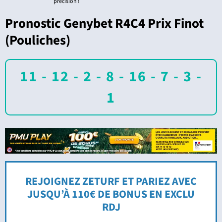
précision !
Pronostic Genybet R4C4 Prix Finot
(Pouliches)
11 - 12 - 2 - 8 - 16 - 7 - 3 -
1
REJOIGNEZ ZETURF ET PARIEZ AVEC
JUSQU’À 110€ DE BONUS EN EXCLU
RDJ