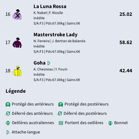
La Luna Rossa
K. Nabet | F. Nicolle
16
25.02
Inédite
S/A:F3 | Pds:67.00kg | Gains:0€
Masterstroke Lady
N. Ferreira | J. Bertran de Balanda
17
58.62
Inédite
S/A:F3 | Pds:67.00kg | Gains:0€
Goha
A. Chesneau | Y. Fouin
18
42.44
Inédite
S/A:F3 | Pds:67.00kg | Gains:0€
Légende
Protégé des antérieurs
Protégé des postérieurs
Déferré des antérieurs
Déferré des postérieurs
Oeillères australiennes
Portent des oeillères
Bonnet
Attache-langue