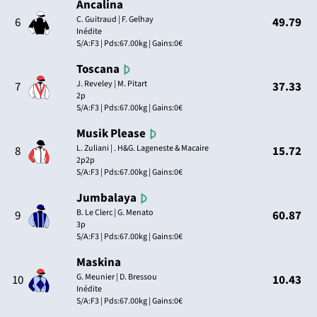
Ancalina
C. Guitraud | F. Gelhay
6
49.79
Inédite
S/A:F3 | Pds:67.00kg | Gains:0€
Toscana
J. Reveley | M. Pitart
7
37.33
2p
S/A:F3 | Pds:67.00kg | Gains:0€
Musik Please
L. Zuliani | . H&G. Lageneste & Macaire
8
15.72
2p2p
S/A:F3 | Pds:67.00kg | Gains:0€
Jumbalaya
B. Le Clerc | G. Menato
9
60.87
3p
S/A:F3 | Pds:67.00kg | Gains:0€
Maskina
G. Meunier | D. Bressou
10
10.43
Inédite
S/A:F3 | Pds:67.00kg | Gains:0€