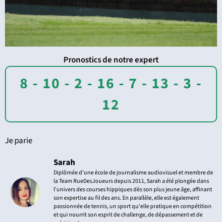
Pronostics de notre expert
8 - 10 - 2 - 16 - 7 - 13 - 3 -
12
Je parie
Sarah
Diplômée d'une école de journalisme audiovisuel et membre de
la Team RueDesJoueurs depuis 2011, Sarah a été plongée dans
l'univers des courses hippiques dès son plus jeune âge, affinant
son expertise au fil des ans. En parallèle, elle est également
passionnée de tennis, un sport qu'elle pratique en compétition
et qui nourrit son esprit de challenge, de dépassement et de