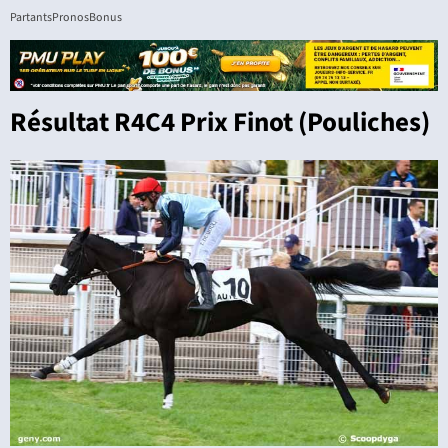
Partants
Pronos
Bonus
Résultat R4C4 Prix Finot (Pouliches)