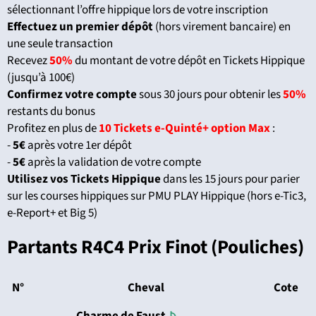
sélectionnant l’offre hippique lors de votre inscription
Effectuez un premier dépôt
(hors virement bancaire) en
une seule transaction
Recevez
50%
du montant de votre dépôt en Tickets Hippique
(jusqu’à 100€)
Confirmez votre compte
sous 30 jours pour obtenir les
50%
restants du bonus
Profitez en plus de
10 Tickets e-Quinté+ option Max
:
-
5€
après votre 1er dépôt
-
5€
après la validation de votre compte
Utilisez vos Tickets Hippique
dans les 15 jours pour parier
sur les courses hippiques sur PMU PLAY Hippique (hors e-Tic3,
e-Report+ et Big 5)
Partants R4C4 Prix Finot (Pouliches)
N°
Cheval
Cote