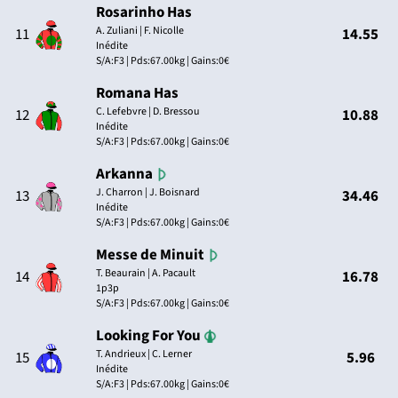
Rosarinho Has
A. Zuliani | F. Nicolle
11
14.55
Inédite
S/A:F3 | Pds:67.00kg | Gains:0€
Romana Has
C. Lefebvre | D. Bressou
12
10.88
Inédite
S/A:F3 | Pds:67.00kg | Gains:0€
Arkanna
J. Charron | J. Boisnard
13
34.46
Inédite
S/A:F3 | Pds:67.00kg | Gains:0€
Messe de Minuit
T. Beaurain | A. Pacault
14
16.78
1p3p
S/A:F3 | Pds:67.00kg | Gains:0€
Looking For You
T. Andrieux | C. Lerner
15
5.96
Inédite
S/A:F3 | Pds:67.00kg | Gains:0€