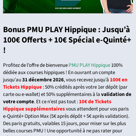
Bonus PMU PLAY Hippique : Jusqu’à
100€ Offerts + 10€ Spécial e-Quinté+
!
Profitez de l’offre de bienvenue
PMU PLAY Hippique
100%
dédiée aux courses hippiques ! En ouvrant un compte
jusqu'au
31 décembre 2026
, vous recevez jusqu’à
100€ en
Tickets Hippique
: 50% crédités après votre 1er dépôt (par
carte ou e-wallet) et 50% supplémentaires à la
validation de
votre compte
. Et ce n’est pas tout :
10€ de Tickets
Hippique supplémentaires
vous attendent pour vos paris
e-Quinté+ Option Max (5€ après dépôt + 5€ après validation).
Des paris gratuits, valables 15 jours, pour miser sur les plus
belles courses PMU ! Une opportunité à ne pas rater pour