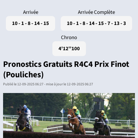
Arrivée
Arrivée Complète
10 - 1 - 8 - 14 - 15
10 - 1 - 8 - 14 - 15 - 7 - 13 - 3
Chrono
4'12''100
Pronostics Gratuits R4C4 Prix Finot
(Pouliches)
Publié le
12-09-2025 06:27
- mise à jour le
12-09-2025 06:27