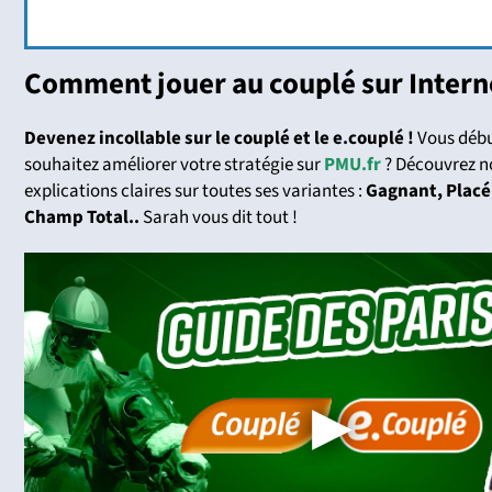
Comment jouer au couplé sur Intern
Devenez incollable sur le couplé et le e.couplé !
Vous débu
souhaitez améliorer votre stratégie sur
PMU.fr
? Découvrez n
explications claires sur toutes ses variantes :
Gagnant, Placé
Champ Total..
Sarah vous dit tout !