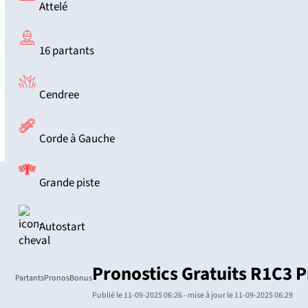
Attelé
16 partants
Cendree
Corde à Gauche
Grande piste
Autostart
Pronostics Gratuits R1C3 P
Partants
Pronos
Bonus
Publié le
11-09-2025 06:26
- mise à jour le
11-09-2025 06:29