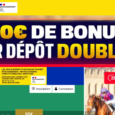
Inscription
Connexion
90€