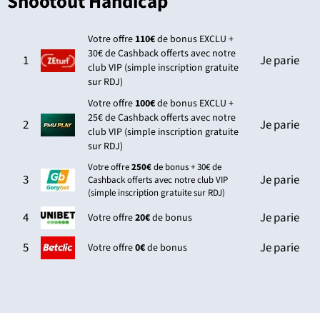
Shootout Handicap
Votre offre
110€
de bonus EXCLU +
30€ de Cashback offerts avec notre
1
Je parie
club VIP (simple inscription gratuite
sur RDJ)
Votre offre
100€
de bonus EXCLU +
25€ de Cashback offerts avec notre
2
Je parie
club VIP (simple inscription gratuite
sur RDJ)
Votre offre
250€
de bonus + 30€ de
3
Je parie
Cashback offerts avec notre club VIP
(simple inscription gratuite sur RDJ)
4
Je parie
Votre offre
20€
de bonus
5
Je parie
Votre offre
0€
de bonus