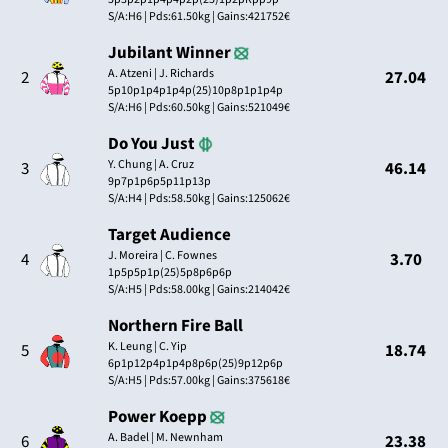
S/A:H6 | Pds:61.50kg | Gains:421752€
Jubilant Winner
A. Atzeni | J. Richards
2
27.04
5p10p1p4p1p4p(25)10p8p1p1p4p
S/A:H6 | Pds:60.50kg | Gains:521049€
Do You Just
Y. Chung | A. Cruz
3
46.14
9p7p1p6p5p11p13p
S/A:H4 | Pds:58.50kg | Gains:125062€
Target Audience
J. Moreira | C. Fownes
4
3.70
1p5p5p1p(25)5p8p6p6p
S/A:H5 | Pds:58.00kg | Gains:214042€
Northern Fire Ball
K. Leung | C. Yip
5
18.74
6p1p12p4p1p4p8p6p(25)9p12p6p
S/A:H5 | Pds:57.00kg | Gains:375618€
Power Koepp
A. Badel | M. Newnham
6
23.38