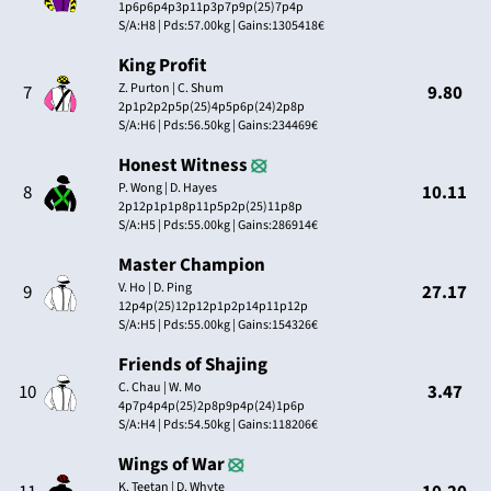
1p6p6p4p3p11p3p7p9p(25)7p4p
S/A:H8 | Pds:57.00kg | Gains:1305418€
King Profit
Z. Purton | C. Shum
7
9.80
2p1p2p2p5p(25)4p5p6p(24)2p8p
S/A:H6 | Pds:56.50kg | Gains:234469€
Honest Witness
P. Wong | D. Hayes
8
10.11
2p12p1p1p8p11p5p2p(25)11p8p
S/A:H5 | Pds:55.00kg | Gains:286914€
Master Champion
V. Ho | D. Ping
9
27.17
12p4p(25)12p12p1p2p14p11p12p
S/A:H5 | Pds:55.00kg | Gains:154326€
Friends of Shajing
C. Chau | W. Mo
10
3.47
4p7p4p4p(25)2p8p9p4p(24)1p6p
S/A:H4 | Pds:54.50kg | Gains:118206€
Wings of War
K. Teetan | D. Whyte