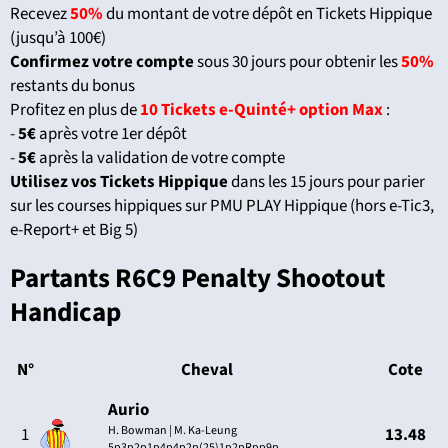
Recevez
50%
du montant de votre dépôt en Tickets Hippique
(jusqu’à 100€)
Confirmez votre compte
sous 30 jours pour obtenir les
50%
restants du bonus
Profitez en plus de
10 Tickets e-Quinté+ option Max
:
-
5€
après votre 1er dépôt
-
5€
après la validation de votre compte
Utilisez vos Tickets Hippique
dans les 15 jours pour parier
sur les courses hippiques sur PMU PLAY Hippique (hors e-Tic3,
e-Report+ et Big 5)
Partants R6C9 Penalty Shootout
Handicap
N°
Cheval
Cote
Aurio
H. Bowman | M. Ka-Leung
1
13.48
5p3p2p1p4p4p2p(25)1p2pRpp9p