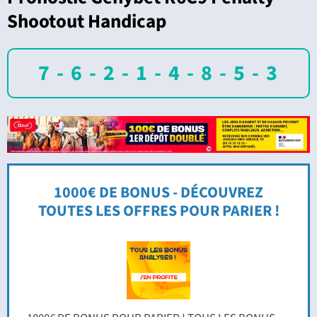
Shootout Handicap
7 - 6 - 2 - 1 - 4 - 8 - 5 - 3
1000€ DE BONUS - DÉCOUVREZ
TOUTES LES OFFRES POUR PARIER !