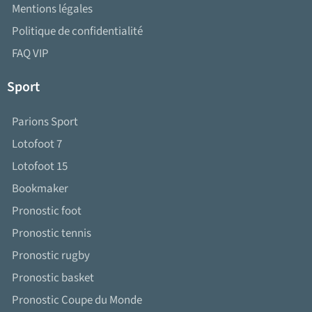
Mentions légales
Politique de confidentialité
FAQ VIP
Sport
Parions Sport
Lotofoot 7
Lotofoot 15
Bookmaker
Pronostic foot
Pronostic tennis
Pronostic rugby
Pronostic basket
Pronostic Coupe du Monde