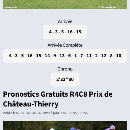
Arrivée
4 - 3 - 5 - 16 - 15
Arrivée Complète
4 - 3 - 5 - 16 - 15 - 14 - 9 - 13 - 6 - 1 - 7 - 11 - 2 - 12 - 8 - 10
Chrono
2'33''80
Pronostics Gratuits R4C8 Prix de
Château-Thierry
Publié le
07-07-2026 06:56
- mise à jour le
07-07-2026 06:56