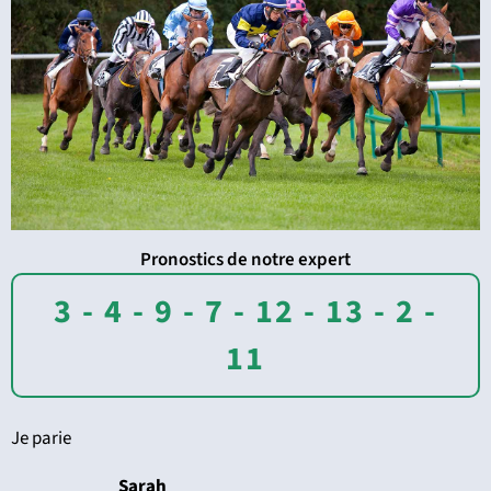
Pronostics de notre expert
3 - 4 - 9 - 7 - 12 - 13 - 2 -
11
Je parie
Sarah