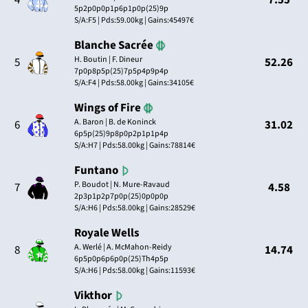
4
7.55
5p2p0p0p1p6p1p0p(25)9p
S/A:F5 | Pds:59.00kg | Gains:45497€
Blanche Sacrée
H. Boutin | F. Dineur
5
52.26
7p0p8p5p(25)7p5p4p9p4p
S/A:F4 | Pds:58.00kg | Gains:34105€
Wings of Fire
A. Baron | B. de Koninck
6
31.02
6p5p(25)9p8p0p2p1p1p4p
S/A:H7 | Pds:58.00kg | Gains:78814€
Funtano
P. Boudot | N. Mure-Ravaud
7
4.58
2p3p1p2p7p0p(25)0p0p0p
S/A:H6 | Pds:58.00kg | Gains:28529€
Royale Wells
A. Werlé | A. McMahon-Reidy
8
14.74
6p5p0p6p6p0p(25)Th4p5p
S/A:H6 | Pds:58.00kg | Gains:11593€
Vikthor