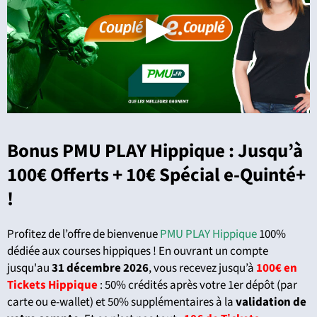
Bonus PMU PLAY Hippique : Jusqu’à
100€ Offerts + 10€ Spécial e-Quinté+
!
Profitez de l’offre de bienvenue
PMU PLAY Hippique
100%
dédiée aux courses hippiques ! En ouvrant un compte
jusqu'au
31 décembre 2026
, vous recevez jusqu’à
100€ en
Tickets Hippique
: 50% crédités après votre 1er dépôt (par
carte ou e-wallet) et 50% supplémentaires à la
validation de