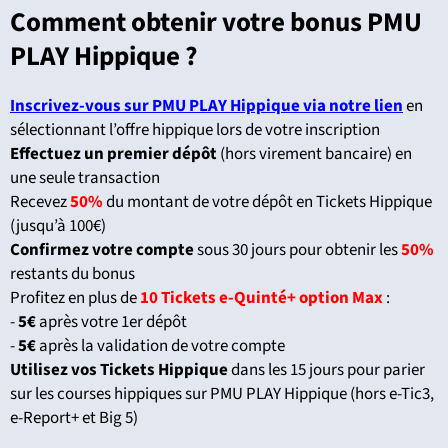
Comment obtenir votre bonus PMU
PLAY Hippique ?
Inscrivez-vous sur PMU PLAY Hippique via notre lien
en
sélectionnant l’offre hippique lors de votre inscription
Effectuez un premier dépôt
(hors virement bancaire) en
une seule transaction
Recevez
50%
du montant de votre dépôt en Tickets Hippique
(jusqu’à 100€)
Confirmez votre compte
sous 30 jours pour obtenir les
50%
restants du bonus
Profitez en plus de
10 Tickets e-Quinté+ option Max
:
-
5€
après votre 1er dépôt
-
5€
après la validation de votre compte
Utilisez vos Tickets Hippique
dans les 15 jours pour parier
sur les courses hippiques sur PMU PLAY Hippique (hors e-Tic3,
e-Report+ et Big 5)