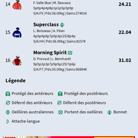
F. Valle Skar | M. Desvaux
14
24.21
5p0p4p4p8p1p1p5p3p9p
S/A:F5 | Pds:56.00kg | Gains:27401€
Superclass
L. Boisseau | A. Péan
15
22.04
4p5p4p8p7p0p3p(25)8p4p
S/A:H4 | Pds:56.00kg | Gains:8157€
Morning Spirit
D. Provost | L. Bernhardt
16
31.02
9p5p2p3p7p9p5p(25)7p6p
S/A:F7 | Pds:55.00kg | Gains:90894€
Légende
Protégé des antérieurs
Protégé des postérieurs
Déferré des antérieurs
Déferré des postérieurs
Oeillères australiennes
Portent des oeillères
Bonnet
Attache-langue