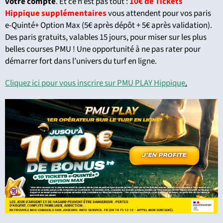
votre compte
. Et ce n’est pas tout :
10€ de Tickets
Hippique supplémentaires
vous attendent pour vos paris
e-Quinté+ Option Max (5€ après dépôt + 5€ après validation).
Des paris gratuits, valables 15 jours, pour miser sur les plus
belles courses PMU ! Une opportunité à ne pas rater pour
démarrer fort dans l’univers du turf en ligne.
Cliquez ici pour vous inscrire sur PMU PLAY Hippique
.