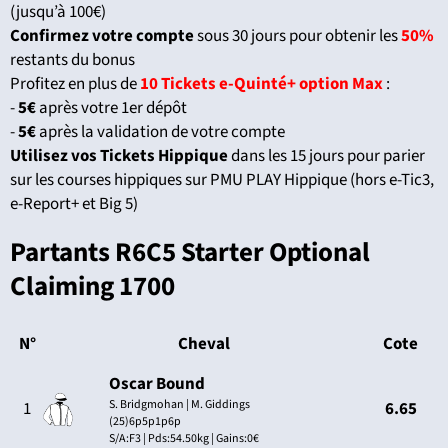
(jusqu’à 100€)
Confirmez votre compte
sous 30 jours pour obtenir les
50%
restants du bonus
Profitez en plus de
10 Tickets e-Quinté+ option Max
:
-
5€
après votre 1er dépôt
-
5€
après la validation de votre compte
Utilisez vos Tickets Hippique
dans les 15 jours pour parier
sur les courses hippiques sur PMU PLAY Hippique (hors e-Tic3,
e-Report+ et Big 5)
Partants R6C5 Starter Optional
Claiming 1700
N°
Cheval
Cote
Oscar Bound
S. Bridgmohan | M. Giddings
1
6.65
(25)6p5p1p6p
S/A:F3 | Pds:54.50kg | Gains:0€