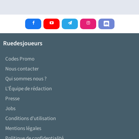
Ruedesjoueurs
Codes Promo
Nous contacter
Qui sommes nous ?
L’Équipe de rédaction
Presse
Jobs
Conditions d'utilisation
Mentions légales
Politique de confidentialité