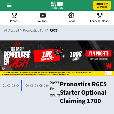
Inscription
Connexion
Pronos
Youtube
Bonus
Coupe Du Monde
Accueil
Pronostics Turf
R6C5
Pronostics R6C5
20:23
C1
C2
C3
C4
C5
C6
C7
C8
C9
C10
En
Starter Optional
cours
Claiming 1700