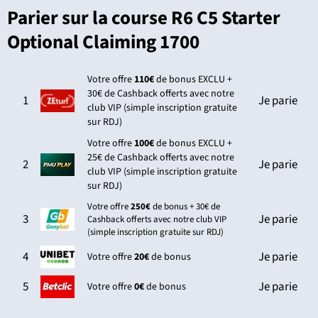
Parier sur la course R6 C5 Starter
Optional Claiming 1700
Votre offre
110€
de bonus EXCLU +
30€ de Cashback offerts avec notre
1
Je parie
club VIP (simple inscription gratuite
sur RDJ)
Votre offre
100€
de bonus EXCLU +
25€ de Cashback offerts avec notre
2
Je parie
club VIP (simple inscription gratuite
sur RDJ)
Votre offre
250€
de bonus + 30€ de
3
Je parie
Cashback offerts avec notre club VIP
(simple inscription gratuite sur RDJ)
4
Je parie
Votre offre
20€
de bonus
5
Je parie
Votre offre
0€
de bonus