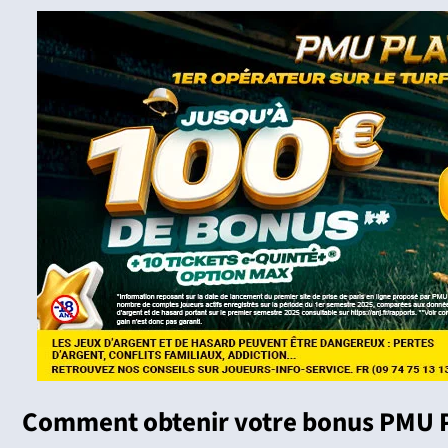
Comment obtenir votre bonus PMU P