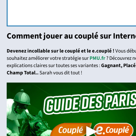
Comment jouer au couplé sur Intern
Devenez incollable sur le couplé et le e.couplé !
Vous débu
souhaitez améliorer votre stratégie sur
PMU.fr
? Découvrez n
explications claires sur toutes ses variantes :
Gagnant, Placé
Champ Total..
Sarah vous dit tout !