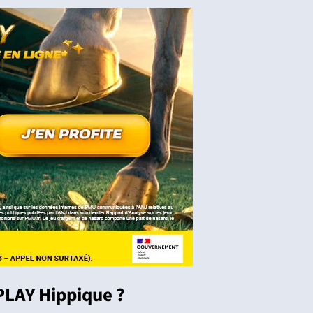
LAY Hippique ?