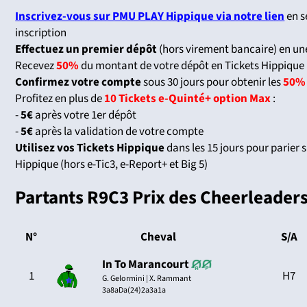
Inscrivez-vous sur PMU PLAY Hippique via notre lien
en s
inscription
Effectuez un premier dépôt
(hors virement bancaire) en un
Recevez
50%
du montant de votre dépôt en Tickets Hippique 
Confirmez votre compte
sous 30 jours pour obtenir les
50%
Profitez en plus de
10 Tickets e-Quinté+ option Max
:
-
5€
après votre 1er dépôt
-
5€
après la validation de votre compte
Utilisez vos Tickets Hippique
dans les 15 jours pour parier
Hippique (hors e-Tic3, e-Report+ et Big 5)
Partants R9C3 Prix des Cheerleader
N°
Cheval
S/A
In To Marancourt
1
H7
G. Gelormini | X. Rammant
3a8aDa(24)2a3a1a