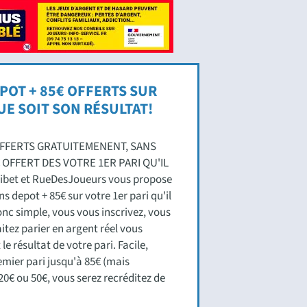
EPOT + 85€ OFFERTS SUR
UE SOIT SON RÉSULTAT!
OFFERTS GRATUITEMENENT, SANS
€ OFFERT DES VOTRE 1ER PARI QU'IL
et et RueDesJoueurs vous propose
s depot + 85€ sur votre 1er pari qu'il
nc simple, vous vous inscrivez, vous
itez parier en argent réel vous
le résultat de votre pari. Facile,
remier pari jusqu'à 85€ (mais
20€ ou 50€, vous serez recréditez de