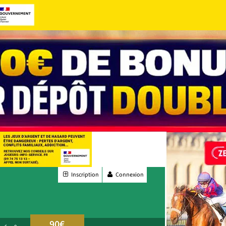
Inscription
Connexion
90€