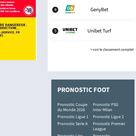
GenyBet
4
Unibet Turf
5
> voir le classement complet
PRONOSTIC FOOT
Pronostic Coupe
Pronostic PSG
du Monde 2026
Inter Milan
Pronostic Ligue 1
Pronostic Ligue 2
Pronostic Serie A
Pronostic Premier
League