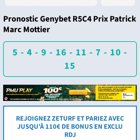
Pronostic Genybet R5C4 Prix Patrick
Marc Mottier
5 - 4 - 9 - 16 - 11 - 7 - 10 -
15
REJOIGNEZ ZETURF ET PARIEZ AVEC
JUSQU’À 110€ DE BONUS EN EXCLU
RDJ