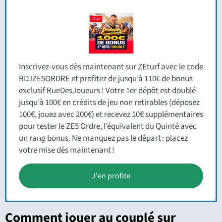
Inscrivez-vous dès maintenant sur ZEturf avec le code
RDJZE5ORDRE et profitez de jusqu’à 110€ de bonus
exclusif RueDesJoueurs ! Votre 1er dépôt est doublé
jusqu’à 100€ en crédits de jeu non retirables (déposez
100€, jouez avec 200€) et recevez 10€ supplémentaires
pour tester le ZE5 Ordre, l’équivalent du Quinté avec
un rang bonus. Ne manquez pas le départ : placez
votre mise dès maintenant !
J'en profite
Comment jouer au couplé sur