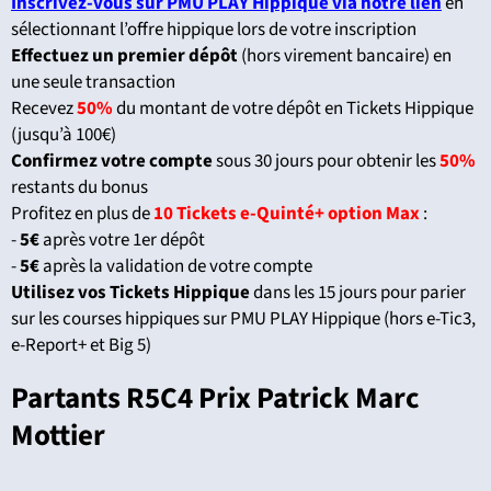
Inscrivez-vous sur PMU PLAY Hippique via notre lien
en
sélectionnant l’offre hippique lors de votre inscription
Effectuez un premier dépôt
(hors virement bancaire) en
une seule transaction
Recevez
50%
du montant de votre dépôt en Tickets Hippique
(jusqu’à 100€)
Confirmez votre compte
sous 30 jours pour obtenir les
50%
restants du bonus
Profitez en plus de
10 Tickets e-Quinté+ option Max
:
-
5€
après votre 1er dépôt
-
5€
après la validation de votre compte
Utilisez vos Tickets Hippique
dans les 15 jours pour parier
sur les courses hippiques sur PMU PLAY Hippique (hors e-Tic3,
e-Report+ et Big 5)
Partants R5C4 Prix Patrick Marc
Mottier