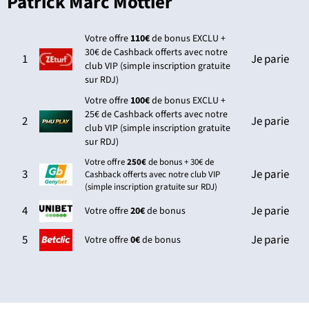
Patrick Marc Mottier
Votre offre
110€
de bonus EXCLU +
30€ de Cashback offerts avec notre
1
Je parie
club VIP (simple inscription gratuite
sur RDJ)
Votre offre
100€
de bonus EXCLU +
25€ de Cashback offerts avec notre
2
Je parie
club VIP (simple inscription gratuite
sur RDJ)
Votre offre
250€
de bonus + 30€ de
3
Je parie
Cashback offerts avec notre club VIP
(simple inscription gratuite sur RDJ)
4
Je parie
Votre offre
20€
de bonus
5
Je parie
Votre offre
0€
de bonus