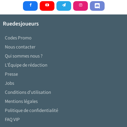
Ruedesjoueurs
Codes Promo
Nous contacter
Qui sommes nous ?
L’Équipe de rédaction
Presse
Jobs
Conditions d'utilisation
Mentions légales
Politique de confidentialité
FAQ VIP