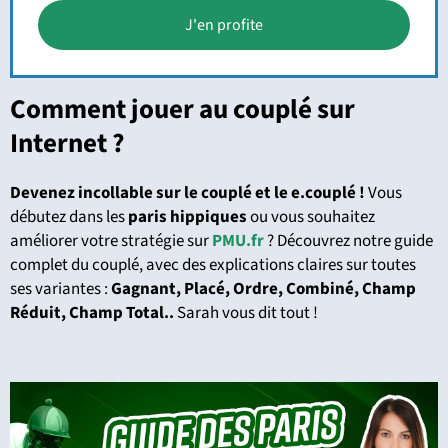
J'en profite
Comment jouer au couplé sur
Internet ?
Devenez incollable sur le couplé et le e.couplé !
Vous
débutez dans les
paris hippiques
ou vous souhaitez
améliorer votre stratégie sur
PMU.fr
? Découvrez notre guide
complet du couplé, avec des explications claires sur toutes
ses variantes :
Gagnant, Placé, Ordre, Combiné, Champ
Réduit, Champ Total..
Sarah vous dit tout !