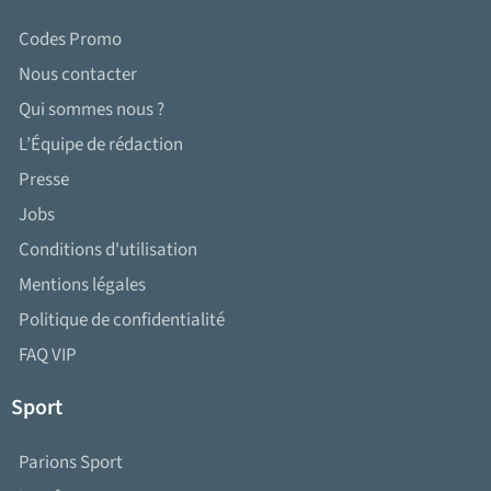
Codes Promo
Nous contacter
Qui sommes nous ?
L’Équipe de rédaction
Presse
Jobs
Conditions d'utilisation
Mentions légales
Politique de confidentialité
FAQ VIP
Sport
Parions Sport