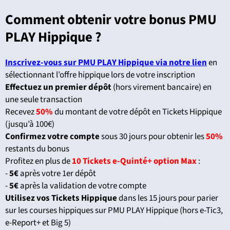
Comment obtenir votre bonus PMU
PLAY Hippique ?
Inscrivez-vous sur PMU PLAY Hippique via notre lien
en
sélectionnant l’offre hippique lors de votre inscription
Effectuez un premier dépôt
(hors virement bancaire) en
une seule transaction
Recevez
50%
du montant de votre dépôt en Tickets Hippique
(jusqu’à 100€)
Confirmez votre compte
sous 30 jours pour obtenir les
50%
restants du bonus
Profitez en plus de
10 Tickets e-Quinté+ option Max
:
-
5€
après votre 1er dépôt
-
5€
après la validation de votre compte
Utilisez vos Tickets Hippique
dans les 15 jours pour parier
sur les courses hippiques sur PMU PLAY Hippique (hors e-Tic3,
e-Report+ et Big 5)