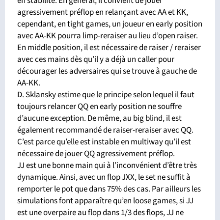
en stabilité. En général, il convient de jouer
agressivement préflop en relançant avec AA et KK,
cependant, en tight games, un joueur en early position
avec AA-KK pourra limp-reraiser au lieu d’open raiser.
En middle position, il est nécessaire de raiser / reraiser
avec ces mains dès qu’il y a déjà un caller pour
décourager les adversaires qui se trouve à gauche de
AA-KK.
D. Sklansky estime que le principe selon lequel il faut
toujours relancer QQ en early position ne souffre
d’aucune exception. De même, au big blind, il est
également recommandé de raiser-reraiser avec QQ.
C’est parce qu’elle est instable en multiway qu’il est
nécessaire de jouer QQ agressivement préflop.
JJ est une bonne main qui à l’inconvénient d’être très
dynamique. Ainsi, avec un flop JXX, le set ne suffit à
remporter le pot que dans 75% des cas. Par ailleurs les
simulations font apparaître qu’en loose games, si JJ
est une overpaire au flop dans 1/3 des flops, JJ ne