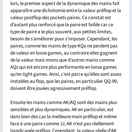
lors, le premier aspect de la dynamique des mains fait
apparaître une dichotomie entre la valeur préflop et la
valeur postflop des pockets paires. Ce constat est
d’autant plus renforcé que la paire est faible car ce
type de paire a le plus souvent, aux petites limites,
besoin de s’améliorer pour s’imposer. Cependant, les
paires, comme les mains de type KQo ne perdent pas
de valeur en loose games, au contraire elles gagnent
de la valeur mais moins que d’autres mains comme
AQs qui est encore plus performante en loose games
qu’en tight games. Ainsi, c’est parce qu’elles sont assez
instables au flop, que les paires, en particulier QQ-99,
doivent être jouées agressivement préflop.
Ensuite les mains comme AK/AQ sont des mains plus
sensibles et plus dynamiques. AK en particulier, est
dans bien des cas la meilleure main préflop et même
face à une paire comme JJ, AK n’est pas réellement
handicapée préflop. Cependant, la valeur réelle d’AK