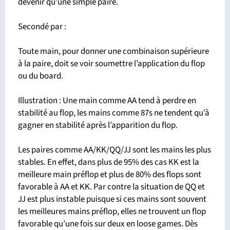
devenir qu’une simple paire.
Secondé par :
Toute main, pour donner une combinaison supérieure
à la paire, doit se voir soumettre l’application du flop
ou du board.
Illustration : Une main comme AA tend à perdre en
stabilité au flop, les mains comme 87s ne tendent qu’à
gagner en stabilité après l’apparition du flop.
Les paires comme AA/KK/QQ/JJ sont les mains les plus
stables. En effet, dans plus de 95% des cas KK est la
meilleure main préflop et plus de 80% des flops sont
favorable à AA et KK. Par contre la situation de QQ et
JJ est plus instable puisque si ces mains sont souvent
les meilleures mains préflop, elles ne trouvent un flop
favorable qu’une fois sur deux en loose games. Dès