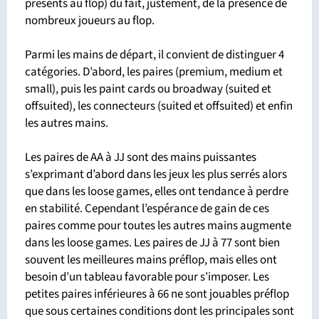
présents au flop) du fait, justement, de la présence de
nombreux joueurs au flop.
Parmi les mains de départ, il convient de distinguer 4
catégories. D’abord, les paires (premium, medium et
small), puis les paint cards ou broadway (suited et
offsuited), les connecteurs (suited et offsuited) et enfin
les autres mains.
Les paires de AA à JJ sont des mains puissantes
s’exprimant d’abord dans les jeux les plus serrés alors
que dans les loose games, elles ont tendance à perdre
en stabilité. Cependant l’espérance de gain de ces
paires comme pour toutes les autres mains augmente
dans les loose games. Les paires de JJ à 77 sont bien
souvent les meilleures mains préflop, mais elles ont
besoin d’un tableau favorable pour s’imposer. Les
petites paires inférieures à 66 ne sont jouables préflop
que sous certaines conditions dont les principales sont