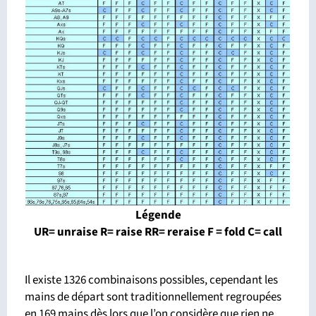
Légende
UR= unraise R= raise RR= reraise F = fold C= call
Il existe 1326 combinaisons possibles, cependant les
mains de départ sont traditionnellement regroupées
en 169 mains dès lors que l’on considère que rien ne