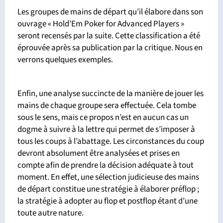
Les groupes de mains de départ qu’il élabore dans son
ouvrage « Hold’Em Poker for Advanced Players »
seront recensés par la suite. Cette classification a été
éprouvée après sa publication par la critique. Nous en
verrons quelques exemples.
Enfin, une analyse succincte de la manière de jouer les
mains de chaque groupe sera effectuée. Cela tombe
sous le sens, mais ce propos n’est en aucun cas un
dogme à suivre à la lettre qui permet de s’imposer à
tous les coups à l’abattage. Les circonstances du coup
devront absolument être analysées et prises en
compte afin de prendre la décision adéquate à tout
moment. En effet, une sélection judicieuse des mains
de départ constitue une stratégie à élaborer préflop ;
la stratégie à adopter au flop et postflop étant d’une
toute autre nature.