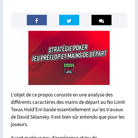
L’objet de ce propos consiste en une analyse des
différents caractères des mains de départ au No Limit
Texas Hold’Em basée essentiellement sur les travaux
de David Sklansky. Il est bien sûr entendu que pour les
joueurs.