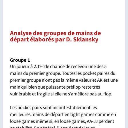
Analyse des groupes de mains de
départ élaborés par D. Sklansky
Groupe 1
Un joueur à 2.1% de chance de recevoir une des 5
mains du premier groupe. Toutes les pocket paires du
premier groupe n’ont pas la même valeur et AK est une
main qui bien que puissante préflop reste très
vulnérable et fragile si elle ne s’améliore pas au flop.
Les pocket pairs sont incontestablement les
meilleures mains de départ en tight games comme en
loose games même si, en loose games, AA-JJ perdent