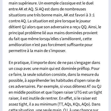
main supérieure. Un exemple classique est le duel
entre AK et AQ. Si AQ est dans de nombreuses
situations une très bonne main, AK est favori à 3 :1
contre AQ. La situation est pire lorsque le joueur
détient QJ alors que son adversaire a reçu QQ. Ainsi, le
principal problème lié aux mains dominées provient
du fait que même lorsqu’elles s’améliorent, cette
amélioration n’est pas forcément suffisante pour
permettre à la main de s’imposer.
En pratique, il importe donc de ne pas s’engager dans
un coup avec une main qui est dominée préflop. Pour
ce faire, la seule solution consiste, dans la mesure du
possible, à appréhender les habitudes d’open raise de
ces adversaires. Par exemple, si vous détenez AT ou QJ
en middle position et que l’open raiser UTG est un tight
raiser, il est inutile de rentrer. En effet, si le raiser est
assez tight, il a au minimum {TT, AQs, KQs, AQo}. Dans
cette situation, une seule main, QJ, à une chance sur