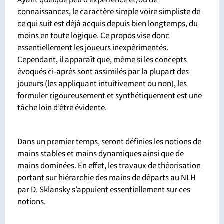
Ayant quelque peu d’expérience et/ou de
connaissances, le caractère simple voire simpliste de
ce qui suit est déjà acquis depuis bien longtemps, du
moins en toute logique. Ce propos vise donc
essentiellement les joueurs inexpérimentés.
Cependant, il apparaît que, même si les concepts
évoqués ci-après sont assimilés par la plupart des
joueurs (les appliquant intuitivement ou non), les
formuler rigoureusement et synthétiquement est une
tâche loin d’être évidente.
Dans un premier temps, seront définies les notions de
mains stables et mains dynamiques ainsi que de
mains dominées. En effet, les travaux de théorisation
portant sur hiérarchie des mains de départs au NLH
par D. Sklansky s’appuient essentiellement sur ces
notions.