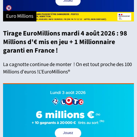
Euro Millions
Tirage EuroMillions mardi 4 août 2026 : 98
Millions d'€ mis en jeu + 1 Millionnaire
garanti en France !
La cagnotte continue de monter ! On est tout proche des 100
Millions d'euros !L'EuroMillions®