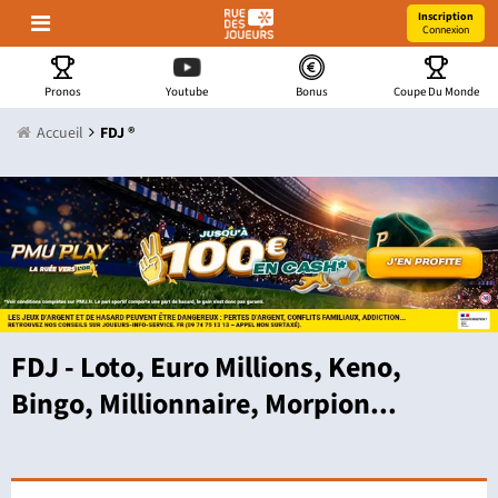
Inscription
Connexion
Pronos
Youtube
Bonus
Coupe Du Monde
Accueil
FDJ ®
FDJ - Loto, Euro Millions, Keno,
Bingo, Millionnaire, Morpion...