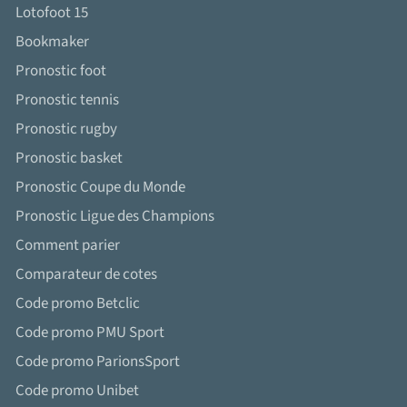
Lotofoot 15
Bookmaker
Pronostic foot
Pronostic tennis
Pronostic rugby
Pronostic basket
Pronostic Coupe du Monde
Pronostic Ligue des Champions
Comment parier
Comparateur de cotes
Code promo Betclic
Code promo PMU Sport
Code promo ParionsSport
Code promo Unibet