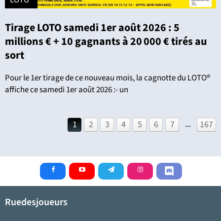
LOTO®
Tirage LOTO samedi 1er août 2026 : 5
millions € + 10 gagnants à 20 000 € tirés au
sort
Pour le 1er tirage de ce nouveau mois, la cagnotte du LOTO®
affiche ce samedi 1er août 2026 :- un
...
1
2
3
4
5
6
7
167
Ruedesjoueurs