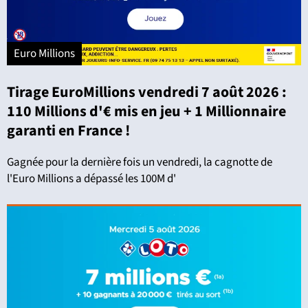
Euro Millions
Tirage EuroMillions vendredi 7 août 2026 :
110 Millions d'€ mis en jeu + 1 Millionnaire
garanti en France !
Gagnée pour la dernière fois un vendredi, la cagnotte de
l'Euro Millions a dépassé les 100M d'