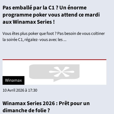
Pas emballé par la C1 ? Un énorme
programme poker vous attend ce mardi
aux Winamax Series !
Vous êtes plus poker que foot ? Pas besoin de vous coltiner
la soirée C1, régalez- vous avec les ...
Winamax
10 Avril 2026 à 17:30
Winamax Series 2026 : Prêt pour un
dimanche de folie ?