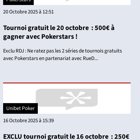
20 Octobre 2025 à 12:51
Tournoi gratuit le 20 octobre : 500€ à
gagner avec Pokerstars !
Exclu RDJ : Ne ratez pas les 2 séries de tournois gratuits
avec Pokerstars en partenariat avec RueD...
Unibet Poker
16 Octobre 2025 à 15:39
EXCLU tournoi gratuit le 16 octobre : 250€