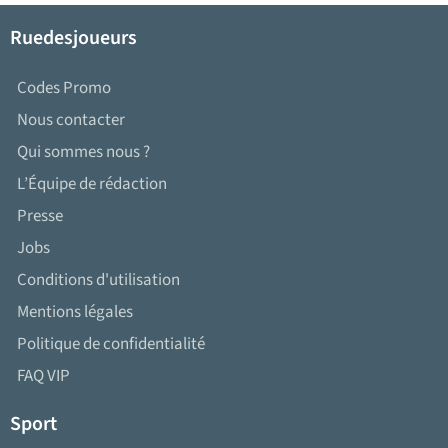
Ruedesjoueurs
Codes Promo
Nous contacter
Qui sommes nous ?
L’Équipe de rédaction
Presse
Jobs
Conditions d'utilisation
Mentions légales
Politique de confidentialité
FAQ VIP
Sport