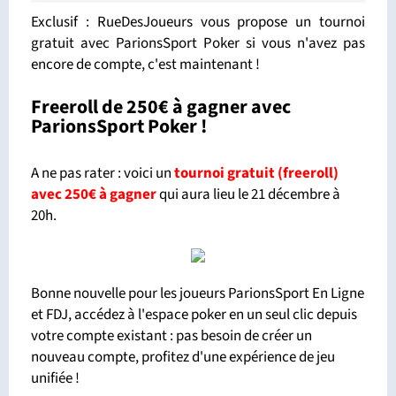
Exclusif : RueDesJoueurs vous propose un tournoi
gratuit avec ParionsSport Poker si vous n'avez pas
encore de compte, c'est maintenant !
Freeroll de 250€ à gagner avec
ParionsSport Poker !
A ne pas rater : voici un
tournoi gratuit (freeroll)
avec 250€ à gagner
qui aura lieu le 21 décembre à
20h.
Bonne nouvelle pour les joueurs ParionsSport En Ligne
et FDJ, accédez à l'espace poker en un seul clic depuis
votre compte existant : pas besoin de créer un
nouveau compte, profitez d'une expérience de jeu
unifiée !