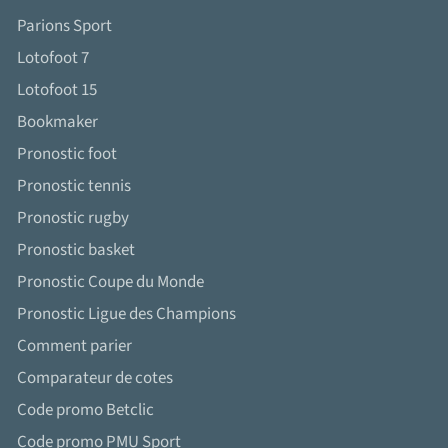
Parions Sport
Lotofoot 7
Lotofoot 15
Bookmaker
Pronostic foot
Pronostic tennis
Pronostic rugby
Pronostic basket
Pronostic Coupe du Monde
Pronostic Ligue des Champions
Comment parier
Comparateur de cotes
Code promo Betclic
Code promo PMU Sport