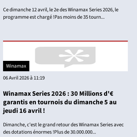
Ce dimanche 12 avril, le 2e des Winamax Series 2026, le
programme est chargé !Pas moins de 35 tourn...
Winamax
06 Avril 2026 à 11:19
Winamax Series 2026 : 30 Millions d'€
garantis en tournois du dimanche 5 au
jeudi 16 avril !
Dimanche, c'est le grand retour des Winamax Series avec
des dotations énormes !Plus de 30.000.000...