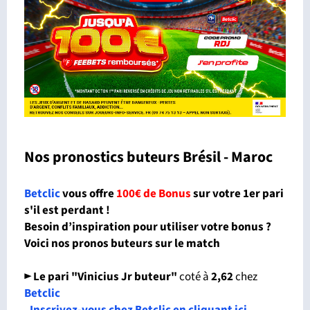
Nos pronostics buteurs Brésil - Maroc
Betclic
vous offre
100€ de Bonus
sur votre 1er pari
s'il est perdant !
Besoin d’inspiration pour utiliser votre bonus ?
Voici nos pronos buteurs sur le match
►
Le pari "Vinicius Jr buteur"
coté à
2,62
chez
Betclic
-
Inscrivez-vous chez Betclic en cliquant ici