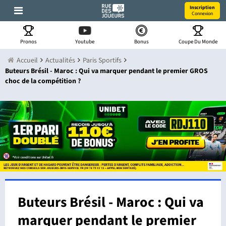
Inscription
Connexion
Pronos
Youtube
Bonus
Coupe Du Monde
Accueil
Actualités
Paris Sportifs
Buteurs Brésil - Maroc : Qui va marquer pendant le premier GROS
choc de la compétition ?
Buteurs Brésil - Maroc : Qui va
marquer pendant le premier