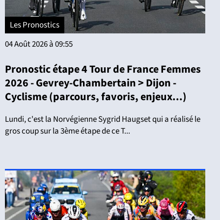
Les Pronostics
04 Août 2026 à 09:55
Pronostic étape 4 Tour de France Femmes
2026 - Gevrey-Chambertain > Dijon -
Cyclisme (parcours, favoris, enjeux...)
Lundi, c'est la Norvégienne Sygrid Haugset qui a réalisé le
gros coup sur la 3ème étape de ce T...