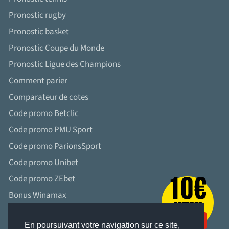
Pronostic rugby
Pronostic basket
Pronostic Coupe du Monde
Pronostic Ligue des Champions
Comment parier
Comparateur de cotes
Code promo Betclic
Code promo PMU Sport
Code promo ParionsSport
Code promo Unibet
Code promo ZEbet
Bonus Winamax
En poursuivant votre navigation sur ce site,