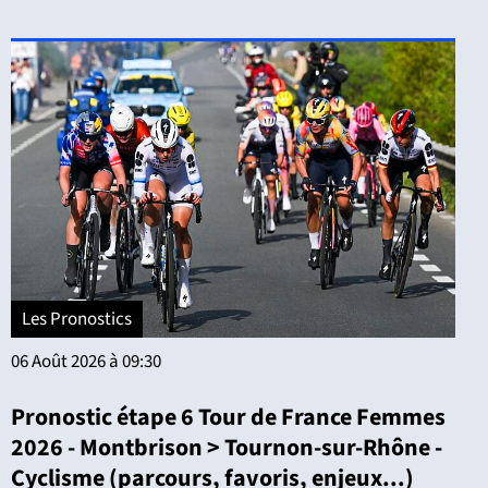
Les Pronostics
06 Août 2026 à 09:30
Pronostic étape 6 Tour de France Femmes
2026 - Montbrison > Tournon-sur-Rhône -
Cyclisme (parcours, favoris, enjeux...)