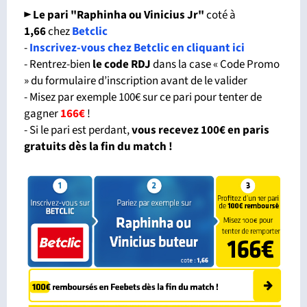
►
Le pari "Raphinha ou Vinicius Jr"
coté à
1,66
chez
Betclic
-
Inscrivez-vous chez Betclic en cliquant ici
- Rentrez-bien
le code RDJ
dans la case « Code Promo
» du formulaire d’inscription avant de le valider
- Misez par exemple 100€ sur ce pari pour tenter de
gagner
166€
!
- Si le pari est perdant,
vous recevez 100€ en paris
gratuits dès la fin du match !