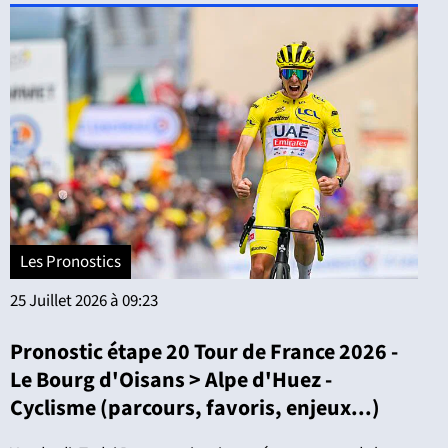
Les Pronostics
25 Juillet 2026 à 09:23
Pronostic étape 20 Tour de France 2026 -
Le Bourg d'Oisans > Alpe d'Huez -
Cyclisme (parcours, favoris, enjeux...)