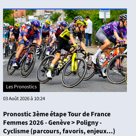
Les Pronostics
03 Août 2026 à 10:24
Pronostic 3ème étape Tour de France
Femmes 2026 - Genève > Poligny -
Cyclisme (parcours, favoris, enjeux...)