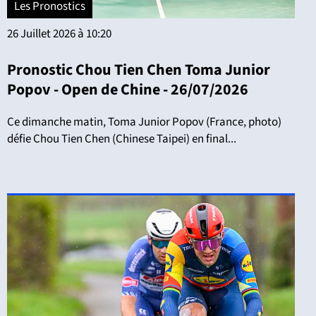
Les Pronostics
26 Juillet 2026 à 10:20
Pronostic Chou Tien Chen Toma Junior
Popov - Open de Chine - 26/07/2026
Ce dimanche matin, Toma Junior Popov (France, photo)
défie Chou Tien Chen (Chinese Taipei) en final...