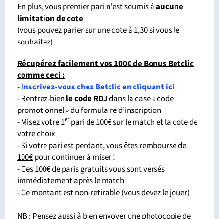
En plus, vous premier pari n'est soumis à
aucune
limitation de cote
(vous pouvez parier sur une cote à 1,30 si vous le
souhaitez).
Récupérez facilement vos 100€ de Bonus Betclic
comme ceci :
-
Inscrivez-vous chez Betclic en cliquant ici
- Rentrez-bien
le code RDJ
dans la case « code
promotionnel » du formulaire d’inscription
er
- Misez votre 1
pari de 100€ sur le match et la cote de
votre choix
- Si votre pari est perdant,
vous êtes remboursé de
100€
pour continuer à miser !
- Ces 100€ de paris gratuits vous sont versés
immédiatement après le match
- Ce montant est non-retirable (vous devez le jouer)
NB : Pensez aussi à bien envoyer une photocopie de