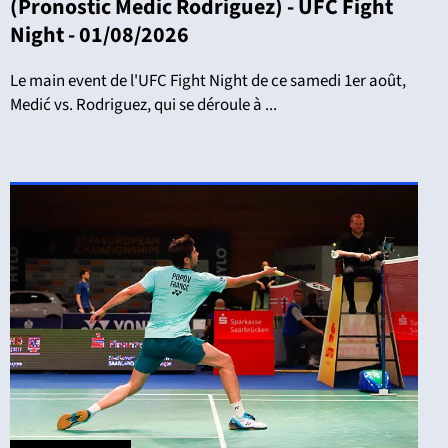
(Pronostic Medic Rodriguez) - UFC Fight
Night - 01/08/2026
Le main event de l'UFC Fight Night de ce samedi 1er août,
Medić vs. Rodriguez, qui se déroule à ...