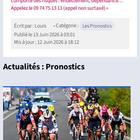
comporte des risques : endettement, dépendance…
Appelez le 09 74 75 13 13 (appel non surtaxé) »
Catégorie :
Écrit par :
Louis
Les Pronostics
Publié le
13 Juin 2026 à 03:01
Mis à jour : 12 Juin 2026 à 18:12
Actualités : Pronostics