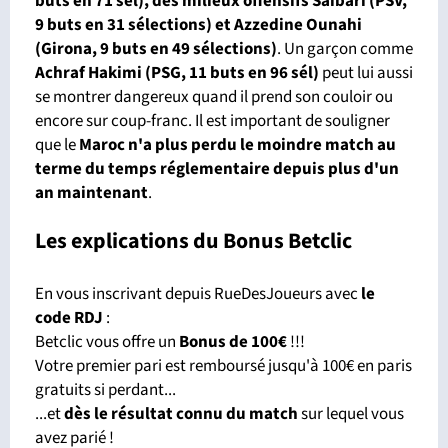
buts en 71 sél), des milieux offensifs Saibari (PSV,
9 buts en 31 sélections) et Azzedine Ounahi
(Girona, 9 buts en 49 sélections)
. Un garçon comme
Achraf Hakimi (PSG, 11 buts en 96 sél)
peut lui aussi
se montrer dangereux quand il prend son couloir ou
encore sur coup-franc. Il est important de souligner
que le
Maroc n'a plus perdu le moindre match au
terme du temps réglementaire depuis plus d'un
an maintenant
.
Les explications du Bonus Betclic
En vous inscrivant depuis RueDesJoueurs avec
le
code RDJ
:
Betclic vous offre un
Bonus de 100€
!!!
Votre premier pari est remboursé jusqu'à 100€ en paris
gratuits si perdant...
...et
dès le résultat connu du match
sur lequel vous
avez parié !