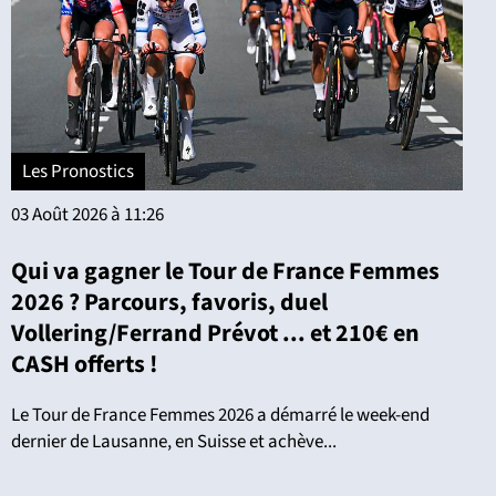
Les Pronostics
03 Août 2026 à 11:26
Qui va gagner le Tour de France Femmes
2026 ? Parcours, favoris, duel
Vollering/Ferrand Prévot ... et 210€ en
CASH offerts !
Le Tour de France Femmes 2026 a démarré le week-end
dernier de Lausanne, en Suisse et achève...