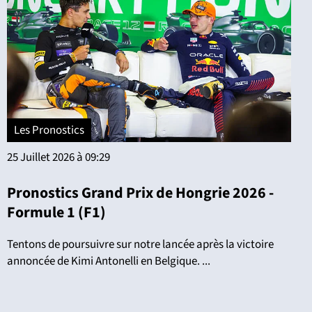
Les Pronostics
25 Juillet 2026 à 09:29
Pronostics Grand Prix de Hongrie 2026 -
Formule 1 (F1)
Tentons de poursuivre sur notre lancée après la victoire
annoncée de Kimi Antonelli en Belgique. ...