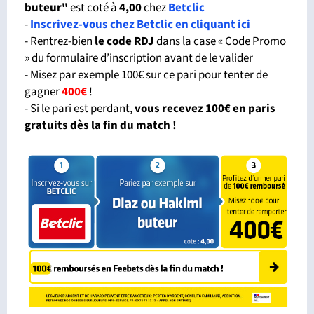
buteur"
est coté à
4,00
chez
Betclic
-
Inscrivez-vous chez Betclic en cliquant ici
- Rentrez-bien
le code RDJ
dans la case « Code Promo
» du formulaire d’inscription avant de le valider
- Misez par exemple 100€ sur ce pari pour tenter de
gagner
400€
!
- Si le pari est perdant,
vous recevez 100€ en paris
gratuits dès la fin du match !