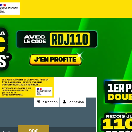
Inscription
Connexion
90€