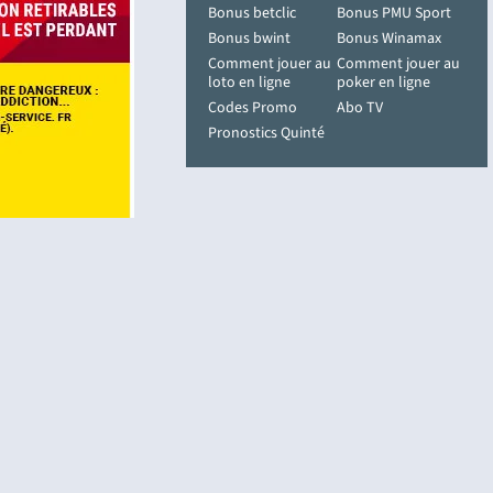
Bonus betclic
Bonus PMU Sport
Bonus bwint
Bonus Winamax
Comment jouer au
Comment jouer au
loto en ligne
poker en ligne
Codes Promo
Abo TV
Pronostics Quinté