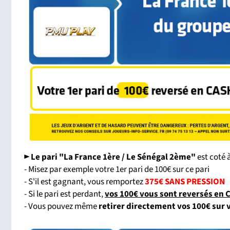
►
Le pari "La France 1ère / Le Sénégal 2ème"
est coté 
- Misez par exemple votre 1er pari de 100€ sur ce pari
- S'il est gagnant, vous remportez
375€ SANS PRESSION
- Si le pari est perdant,
vos 100€ vous sont reversés en 
- Vous pouvez même
retirer directement vos 100€ sur