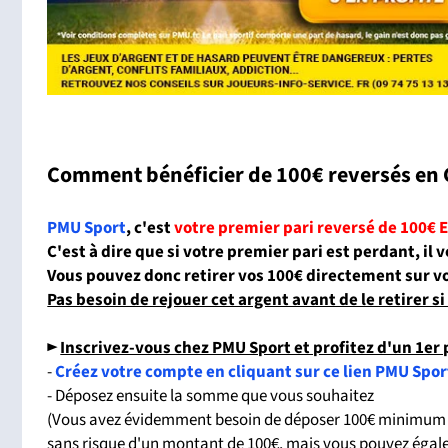
Comment bénéficier de 100€ reversés en
PMU Sport
, c'est
votre premier pari reversé de 100€ 
C'est à dire que si votre premier pari est perdant, il
Vous pouvez donc retirer vos
100€ directement sur v
Pas besoin de rejouer cet argent avant de le retirer s
►
Inscrivez-vous chez PMU Sport et profitez d'un 1er 
-
Créez votre compte en cliquant sur ce lien PMU Spor
- Déposez ensuite la somme que vous souhaitez
(Vous avez évidemment besoin de déposer 100€ minimum si 
sans risque d'un montant de 100€, mais vous pouvez égale