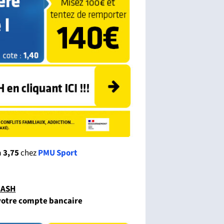
à
3,75
chez
PMU Sport
CASH
 votre compte bancaire