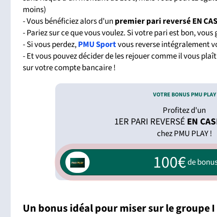
moins)
- Vous bénéficiez alors d'un
premier pari reversé EN CA
- Pariez sur ce que vous voulez. Si votre pari est bon, vou
- Si vous perdez,
PMU Sport
vous reverse intégralement v
- Et vous pouvez décider de les rejouer comme il vous plaî
sur votre compte bancaire !
VOTRE BONUS PMU PLAY
Profitez d'un
1ER PARI REVERSÉ
EN CA
chez PMU PLAY !
100€
de bonu
Un bonus idéal pour miser sur le groupe 