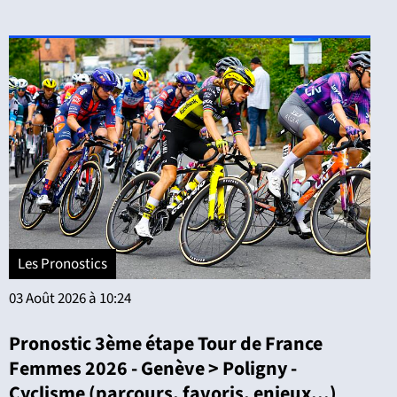
Les Pronostics
03 Août 2026 à 10:24
Pronostic 3ème étape Tour de France
Femmes 2026 - Genève > Poligny -
Cyclisme (parcours, favoris, enjeux...)