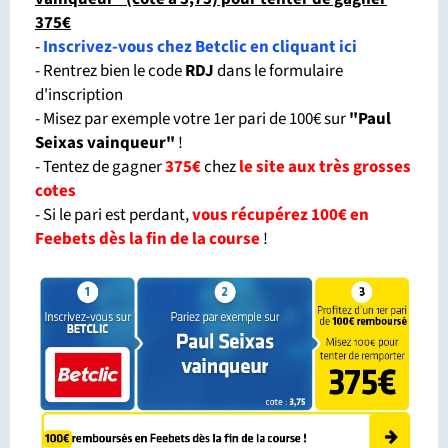
375€
-
Inscrivez-vous chez Betclic en cliquant ici
- Rentrez bien le code
RDJ
dans le formulaire
d'inscription
- Misez par exemple votre 1er pari de 100€ sur
"Paul
Seixas vainqueur
"
!
- Tentez de gagner
375€
chez
le site aux très grosses
cotes
- Si le pari est perdant,
vous récupérez 100€ en
Feebets dès la fin de la course
!