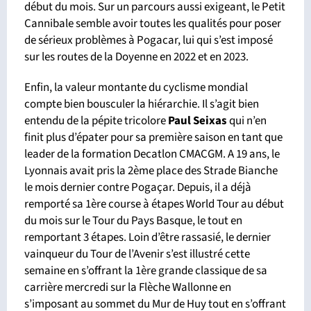
début du mois. Sur un parcours aussi exigeant, le Petit
Cannibale semble avoir toutes les qualités pour poser
de sérieux problèmes à Pogacar, lui qui s’est imposé
sur les routes de la Doyenne en 2022 et en 2023.
Enfin, la valeur montante du cyclisme mondial
compte bien bousculer la hiérarchie. Il s’agit bien
entendu de la pépite tricolore
Paul Seixas
qui n’en
finit plus d’épater pour sa première saison en tant que
leader de la formation Decatlon CMACGM. A 19 ans, le
Lyonnais avait pris la 2ème place des Strade Bianche
le mois dernier contre Pogaçar. Depuis, il a déjà
remporté sa 1ère course à étapes World Tour au début
du mois sur le Tour du Pays Basque, le tout en
remportant 3 étapes. Loin d’être rassasié, le dernier
vainqueur du Tour de l’Avenir s’est illustré cette
semaine en s’offrant la 1ère grande classique de sa
carrière mercredi sur la Flèche Wallonne en
s’imposant au sommet du Mur de Huy tout en s’offrant