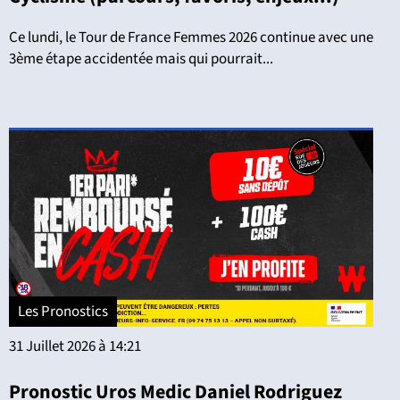
Ce lundi, le Tour de France Femmes 2026 continue avec une
3ème étape accidentée mais qui pourrait...
Les Pronostics
31 Juillet 2026 à 14:21
Pronostic Uros Medic Daniel Rodriguez