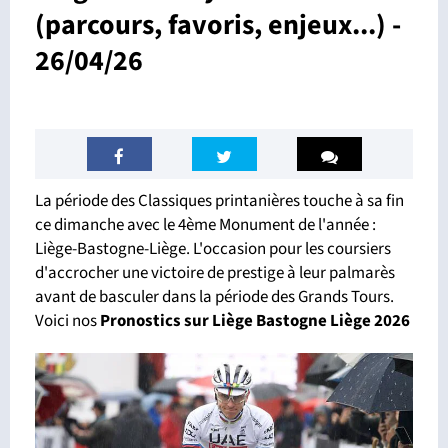
(parcours, favoris, enjeux...) -
26/04/26
La période des Classiques printanières touche à sa fin
ce dimanche avec le 4ème Monument de l'année :
Liège-Bastogne-Liège. L'occasion pour les coursiers
d'accrocher une victoire de prestige à leur palmarès
avant de basculer dans la période des Grands Tours.
Voici nos
Pronostics sur Liège Bastogne Liège 2026