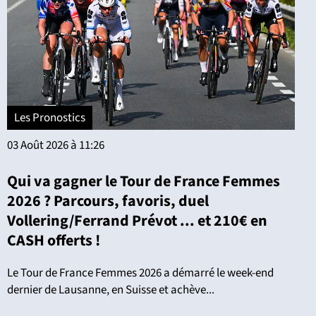
Les Pronostics
03 Août 2026 à 11:26
Qui va gagner le Tour de France Femmes
2026 ? Parcours, favoris, duel
Vollering/Ferrand Prévot ... et 210€ en
CASH offerts !
Le Tour de France Femmes 2026 a démarré le week-end
dernier de Lausanne, en Suisse et achève...