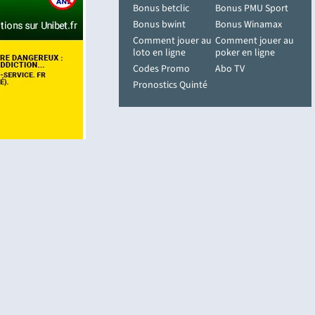
Bonus betclic
Bonus PMU Sport
Bonus bwint
Bonus Winamax
Comment jouer au
Comment jouer au
loto en ligne
poker en ligne
Codes Promo
Abo TV
Pronostics Quinté