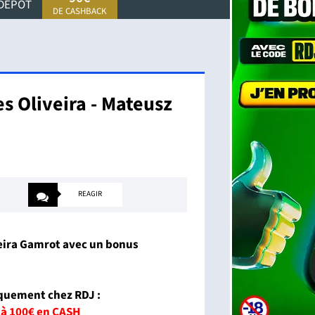
 DÉPÔT
DE CASHBACK
s Oliveira - Mateusz
REAGIR
eira Gamrot avec un bonus
iquement chez RDJ :
'à 100€ en CASH