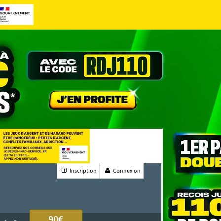
Inscription
Connexion
90€