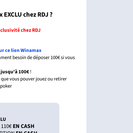
 EXCLU chez RDJ ?
xclusivité chez RDJ
ur ce lien Winamax
ment besoin de déposer 100€ si vous
 jusqu'à 100€
!
, que vous pouver jouez ou retirer
 poker
CLU
 110€
EN CASH