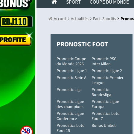
SPORT
COUPE DU MONDE
Accueil
Actualités
Paris Sportifs
Pronost
PRONOSTIC FOOT
Pronostic Coupe
Pronostic PSG
du Monde 2026
Inter Milan
Pronostic Ligue 1
Pronostic Ligue 2
Pronostic Serie A
Pronostic Premier
League
Pronostic Liga
Pronostic
Bundesliga
Pronostic Ligue
Pronostic Ligue
des champions
Europa
Pronostic Ligue
Pronostics Loto
Conférence
Foot 7
Pronostics Loto
Bonus Unibet
Foot 15