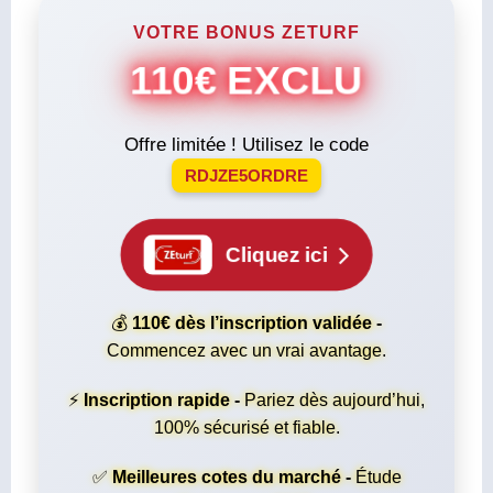
VOTRE BONUS ZETURF
110€ EXCLU
Offre limitée ! Utilisez le code
RDJZE5ORDRE
Cliquez ici
💰
110€ dès l’inscription validée -
Commencez avec un vrai avantage.
⚡
Inscription rapide -
Pariez dès aujourd’hui,
100% sécurisé et fiable.
✅
Meilleures cotes du marché -
Étude