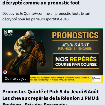
décrypté comme un pronostic foot
Découvrez le Quinté+ comme un pronostic foot : le turf
décrypté pour les parieurs sportifsCe Jeu
Quinté du jour
Pronostics Quinté et Pick 5 du Jeudi 6 Août -
Les chevaux repérés de la Réunion 1 PMU à
Enghien - Prix des Pyramides