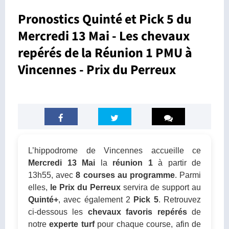
Pronostics Quinté et Pick 5 du
Mercredi 13 Mai - Les chevaux
repérés de la Réunion 1 PMU à
Vincennes - Prix du Perreux
L’hippodrome de Vincennes accueille ce
Mercredi 13 Mai
la
réunion 1
à partir de
13h55, avec
8 courses au programme
. Parmi
elles,
le Prix du Perreux
servira de support au
Quinté+
, avec également 2
Pick 5
. Retrouvez
ci-dessous les
chevaux favoris repérés
de
notre
experte turf
pour chaque course, afin de