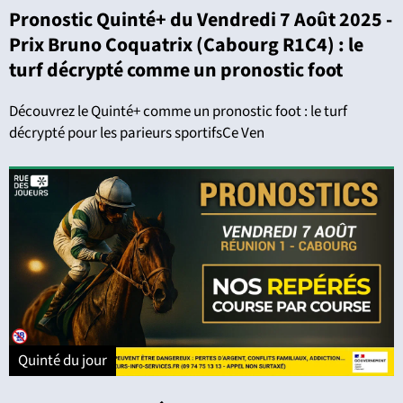
Pronostic Quinté+ du Vendredi 7 Août 2025 -
Prix Bruno Coquatrix (Cabourg R1C4) : le
turf décrypté comme un pronostic foot
Découvrez le Quinté+ comme un pronostic foot : le turf
décrypté pour les parieurs sportifsCe Ven
Quinté du jour