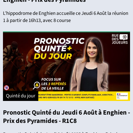
L’hippodrome de Enghien accueille ce Jeudi 6 Août la réunion
1 à partir de 16h13, avec 8 course
Quinté du jour
Pronostic Quinté du Jeudi 6 Août à Enghien -
Prix des Pyramides - R1C8