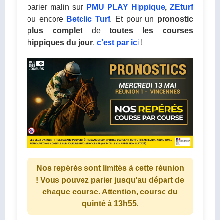
parier malin sur
PMU PLAY Hippique
,
ZEturf
ou encore
Betclic Turf
. Et pour un
pronostic
plus complet
de
toutes les courses
hippiques du jour
,
c'est par ici
!
Nos repérés sont limités à cette réunion
! Vous pouvez parier jusqu'au départ de
chaque course. Attention, course du
quinté à 13h55.