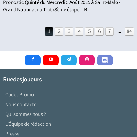
Pronostic Quinté du Mercredi 5 Août 2025 à Saint-Malo -
Grand National du Trot (8ème étape) - R
...
1
2
3
4
5
6
7
84
Ruedesjoueurs
Codes Promo
Nous contacter
Qui sommes nous ?
L’Équipe de rédaction
Presse