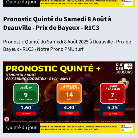
Quinté du jour
Pronostic Quinté du Samedi 8 Août à
Deauville - Prix de Bayeux - R1C3
Pronostic Quinté du Samedi 8 Août 2025 à Deauville - Prix de
Bayeux - R1C3 - Notre Prono PMU turf
Quinté du jour