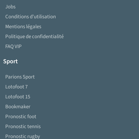
Jobs
Conditions d'utilisation
Mentions légales
Politique de confidentialité
FAQ VIP
Sport
Parions Sport
Lotofoot 7
Lotofoot 15
Bookmaker
Pronostic foot
Pronostic tennis
Pronostic rugby