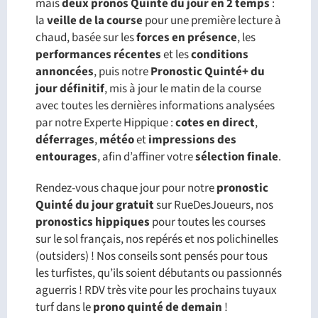
mais
deux pronos Quinté du jour en 2 temps
:
la
veille de la course
pour une première lecture à
chaud, basée sur les
forces en présence
, les
performances récentes
et les
conditions
annoncées
, puis notre
Pronostic Quinté+ du
jour définitif
, mis à jour le matin de la course
avec toutes les dernières informations analysées
par notre Experte Hippique :
cotes en direct
,
déferrages
,
météo
et
impressions des
entourages
, afin d’affiner votre
sélection finale
.
Rendez-vous chaque jour pour notre
pronostic
Quinté du jour gratuit
sur RueDesJoueurs, nos
pronostics hippiques
pour toutes les courses
sur le sol français, nos repérés et nos polichinelles
(outsiders) ! Nos conseils sont pensés pour tous
les turfistes, qu’ils soient débutants ou passionnés
aguerris ! RDV très vite pour les prochains tuyaux
turf dans le
prono quinté de demain
!