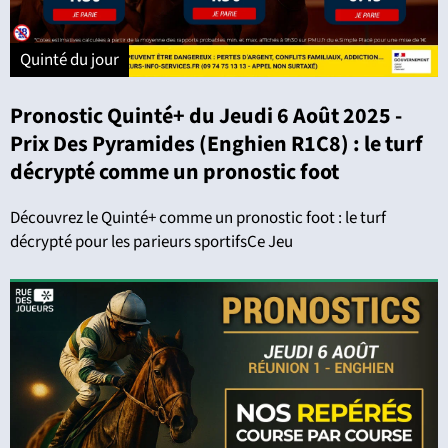
Quinté du jour
Pronostic Quinté+ du Jeudi 6 Août 2025 -
Prix Des Pyramides (Enghien R1C8) : le turf
décrypté comme un pronostic foot
Découvrez le Quinté+ comme un pronostic foot : le turf
décrypté pour les parieurs sportifsCe Jeu