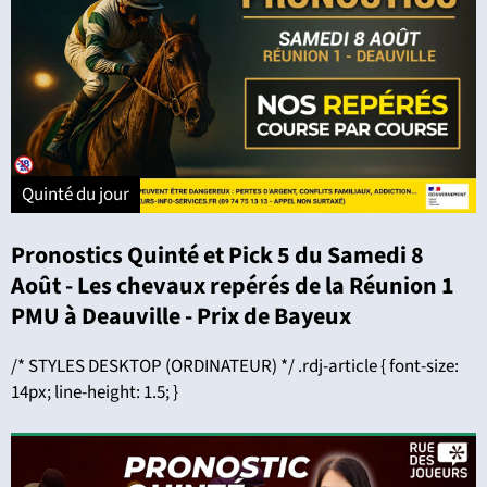
Quinté du jour
Pronostics Quinté et Pick 5 du Samedi 8
Août - Les chevaux repérés de la Réunion 1
PMU à Deauville - Prix de Bayeux
/* STYLES DESKTOP (ORDINATEUR) */ .rdj-article { font-size:
14px; line-height: 1.5; }