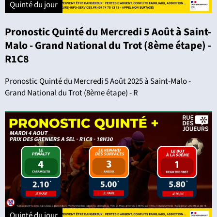
Quinté du jour
Pronostic Quinté du Mercredi 5 Août à Saint-
Malo - Grand National du Trot (8ème étape) -
R1C8
Pronostic Quinté du Mercredi 5 Août 2025 à Saint-Malo -
Grand National du Trot (8ème étape) - R
Quinté du jour