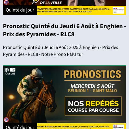
Quinté du jour
Pronostic Quinté du Jeudi 6 Août à Enghien -
Prix des Pyramides - R1C8
Pronostic Quinté du Jeudi 6 Août 2025 à Enghien - Prix des
Pyramides - R1C8 - Notre Prono PMU tur
Quinté du jour