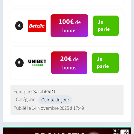
100€
de
Je
4
parie
bonus
20€
de
Je
5
parie
bonus
Écrit par :
SarahPRDJ
Catégorie :
Quinté du jour
Publié le
14 Novembre 2025 à 17:49