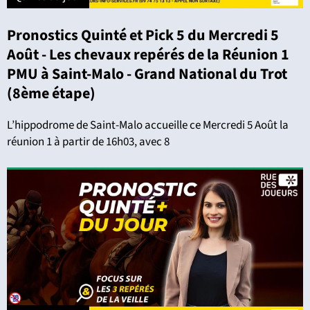
Pronostics Quinté et Pick 5 du Mercredi 5
Août - Les chevaux repérés de la Réunion 1
PMU à Saint-Malo - Grand National du Trot
(8ème étape)
L’hippodrome de Saint-Malo accueille ce Mercredi 5 Août la
réunion 1 à partir de 16h03, avec 8