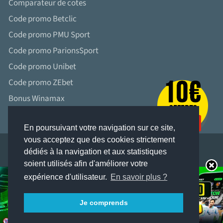
Comparateur de cotes
Code promo Betclic
Code promo PMU Sport
Code promo ParionsSport
Code promo Unibet
Code promo ZEbet
Bonus Winamax
En poursuivant votre navigation sur ce site,
vous acceptez que des cookies strictement
dédiés à la navigation et aux statistiques
soient utilisés afin d'améliorer votre
LES JEUX D’ARGENT ET DE HASARD PEUVENT ÊTRE DANGEREUX : PERTES
expérience d'utilisateur.
En savoir plus ?
D’ARGENT, CONFLITS FAMILIAUX, ADDICTION...
RETROUVEZ NOS CONSEILS SUR JOUEURS-INFO-SERVICE. FR (09 74 75 13 13 –
APPEL NON SURTAXÉ).
Je comprends