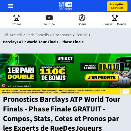
Inscription
Connexion
Pronos
Youtube
Bonus
Coupe Du Monde
Accueil
Paris Sportifs
Pronostics
Tennis
Barclays ATP World Tour Finals - Phase Finale
Pronostics Barclays ATP World Tour
Finals - Phase Finale GRATUIT -
Compos, Stats, Cotes et Pronos par
les Experts de RueDesJoueurs