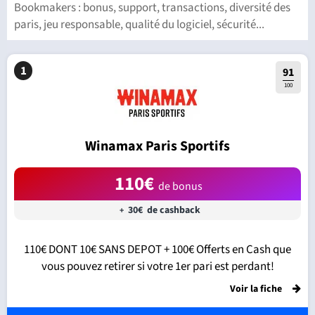
Bookmakers : bonus, support, transactions, diversité des
paris, jeu responsable, qualité du logiciel, sécurité...
1
91
100
Winamax Paris Sportifs
110€
de bonus
30€
de cashback
+
110€ DONT 10€ SANS DEPOT + 100€ Offerts en Cash que
vous pouvez retirer si votre 1er pari est perdant!
Voir la fiche