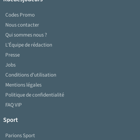
Codes Promo
Nous contacter
Qui sommes nous ?
L’Équipe de rédaction
Presse
Jobs
Conditions d'utilisation
Mentions légales
Politique de confidentialité
FAQ VIP
Sport
Parions Sport