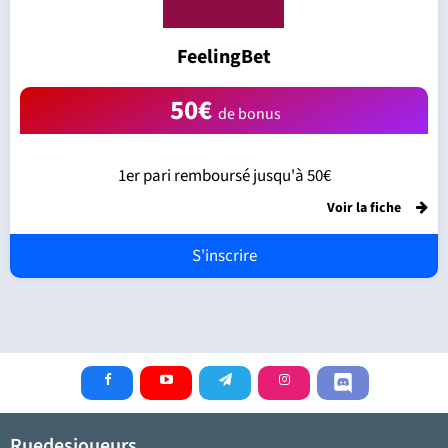
FeelingBet
50€
de bonus
1er pari remboursé jusqu'à 50€
Voir la fiche
S'inscrire
Ruedesjoueurs