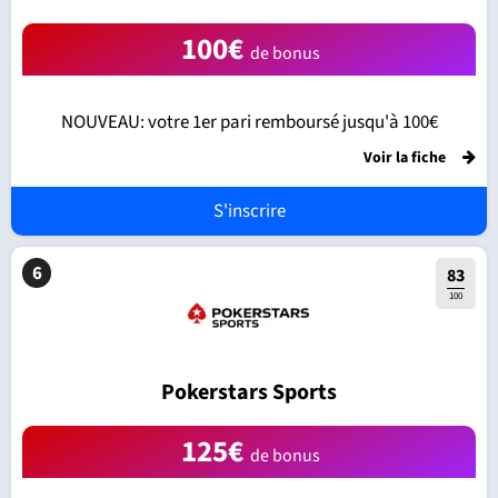
100€
de bonus
NOUVEAU: votre 1er pari remboursé jusqu'à 100€
Voir la fiche
S'inscrire
6
83
100
Pokerstars Sports
125€
de bonus