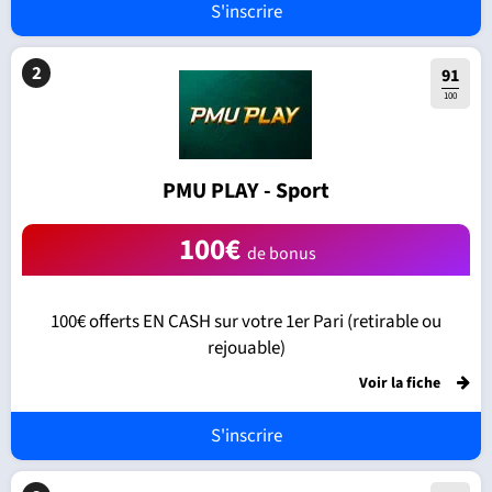
S'inscrire
2
91
100
PMU PLAY - Sport
100€
de bonus
100€ offerts EN CASH sur votre 1er Pari (retirable ou
rejouable)
Voir la fiche
S'inscrire