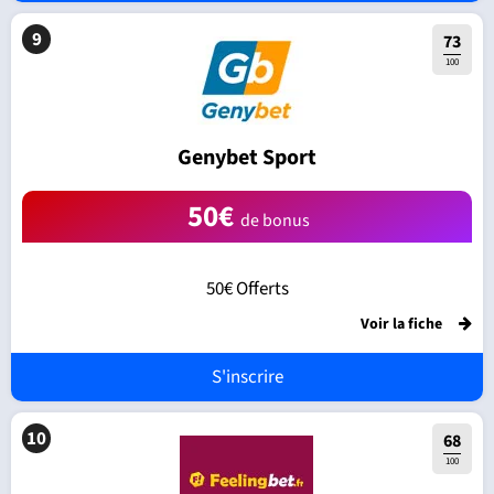
9
73
100
Genybet Sport
50€
de bonus
50€ Offerts
Voir la fiche
S'inscrire
10
68
100