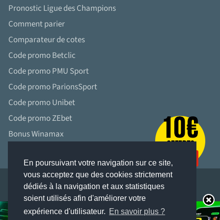
Pronostic Ligue des Champions
Comment parier
Comparateur de cotes
Code promo Betclic
Code promo PMU Sport
Code promo ParionsSport
Code promo Unibet
Code promo ZEbet
Bonus Winamax
En poursuivant votre navigation sur ce site,
vous acceptez que des cookies strictement
dédiés à la navigation et aux statistiques
soient utilisés afin d'améliorer votre
LES JEUX D’ARGENT ET DE HASARD PEUVENT ÊTRE DANGEREUX : PERTES
expérience d'utilisateur.
En savoir plus ?
D’ARGENT, CONFLITS FAMILIAUX, ADDICTION...