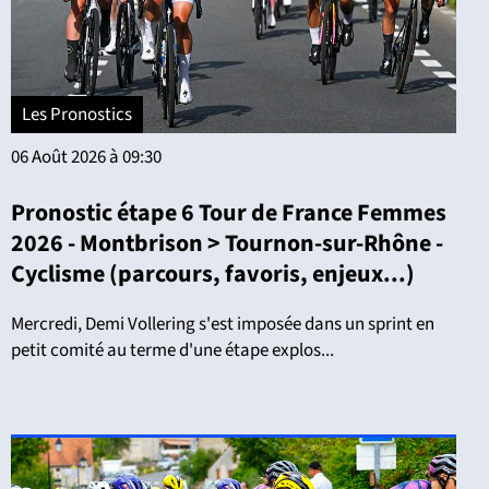
Les Pronostics
06 Août 2026 à 09:30
Pronostic étape 6 Tour de France Femmes
2026 - Montbrison > Tournon-sur-Rhône -
Cyclisme (parcours, favoris, enjeux...)
Mercredi, Demi Vollering s'est imposée dans un sprint en
petit comité au terme d'une étape explos...