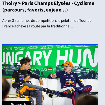
Thoiry > Paris Champs Elysées - Cyclisme
(parcours, favoris, enjeux...)
Après 3 semaines de compétition, le peloton du Tour de
France achève sa route par la traditionnel...
Les Pronostics