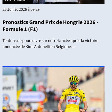
25 Juillet 2026 à 09:29
Pronostics Grand Prix de Hongrie 2026 -
Formule 1 (F1)
Tentons de poursuivre sur notre lancée après la victoire
annoncée de Kimi Antonelli en Belgique. ...