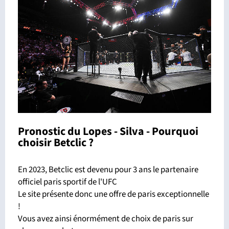
Pronostic du Lopes - Silva - Pourquoi
choisir Betclic ?
En 2023, Betclic est devenu pour 3 ans le partenaire
officiel paris sportif de l'UFC
Le site présente donc une offre de paris exceptionnelle
!
Vous avez ainsi énormément de choix de paris sur