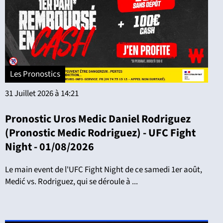
Les Pronostics
31 Juillet 2026 à 14:21
Pronostic Uros Medic Daniel Rodriguez
(Pronostic Medic Rodriguez) - UFC Fight
Night - 01/08/2026
Le main event de l'UFC Fight Night de ce samedi 1er août,
Medić vs. Rodriguez, qui se déroule à ...