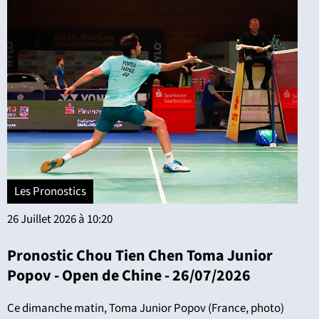
Les Pronostics
26 Juillet 2026 à 10:20
Pronostic Chou Tien Chen Toma Junior
Popov - Open de Chine - 26/07/2026
Ce dimanche matin, Toma Junior Popov (France, photo)