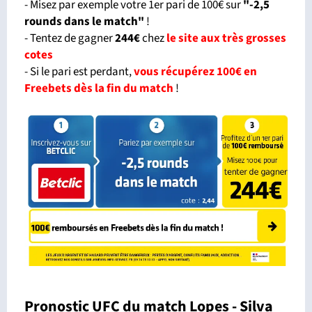
- Misez par exemple votre 1er pari de 100€ sur
"-2,5
rounds dans le match
"
!
- Tentez de gagner
244€
chez
le site aux très grosses
cotes
- Si le pari est perdant,
vous récupérez 100€ en
Freebets dès la fin du match
!
Pronostic UFC du match Lopes - Silva