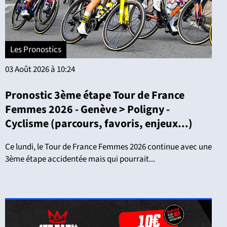
Les Pronostics
03 Août 2026 à 10:24
Pronostic 3ème étape Tour de France
Femmes 2026 - Genève > Poligny -
Cyclisme (parcours, favoris, enjeux...)
Ce lundi, le Tour de France Femmes 2026 continue avec une
3ème étape accidentée mais qui pourrait...