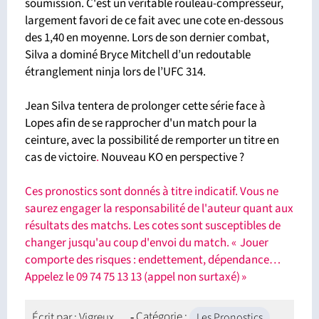
soumission. C'est un véritable rouleau-compresseur,
largement favori de ce fait avec une cote en-dessous
des 1,40 en moyenne. Lors de son dernier combat,
Silva a dominé Bryce Mitchell d’un redoutable
étranglement ninja lors de l’UFC 314.
Jean Silva tentera de prolonger cette série face à
Lopes afin de se rapprocher d'un match pour la
ceinture, avec la possibilité de remporter un titre en
cas de victoire
.
Nouveau KO en perspective ?
Ces pronostics sont donnés à titre indicatif. Vous ne
saurez engager la responsabilité de l'auteur quant aux
résultats des matchs. Les cotes sont susceptibles de
changer jusqu'au coup d'envoi du match. « Jouer
comporte des risques : endettement, dépendance…
Appelez le 09 74 75 13 13 (appel non surtaxé) »
Catégorie :
Écrit par :
Vigreux
Les Pronostics