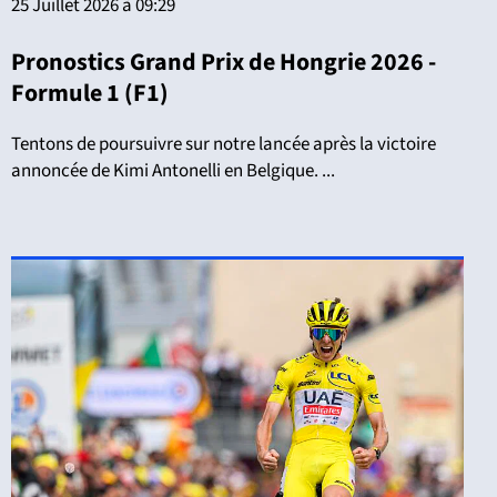
25 Juillet 2026 à 09:29
Pronostics Grand Prix de Hongrie 2026 -
Formule 1 (F1)
Tentons de poursuivre sur notre lancée après la victoire
annoncée de Kimi Antonelli en Belgique. ...