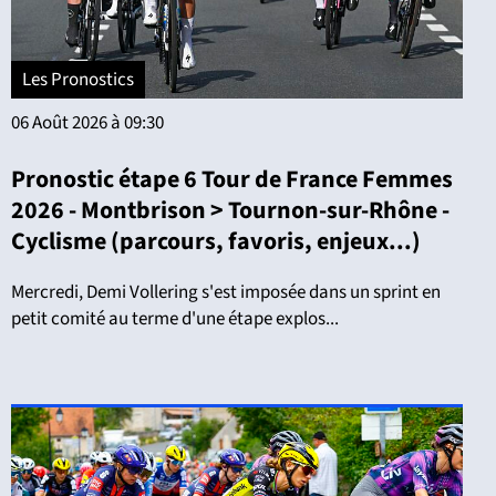
Les Pronostics
06 Août 2026 à 09:30
Pronostic étape 6 Tour de France Femmes
2026 - Montbrison > Tournon-sur-Rhône -
Cyclisme (parcours, favoris, enjeux...)
Mercredi, Demi Vollering s'est imposée dans un sprint en
petit comité au terme d'une étape explos...