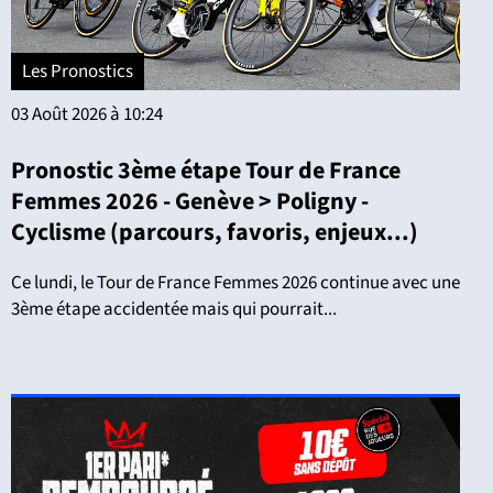
Les Pronostics
03 Août 2026 à 10:24
Pronostic 3ème étape Tour de France
Femmes 2026 - Genève > Poligny -
Cyclisme (parcours, favoris, enjeux...)
Ce lundi, le Tour de France Femmes 2026 continue avec une
3ème étape accidentée mais qui pourrait...