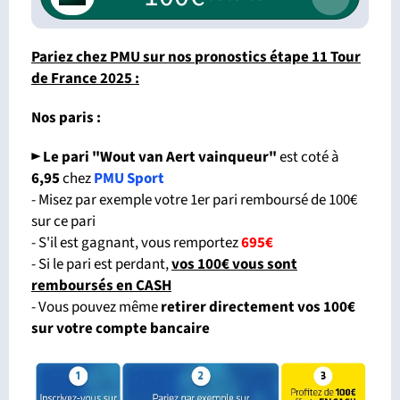
Pariez chez PMU sur nos
pronostics étape 11 Tour
de France 2025
:
Nos paris :
►
Le pari "Wout van Aert vainqueur"
est coté à
6,95
chez
PMU Sport
- Misez par exemple votre 1er pari remboursé de 100€
sur ce pari
- S'il est gagnant, vous remportez
695€
- Si le pari est perdant,
vos 100€ vous sont
remboursés en CASH
- Vous pouvez même
retirer directement vos 100€
sur votre compte bancaire