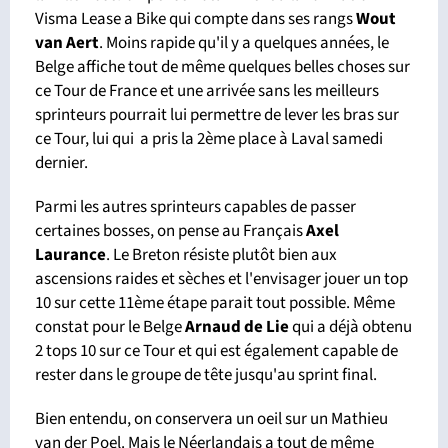
Visma Lease a Bike qui compte dans ses rangs
Wout
van Aert
. Moins rapide qu'il y a quelques années, le
Belge affiche tout de même quelques belles choses sur
ce Tour de France et une arrivée sans les meilleurs
sprinteurs pourrait lui permettre de lever les bras sur
ce Tour, lui qui a pris la 2ème place à Laval samedi
dernier.
Parmi les autres sprinteurs capables de passer
certaines bosses, on pense au Français
Axel
Laurance
. Le Breton résiste plutôt bien aux
ascensions raides et sèches et l'envisager jouer un top
10 sur cette 11ème étape parait tout possible. Même
constat pour le Belge
Arnaud de Lie
qui a déjà obtenu
2 tops 10 sur ce Tour et qui est également capable de
rester dans le groupe de tête jusqu'au sprint final.
Bien entendu, on conservera un oeil sur un Mathieu
van der Poel. Mais le Néerlandais a tout de même