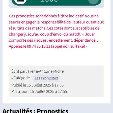
Ces pronostics sont donnés à titre indicatif. Vous ne
saurez engager la responsabilité de l'auteur quant aux
résultats des matchs. Les cotes sont susceptibles de
changer jusqu'au coup d'envoi du match. « Jouer
comporte des risques : endettement, dépendance…
Appelez le 09 74 75 13 13 (appel non surtaxé) »
Écrit par :
Pierre-Antoine Michel
Catégorie :
Les Pronostics
Publié le
15 Juillet 2025 à 17:55
Mis à jour : 15 Juillet 2025 à 17:55
Actualités : Pronostics