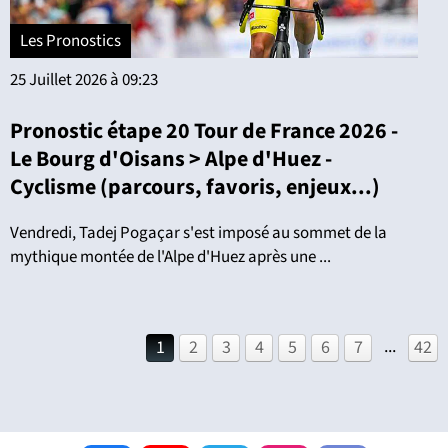
Les Pronostics
25 Juillet 2026 à 09:23
Pronostic étape 20 Tour de France 2026 -
Le Bourg d'Oisans > Alpe d'Huez -
Cyclisme (parcours, favoris, enjeux...)
Vendredi, Tadej Pogaçar s'est imposé au sommet de la
mythique montée de l'Alpe d'Huez après une ...
...
1
2
3
4
5
6
7
42