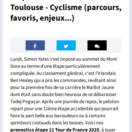
Toulouse - Cyclisme (parcours,
favoris, enjeux...)
Lundi, Simon Yates s'est imposé au sommet du Mont
Dore au terme d'une étape particulièrement
compliquée. Au classement général, c'est l'Irlandais
Ben Healey qui a pris les commandes, revêtant ainsi
pour la première fois de sa carrière le Maillot Jaune
dont était sans doute bien heureux de se débarasser
Tadej Pogaçar. Après une journée de repos, le peloton
repart pour une 11ème étape accidentée qui pourrait
faire la part belle aux baroudeurs ou à certains
sprinteurs costauds dans les bosses. Voici nos
pronostics étape 11 Tour de France 2025
, à jouer