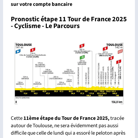
sur votre compte bancaire
Pronostic étape 11 Tour de France 2025
- Cyclisme - Le Parcours
Cette
11ème étape du Tour de France 2025,
tracée
autour de Toulouse,
ne sera évidemment pas aussi
difficile que celle de lundi qui a essoré le peloton après