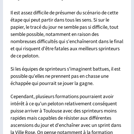
Il est assez difficile de présumer du scénario de cette
étape qui peut partir dans tous les sens. Si sur le
papier, le tracé du jour ne semble pas si difficile, tout
semble possible, notamment en raison des
nombreuses difficultés qui s'enchaîneront dans le final
et qui risquent d'être fatales aux meilleurs sprinteurs
de ce peloton.
Si les équipes de sprinteurs s'imaginent battues, il est
possible qu'elles ne prennent pas en chasse une
échappée qui pourrait se jouer la gagne.
Cependant, plusieurs formations pourraient avoir
intérêt à ce qu'un peloton relativement conséquent
puisse arriver à Toulouse avec des sprinteurs moins
rapides mais capables de résister aux différentes
ascensions du jour et d'enchaîner avec un sprint dans
la Ville Rose. On pense notamment à la formation