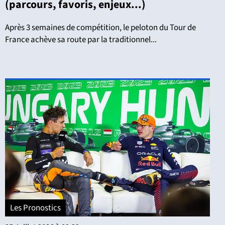
(parcours, favoris, enjeux...)
Après 3 semaines de compétition, le peloton du Tour de
France achève sa route par la traditionnel...
Les Pronostics