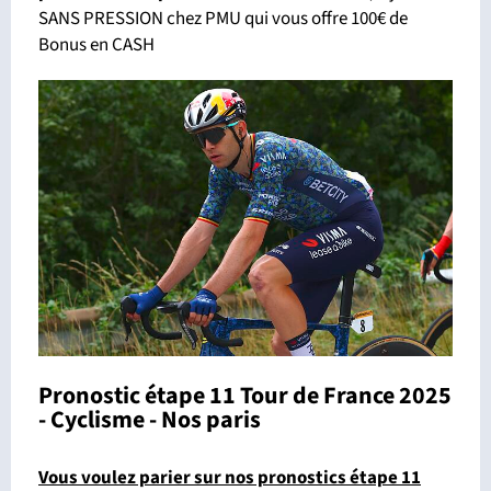
SANS PRESSION chez PMU qui vous offre 100€ de
Bonus en CASH
Pronostic étape 11 Tour de France 2025
- Cyclisme - Nos paris
Vous voulez parier sur nos pronostics étape 11