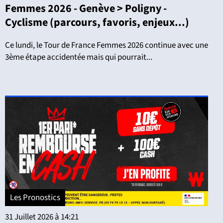
Femmes 2026 - Genève > Poligny -
Cyclisme (parcours, favoris, enjeux...)
Ce lundi, le Tour de France Femmes 2026 continue avec une
3ème étape accidentée mais qui pourrait...
Les Pronostics
31 Juillet 2026 à 14:21