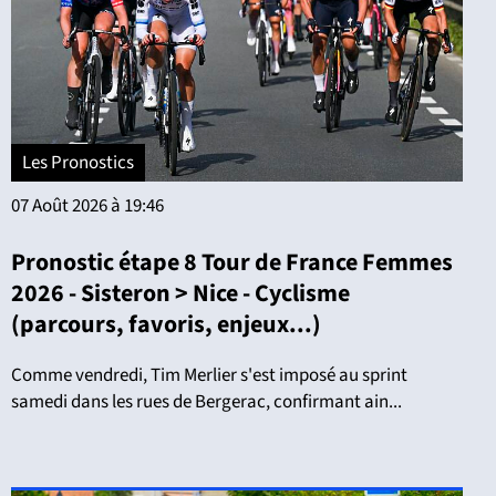
Les Pronostics
07 Août 2026 à 19:46
Pronostic étape 8 Tour de France Femmes
2026 - Sisteron > Nice - Cyclisme
(parcours, favoris, enjeux...)
Comme vendredi, Tim Merlier s'est imposé au sprint
samedi dans les rues de Bergerac, confirmant ain...