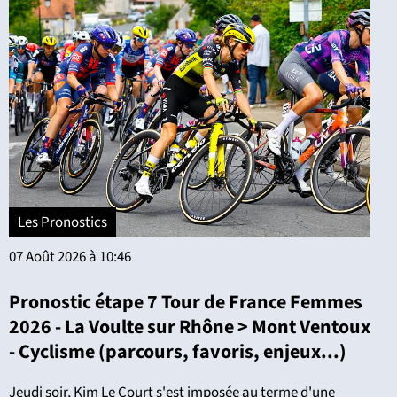
Les Pronostics
07 Août 2026 à 10:46
Pronostic étape 7 Tour de France Femmes
2026 - La Voulte sur Rhône > Mont Ventoux
- Cyclisme (parcours, favoris, enjeux...)
Jeudi soir, Kim Le Court s'est imposée au terme d'une