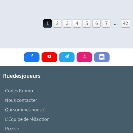
...
1
2
3
4
5
6
7
42
Ruedesjoueurs
Codes Promo
Nous contacter
Qui sommes nous ?
L’Équipe de rédaction
Presse