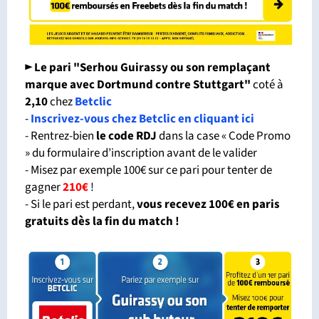
►
Le pari "Serhou Guirassy ou son remplaçant
marque avec Dortmund contre Stuttgart"
coté à
2,10
chez
Betclic
-
Inscrivez-vous chez Betclic en cliquant ici
- Rentrez-bien
le code RDJ
dans la case « Code Promo
» du formulaire d’inscription avant de le valider
- Misez par exemple 100€ sur ce pari pour tenter de
gagner
210€
!
- Si le pari est perdant,
vous recevez 100€ en paris
gratuits dès la fin du match !