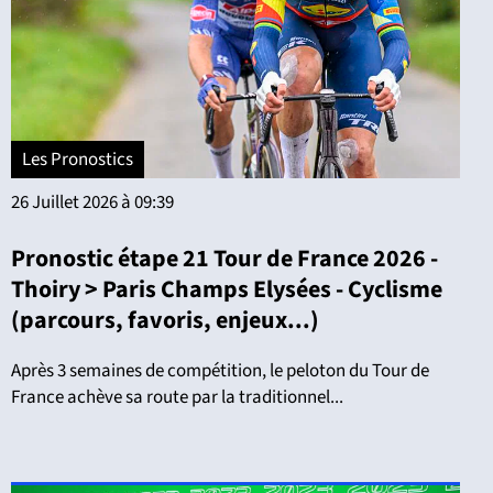
Les Pronostics
26 Juillet 2026 à 09:39
Pronostic étape 21 Tour de France 2026 -
Thoiry > Paris Champs Elysées - Cyclisme
(parcours, favoris, enjeux...)
Après 3 semaines de compétition, le peloton du Tour de
France achève sa route par la traditionnel...