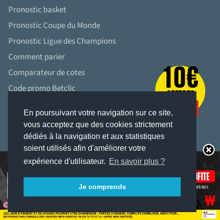
Pronostic basket
Pronostic Coupe du Monde
Pronostic Ligue des Champions
Comment parier
Comparateur de cotes
Code promo Betclic
Code promo PMU Sport
En poursuivant votre navigation sur ce site,
Code promo ParionsSport
vous acceptez que des cookies strictement
Code promo Unibet
dédiés à la navigation et aux statistiques
soient utilisés afin d'améliorer votre
Code promo ZEbet
expérience d'utilisateur.
En savoir plus ?
Bonus Winamax
Je comprends