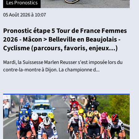
Les Pronostics
05 Août 2026 à 10:07
Pronostic étape 5 Tour de France Femmes
2026 - Mâcon > Belleville en Beaujolais -
Cyclisme (parcours, favoris, enjeux...)
Mardi, la Suissesse Marlen Reusser s'est imposée lors du
contre-la-montre à Dijon. La championne d...