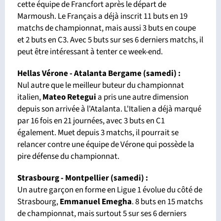
cette équipe de Francfort après le départ de
Marmoush. Le Français a déjà inscrit 11 buts en 19
matchs de championnat, mais aussi 3 buts en coupe
et 2 buts en C3. Avec 5 buts sur ses 6 derniers matchs, il
peut être intéressant à tenter ce week-end.
Hellas Vérone - Atalanta Bergame (samedi) :
Nul autre que le meilleur buteur du championnat
italien,
Mateo Retegui
a pris une autre dimension
depuis son arrivée à l'Atalanta. L'Italien a déjà marqué
par 16 fois en 21 journées, avec 3 buts en C1
également. Muet depuis 3 matchs, il pourrait se
relancer contre une équipe de Vérone qui possède la
pire défense du championnat.
Strasbourg - Montpellier (samedi) :
Un autre garçon en forme en Ligue 1 évolue du côté de
Strasbourg,
Emmanuel Emegha
. 8 buts en 15 matchs
de championnat, mais surtout 5 sur ses 6 derniers