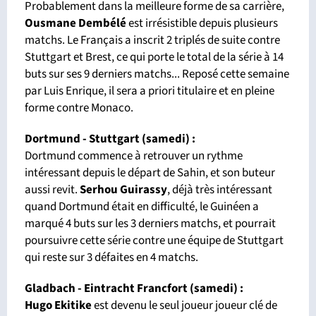
Probablement dans la meilleure forme de sa carrière,
Ousmane Dembélé
est irrésistible depuis plusieurs
matchs. Le Français a inscrit 2 triplés de suite contre
Stuttgart et Brest, ce qui porte le total de la série à 14
buts sur ses 9 derniers matchs... Reposé cette semaine
par Luis Enrique, il sera a priori titulaire et en pleine
forme contre Monaco.
Dortmund - Stuttgart (samedi) :
Dortmund commence à retrouver un rythme
intéressant depuis le départ de Sahin, et son buteur
aussi revit.
Serhou Guirassy
, déjà très intéressant
quand Dortmund était en difficulté, le Guinéen a
marqué 4 buts sur les 3 derniers matchs, et pourrait
poursuivre cette série contre une équipe de Stuttgart
qui reste sur 3 défaites en 4 matchs.
Gladbach - Eintracht Francfort (samedi) :
Hugo Ekitike
est devenu le seul joueur joueur clé de