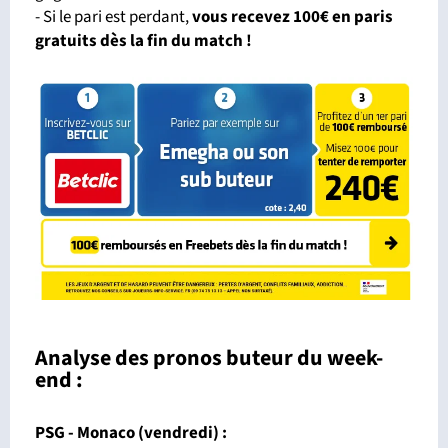
- Si le pari est perdant,
vous recevez 100€ en paris
gratuits dès la fin du match !
Analyse des pronos buteur du week-
end :
PSG - Monaco (vendredi) :