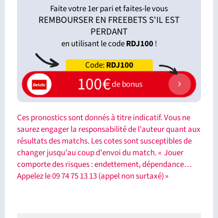
Faite votre 1er pari et faites-le vous
REMBOURSER EN FREEBETS S'IL EST
PERDANT
en utilisant le code
RDJ100
!
Code:
RDJ100
100€
de bonus
Ces pronostics sont donnés à titre indicatif. Vous ne
saurez engager la responsabilité de l'auteur quant aux
résultats des matchs. Les cotes sont susceptibles de
changer jusqu'au coup d'envoi du match. « Jouer
comporte des risques : endettement, dépendance…
Appelez le 09 74 75 13 13 (appel non surtaxé) »