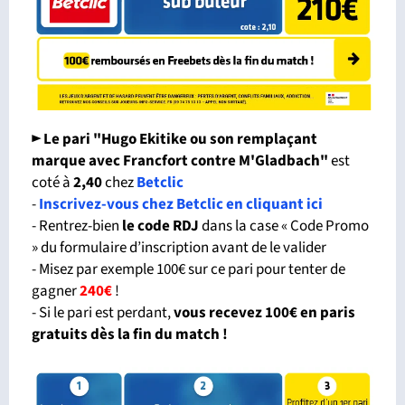
►
Le pari "Hugo Ekitike ou son remplaçant
marque avec Francfort contre M'Gladbach"
est
coté à
2,40
chez
Betclic
-
Inscrivez-vous chez Betclic en cliquant ici
- Rentrez-bien
le code RDJ
dans la case « Code Promo
» du formulaire d’inscription avant de le valider
- Misez par exemple 100€ sur ce pari pour tenter de
gagner
240€
!
- Si le pari est perdant,
vous recevez 100€ en paris
gratuits dès la fin du match !