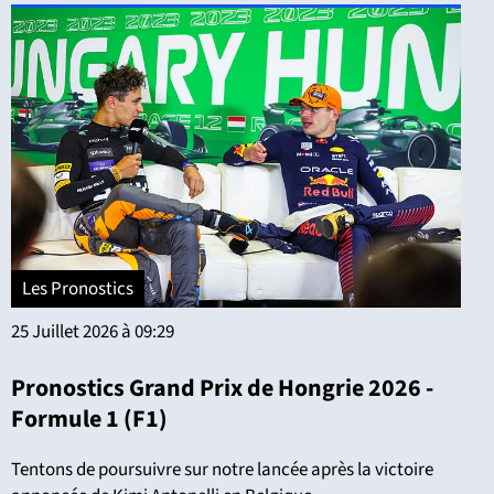
Les Pronostics
25 Juillet 2026 à 09:29
Pronostics Grand Prix de Hongrie 2026 -
Formule 1 (F1)
Tentons de poursuivre sur notre lancée après la victoire