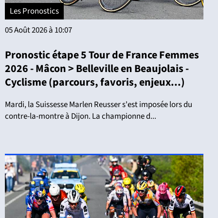
Les Pronostics
05 Août 2026 à 10:07
Pronostic étape 5 Tour de France Femmes
2026 - Mâcon > Belleville en Beaujolais -
Cyclisme (parcours, favoris, enjeux...)
Mardi, la Suissesse Marlen Reusser s'est imposée lors du
contre-la-montre à Dijon. La championne d...