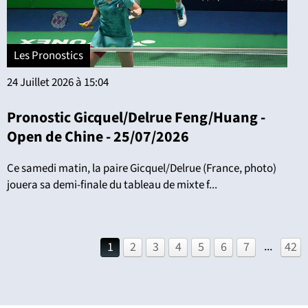
Les Pronostics
24 Juillet 2026 à 15:04
Pronostic Gicquel/Delrue Feng/Huang -
Open de Chine - 25/07/2026
Ce samedi matin, la paire Gicquel/Delrue (France, photo)
jouera sa demi-finale du tableau de mixte f...
...
1
2
3
4
5
6
7
42