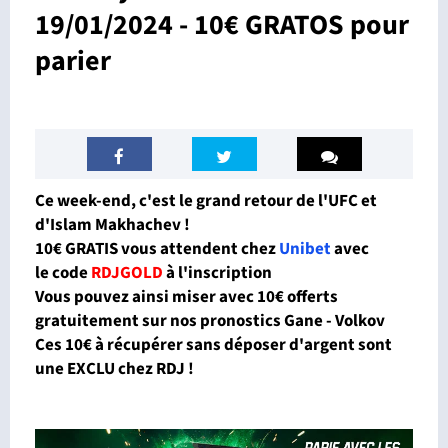
19/01/2024 - 10€ GRATOS pour
parier
Ce week-end, c'est le grand retour de l'UFC et
d'Islam Makhachev !
10€ GRATIS vous attendent chez
Unibet
avec
le
code
RDJGOLD
à l'inscription
Vous pouvez ainsi miser avec 10€ offerts
gratuitement sur nos pronostics Gane - Volkov
Ces 10€ à récupérer sans déposer d'argent sont
une EXCLU chez RDJ !