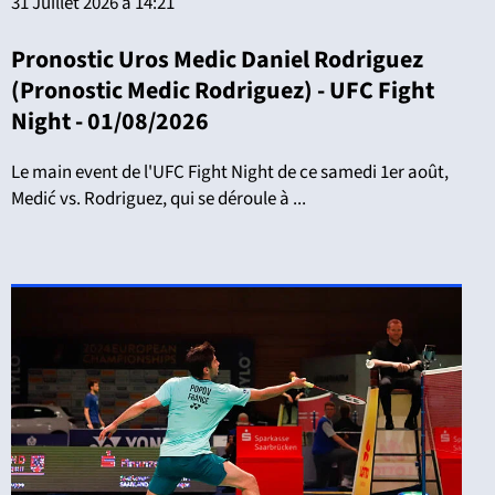
31 Juillet 2026 à 14:21
Pronostic Uros Medic Daniel Rodriguez
(Pronostic Medic Rodriguez) - UFC Fight
Night - 01/08/2026
Le main event de l'UFC Fight Night de ce samedi 1er août,
Medić vs. Rodriguez, qui se déroule à ...