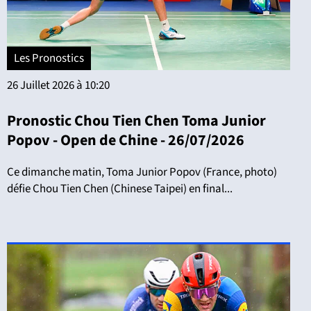
Les Pronostics
26 Juillet 2026 à 10:20
Pronostic Chou Tien Chen Toma Junior
Popov - Open de Chine - 26/07/2026
Ce dimanche matin, Toma Junior Popov (France, photo)
défie Chou Tien Chen (Chinese Taipei) en final...