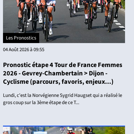
Les Pronostics
04 Août 2026 à 09:55
Pronostic étape 4 Tour de France Femmes
2026 - Gevrey-Chambertain > Dijon -
Cyclisme (parcours, favoris, enjeux...)
Lundi, c'est la Norvégienne Sygrid Haugset qui a réalisé le
gros coup sur la 3ème étape de ce T...