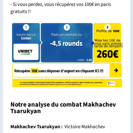
- Si vous perdez, vous récupérez vos 100€ en paris
gratuits !!
Notre analyse du combat
Makhachev
Tsarukyan
Makhachev Tsarukyan :
Victoire Makhachev