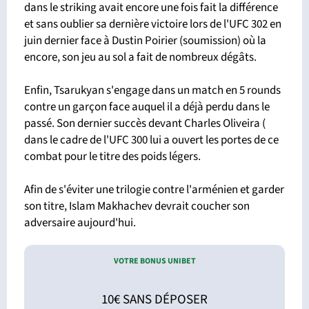
dans le striking avait encore une fois fait la différence
et sans oublier sa dernière victoire lors de l'UFC 302 en
juin dernier face à Dustin Poirier (soumission) où la
encore, son jeu au sol a fait de nombreux dégâts.
Enfin, Tsarukyan s'engage dans un match en 5 rounds
contre un garçon face auquel il a déjà perdu dans le
passé. Son dernier succès devant Charles Oliveira (
dans le cadre de l'UFC 300 lui a ouvert les portes de ce
combat pour le titre des poids légers.
Afin de s'éviter une trilogie contre l'arménien et garder
son titre, Islam Makhachev devrait coucher son
adversaire aujourd'hui.
VOTRE BONUS UNIBET
10€ SANS DÉPOSER