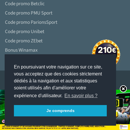
Code promo Betclic
Code promo PMU Sport
Code promo ParionsSport
Code promo Unibet
Code promo ZEbet
Bonus Winamax
En poursuivant votre navigation sur ce site,
vous acceptez que des cookies strictement
dédiés à la navigation et aux statistiques
soient utilisés afin d'améliorer votre
LES JEUX D’ARGENT ET DE HASARD PEUVENT ÊTRE DANGEREUX : PERTES
expérience d'utilisateur.
En savoir plus ?
D’ARGENT, CONFLITS FAMILIAUX, ADDICTION...
RETROUVEZ NOS CONSEILS SUR JOUEURS-INFO-SERVICE. FR (09 74 75 13 13 –
APPEL NON SURTAXÉ).
Je comprends