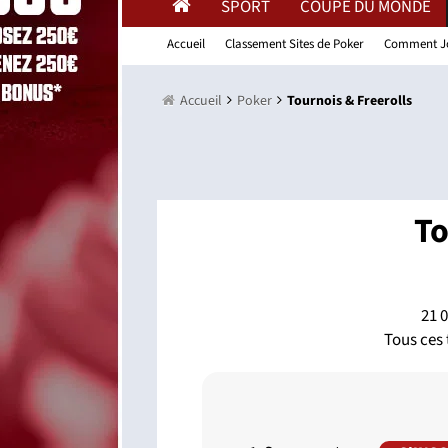
SPORT
COUPE DU MONDE
Accueil
Classement Sites de Poker
Comment Jo
Accueil
Poker
Tournois & Freerolls
To
21 0
Tous ces