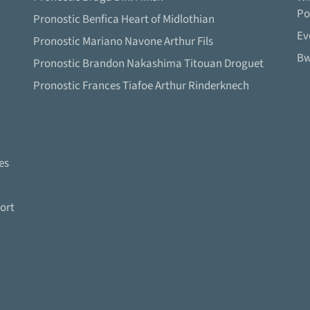
Po
Pronostic Benfica Heart of Midlothian
Ev
Pronostic Mariano Navone Arthur Fils
Bw
Pronostic Brandon Nakashima Titouan Droguet
Pronostic Frances Tiafoe Arthur Rinderknech
es
ort