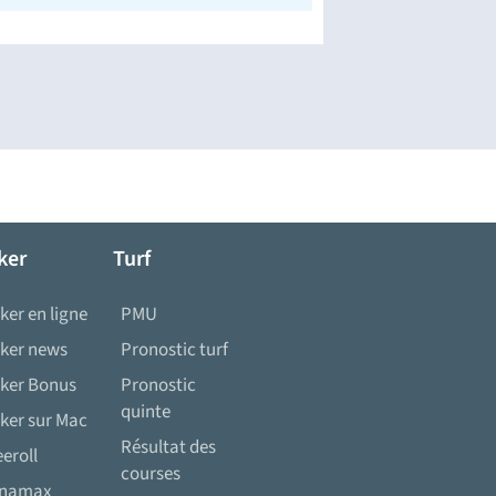
ker
Turf
ker en ligne
PMU
ker news
Pronostic turf
ker Bonus
Pronostic
quinte
ker sur Mac
Résultat des
eeroll
courses
inamax