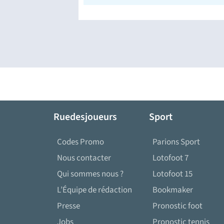
Ruedesjoueurs
Sport
Codes Promo
Parions Sport
Nous contacter
Lotofoot 7
Qui sommes nous ?
Lotofoot 15
L’Équipe de rédaction
Bookmaker
Presse
Pronostic foot
Jobs
Pronostic tennis