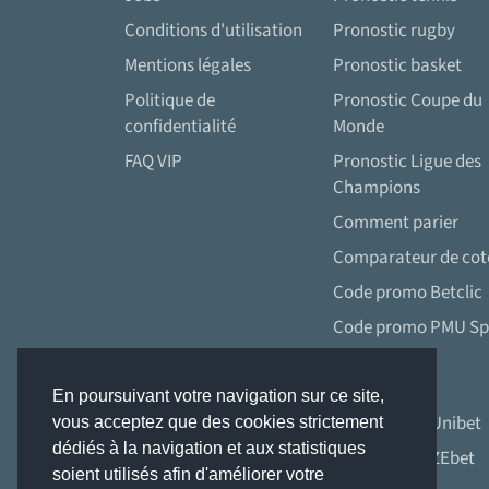
Conditions d'utilisation
Pronostic rugby
Mentions légales
Pronostic basket
Politique de
Pronostic Coupe du
confidentialité
Monde
FAQ VIP
Pronostic Ligue des
Champions
Comment parier
Comparateur de cot
Code promo Betclic
Code promo PMU Sp
Code promo
ParionsSport
En poursuivant votre navigation sur ce site,
Code promo Unibet
vous acceptez que des cookies strictement
dédiés à la navigation et aux statistiques
Code promo ZEbet
soient utilisés afin d'améliorer votre