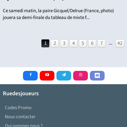
Ce samedi matin, la paire Gicquel/Delrue (France, photo)
jouera sa demi-finale du tableau de mixte f...
...
1
2
3
4
5
6
7
42
Ruedesjoueurs
Codes Promo
Nous contacter
Qui sommes nous ?