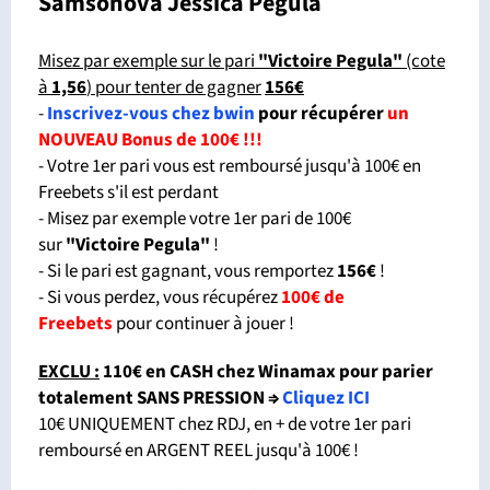
Samsonova Jessica Pegula
Misez par exemple sur le pari
"Victoire Pegula"
(cote
à
1,56
) pour tenter de gagner
156
€
-
Inscrivez-vous chez bwin
pour récupérer
un
NOUVEAU Bonus de 100€ !!!
- Votre 1er pari vous est remboursé jusqu'à 100€ en
Freebets s'il est perdant
- Misez par exemple votre 1er pari de 100€
sur
"Victoire Pegula"
!
- Si le pari est gagnant, vous remportez
156€
!
- Si vous perdez, vous récupérez
100€ de
Freebets
pour continuer à jouer !
EXCLU :
110€ en CASH chez Winamax pour parier
totalement SANS PRESSION
⇒
Cliquez ICI
10€ UNIQUEMENT chez RDJ, en + de votre 1er pari
remboursé en ARGENT REEL jusqu'à 100€ !