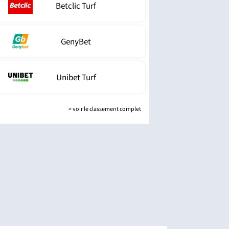
Betclic Turf
GenyBet
Unibet Turf
> voir le classement complet