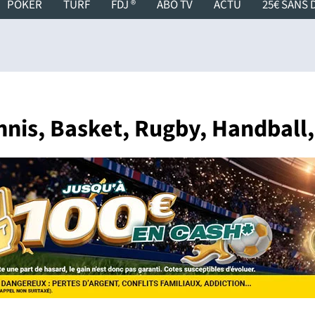
POKER
TURF
FDJ ®
ABO TV
ACTU
25€ SANS 
nnis, Basket, Rugby, Handball,