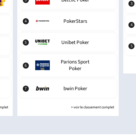
3
PokerStars
4
4
Unibet Poker
5
5
Parions Sport
6
Poker
bwin Poker
7
omplet
> voir le classement complet