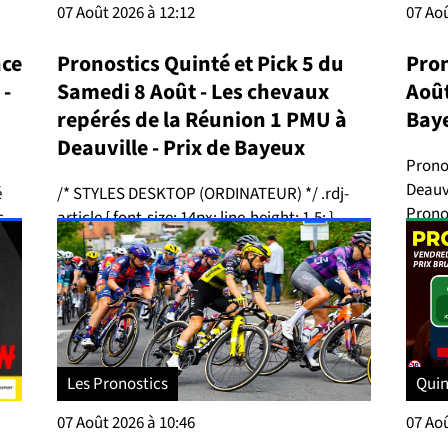
07 Août 2026 à 12:12
07 Aoû
nce
Pronostics Quinté et Pick 5 du
Pron
 -
Samedi 8 Août - Les chevaux
Août
repérés de la Réunion 1 PMU à
Baye
Deauville - Prix de Bayeux
Prono
Deauvi
é
/* STYLES DESKTOP (ORDINATEUR) */ .rdj-
Prono 
c,
article { font-size: 14px; line-height: 1.5; } ...
Les Pronostics
Quin
07 Août 2026 à 10:46
07 Aoû