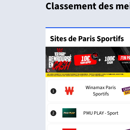
Classement des meil
Sites de Paris Sportifs
Winamax Paris
1
Sportifs
PMU PLAY - Sport
2