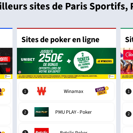
leurs sites de Paris Sportifs, 
Sites de poker en ligne
Si
Winamax
1
1
PMU PLAY - Poker
2
2
Betclic Poker
3