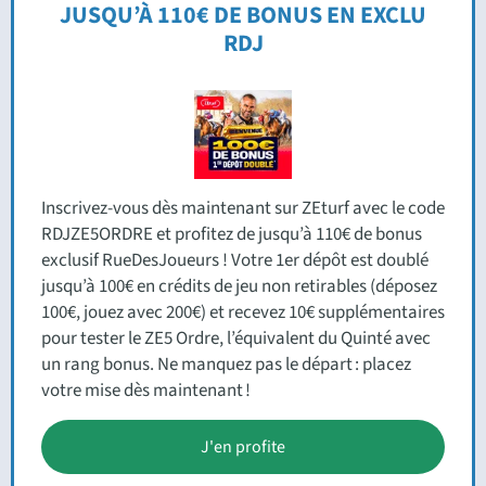
JUSQU’À 110€ DE BONUS EN EXCLU
RDJ
Inscrivez-vous dès maintenant sur ZEturf avec le code
RDJZE5ORDRE et profitez de jusqu’à 110€ de bonus
exclusif RueDesJoueurs ! Votre 1er dépôt est doublé
jusqu’à 100€ en crédits de jeu non retirables (déposez
100€, jouez avec 200€) et recevez 10€ supplémentaires
pour tester le ZE5 Ordre, l’équivalent du Quinté avec
un rang bonus. Ne manquez pas le départ : placez
votre mise dès maintenant !
J'en profite