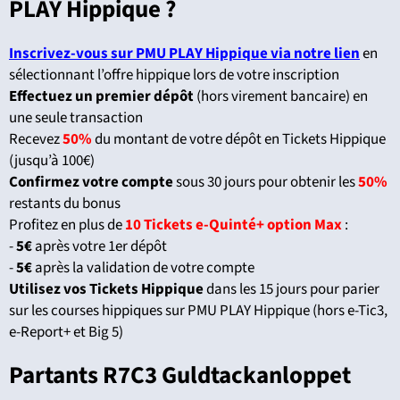
PLAY Hippique ?
Inscrivez-vous sur PMU PLAY Hippique via notre lien
en
sélectionnant l’offre hippique lors de votre inscription
Effectuez un premier dépôt
(hors virement bancaire) en
une seule transaction
Recevez
50%
du montant de votre dépôt en Tickets Hippique
(jusqu’à 100€)
Confirmez votre compte
sous 30 jours pour obtenir les
50%
restants du bonus
Profitez en plus de
10 Tickets e-Quinté+ option Max
:
-
5€
après votre 1er dépôt
-
5€
après la validation de votre compte
Utilisez vos Tickets Hippique
dans les 15 jours pour parier
sur les courses hippiques sur PMU PLAY Hippique (hors e-Tic3,
e-Report+ et Big 5)
Partants R7C3 Guldtackanloppet