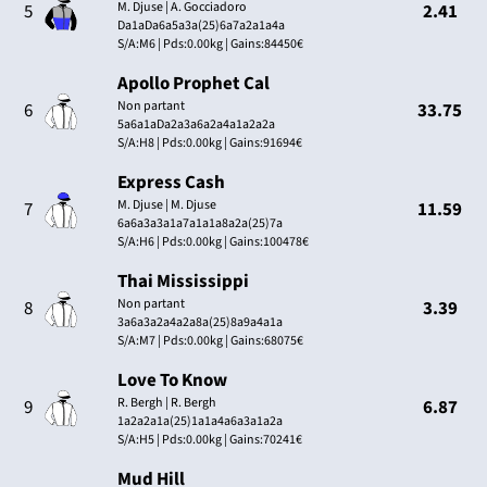
M. Djuse | A. Gocciadoro
5
2.41
Da1aDa6a5a3a(25)6a7a2a1a4a
S/A:M6 | Pds:0.00kg | Gains:84450€
Apollo Prophet Cal
Non partant
6
33.75
5a6a1aDa2a3a6a2a4a1a2a2a
S/A:H8 | Pds:0.00kg | Gains:91694€
Express Cash
M. Djuse | M. Djuse
7
11.59
6a6a3a3a1a7a1a1a8a2a(25)7a
S/A:H6 | Pds:0.00kg | Gains:100478€
Thai Mississippi
Non partant
8
3.39
3a6a3a2a4a2a8a(25)8a9a4a1a
S/A:M7 | Pds:0.00kg | Gains:68075€
Love To Know
R. Bergh | R. Bergh
9
6.87
1a2a2a1a(25)1a1a4a6a3a1a2a
S/A:H5 | Pds:0.00kg | Gains:70241€
Mud Hill