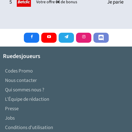
5
Je parie
Votre offre
0€
de bonus
Ruedesjoueurs
Codes Promo
Nous contacter
Qui sommes nous ?
L’Équipe de rédaction
Presse
Jobs
Conditions d'utilisation