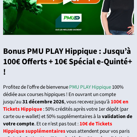
Bonus PMU PLAY Hippique : Jusqu’à
100€ Offerts + 10€ Spécial e-Quinté+
!
Profitez de l’offre de bienvenue
PMU PLAY Hippique
100%
dédiée aux courses hippiques ! En ouvrant un compte
jusqu'au
31 décembre 2026
, vous recevez jusqu’à
100€ en
Tickets Hippique
: 50% crédités après votre 1er dépôt (par
carte ou e-wallet) et 50% supplémentaires à la
validation de
votre compte
. Et ce n’est pas tout :
10€ de Tickets
Hippique supplémentaires
vous attendent pour vos paris