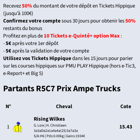
Recevez
50%
du montant de votre dépôt en Tickets Hippique
(jusqu’à 100€)
Confirmez votre compte
sous 30 jours pour obtenir les
50%
restants du bonus
Profitez en plus de
10 Tickets e-Quinté+ option Max
:
-
5€
après votre 1er dépôt
-
5€
après la validation de votre compte
Utilisez vos Tickets Hippique
dans les 15 jours pour parier
sur les courses hippiques sur PMU PLAY Hippique (hors e-Tic3,
e-Report+ et Big 5)
Partants R5C7 Prix Ampe Trucks
N°
Cheval
Cote
Rising Wilkes
G. Loix | H. Christiaen
1
15.43
3a3aDa2a1a4a4a(25)3a7a3a
S/A:H6 | Pds:0.00kg | Gains:1934€