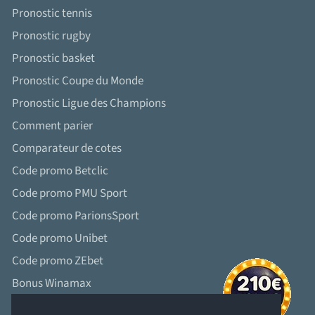
Pronostic tennis
Pronostic rugby
Pronostic basket
Pronostic Coupe du Monde
Pronostic Ligue des Champions
Comment parier
Comparateur de cotes
Code promo Betclic
Code promo PMU Sport
Code promo ParionsSport
Code promo Unibet
Code promo ZEbet
Bonus Winamax