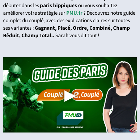
débutez dans les
paris hippiques
ou vous souhaitez
améliorer votre stratégie sur
PMU.fr
? Découvrez notre guide
complet du couplé, avec des explications claires sur toutes
ses variantes :
Gagnant, Placé, Ordre, Combiné, Champ
Réduit, Champ Total..
Sarah vous dit tout !