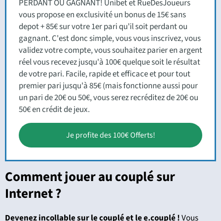
PERDANT OU GAGNANT! Unibet et RueDesJoueurs
vous propose en exclusivité un bonus de 15€ sans
depot + 85€ sur votre 1er pari qu'il soit perdant ou
gagnant. C'est donc simple, vous vous inscrivez, vous
validez votre compte, vous souhaitez parier en argent
réel vous recevez jusqu'à 100€ quelque soit le résultat
de votre pari. Facile, rapide et efficace et pour tout
premier pari jusqu'à 85€ (mais fonctionne aussi pour
un pari de 20€ ou 50€, vous serez recréditez de 20€ ou
50€ en crédit de jeux.
Je profite des 100€ Offerts!
Comment jouer au couplé sur
Internet ?
Devenez incollable sur le couplé et le e.couplé !
Vous