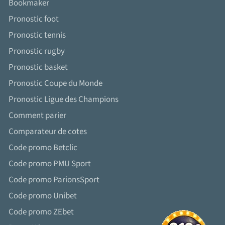
Bookmaker
Pronostic foot
Pronostic tennis
Pronostic rugby
Pronostic basket
Pronostic Coupe du Monde
Pronostic Ligue des Champions
Comment parier
Comparateur de cotes
Code promo Betclic
Code promo PMU Sport
Code promo ParionsSport
Code promo Unibet
Code promo ZEbet