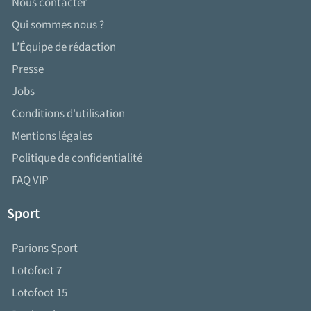
Nous contacter
Qui sommes nous ?
L’Équipe de rédaction
Presse
Jobs
Conditions d'utilisation
Mentions légales
Politique de confidentialité
FAQ VIP
Sport
Parions Sport
Lotofoot 7
Lotofoot 15