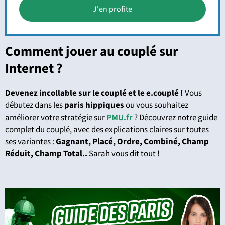
J'en profite
Comment jouer au couplé sur
Internet ?
Devenez incollable sur le couplé et le e.couplé !
Vous
débutez dans les
paris hippiques
ou vous souhaitez
améliorer votre stratégie sur
PMU.fr
? Découvrez notre guide
complet du couplé, avec des explications claires sur toutes
ses variantes :
Gagnant, Placé, Ordre, Combiné, Champ
Réduit, Champ Total..
Sarah vous dit tout !