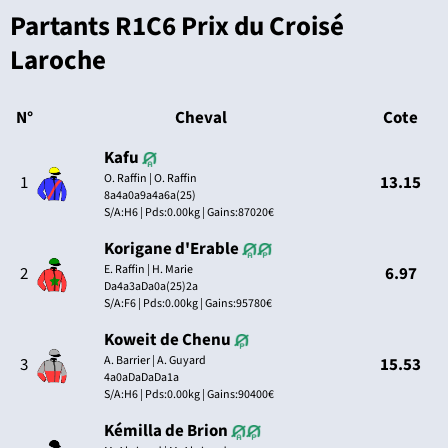
Partants R1C6 Prix du Croisé
Laroche
N°
Cheval
Cote
Kafu
O. Raffin | O. Raffin
1
13.15
8a4a0a9a4a6a(25)
S/A:H6 | Pds:0.00kg | Gains:87020€
Korigane d'Erable
E. Raffin | H. Marie
2
6.97
Da4a3aDa0a(25)2a
S/A:F6 | Pds:0.00kg | Gains:95780€
Koweit de Chenu
A. Barrier | A. Guyard
3
15.53
4a0aDaDaDa1a
S/A:H6 | Pds:0.00kg | Gains:90400€
Kémilla de Brion