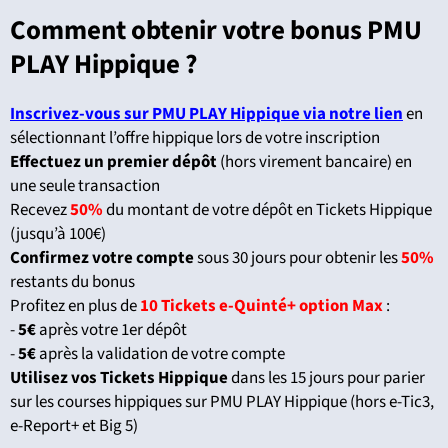
Comment obtenir votre bonus PMU
PLAY Hippique ?
Inscrivez-vous sur PMU PLAY Hippique via notre lien
en
sélectionnant l’offre hippique lors de votre inscription
Effectuez un premier dépôt
(hors virement bancaire) en
une seule transaction
Recevez
50%
du montant de votre dépôt en Tickets Hippique
(jusqu’à 100€)
Confirmez votre compte
sous 30 jours pour obtenir les
50%
restants du bonus
Profitez en plus de
10 Tickets e-Quinté+ option Max
:
-
5€
après votre 1er dépôt
-
5€
après la validation de votre compte
Utilisez vos Tickets Hippique
dans les 15 jours pour parier
sur les courses hippiques sur PMU PLAY Hippique (hors e-Tic3,
e-Report+ et Big 5)