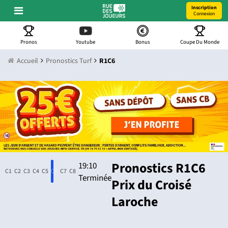
Inscription
Connexion
Pronos
Youtube
Bonus
Coupe Du Monde
Accueil
Pronostics Turf
R1C6
Pronostics R1C6
19:10
C1
C2
C3
C4
C5
C6
C7
C8
Terminée
Prix du Croisé
Laroche