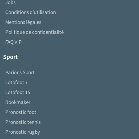
Jobs
Conditions d'utilisation
Mentions légales
Politique de confidentialité
FAQ VIP
Sport
Parions Sport
Lotofoot 7
Lotofoot 15
Bookmaker
Pronostic foot
Pronostic tennis
Pronostic rugby