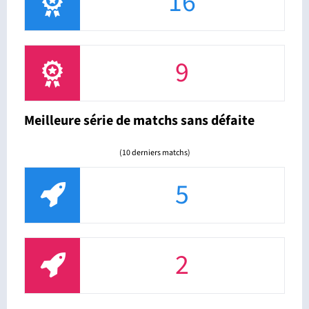
16
9
Meilleure série de matchs sans défaite
(10 derniers matchs)
5
2