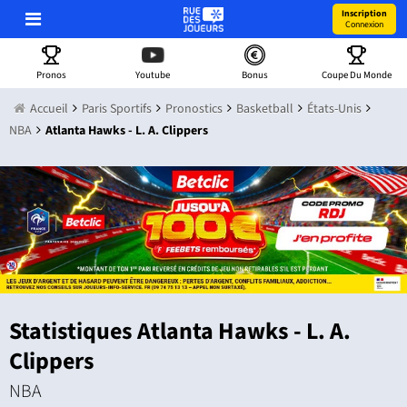
Inscription
Connexion
Pronos
Youtube
Bonus
Coupe Du Monde
Accueil
Paris Sportifs
Pronostics
Basketball
États-Unis
NBA
Atlanta Hawks - L. A. Clippers
Statistiques Atlanta Hawks - L. A.
Clippers
NBA