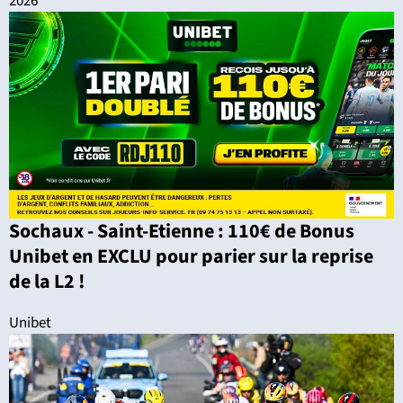
2026
Sochaux - Saint-Etienne : 110€ de Bonus
Unibet en EXCLU pour parier sur la reprise
de la L2 !
Unibet