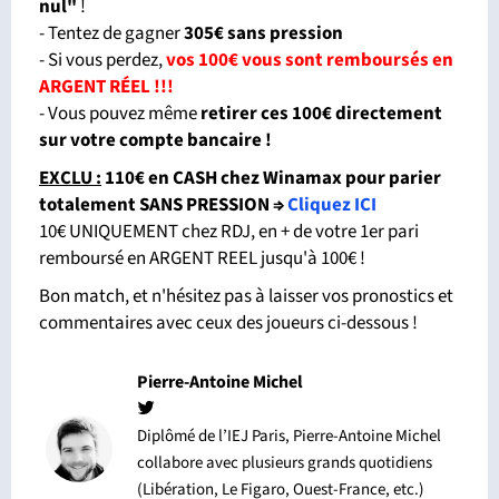
nul"
!
- Tentez de gagner
305€ sans pression
- Si vous perdez,
vos 100€ vous sont remboursés en
ARGENT RÉEL !!!
- Vous pouvez même
retirer ces 100€ directement
sur votre compte bancaire !
EXCLU :
110€ en CASH chez Winamax pour parier
totalement SANS PRESSION
⇒
Cliquez ICI
10€ UNIQUEMENT chez RDJ, en + de votre 1er pari
remboursé en ARGENT REEL jusqu'à 100€ !
Bon match, et n'hésitez pas à laisser vos pronostics et
commentaires avec ceux des joueurs ci-dessous !
Pierre-Antoine Michel
Diplômé de l’IEJ Paris, Pierre-Antoine Michel
collabore avec plusieurs grands quotidiens
(Libération, Le Figaro, Ouest-France, etc.)