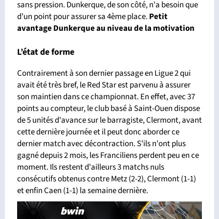
sans pression. Dunkerque, de son côté, n'a besoin que
d'un point pour assurer sa 4ème place.
Petit
avantage Dunkerque
au niveau de la motivation
L’état de forme
Contrairement à son dernier passage en Ligue 2 qui
avait été très bref, le Red Star est parvenu à assurer
son maintien dans ce championnat. En effet, avec 37
points au compteur, le club basé à Saint-Ouen dispose
de 5 unités d'avance sur le barragiste, Clermont, avant
cette dernière journée et il peut donc aborder ce
dernier match avec décontraction. S'ils n'ont plus
gagné depuis 2 mois, les Franciliens perdent peu en ce
moment. Ils restent d'ailleurs 3 matchs nuls
consécutifs obtenus contre Metz (2-2), Clermont (1-1)
et enfin Caen (1-1) la semaine dernière.