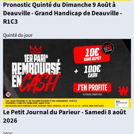
Pronostic Quinté du Dimanche 9 Août à
Deauville - Grand Handicap de Deauville -
R1C3
Quinté du jour
Le Petit Journal du Parieur - Samedi 8 août
2026