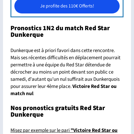
Je profite des 110€ Offerts!
Pronostics 1N2 du match Red Star
Dunkerque
Dunkerque est à priori favori dans cette rencontre.
Mais ses récentes difficultés en déplacement pourrait
permettre à une équipe du Red Star détendue de
décrocher au moins un point devant son public ce
samedi, d'autant qu'un nul suffirait aux Dunkerquois
pour assurer leur 4ème place.
Victoire Red Star ou
match nul
Nos pronostics gratuits Red Star
Dunkerque
Misez par exemple sur le pari
"Victoire Red Star ou