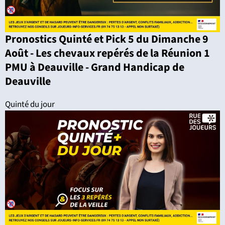
Pronostics Quinté et Pick 5 du Dimanche 9
Août - Les chevaux repérés de la Réunion 1
PMU à Deauville - Grand Handicap de
Deauville
Quinté du jour