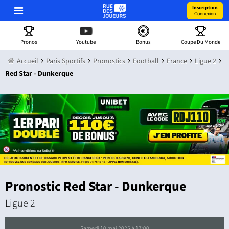
Inscription
Connexion
Pronos
Youtube
Bonus
Coupe Du Monde
Accueil
Paris Sportifs
Pronostics
Football
France
Ligue 2
Red Star - Dunkerque
Pronostic Red Star - Dunkerque
Ligue 2
samedi 10 mai 2025 à 17:00