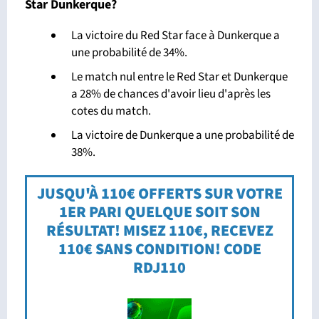
Star Dunkerque?
La victoire du Red Star face à Dunkerque a
une probabilité de 34%.
Le match nul entre le Red Star et Dunkerque
a 28% de chances d'avoir lieu d'après les
cotes du match.
La victoire de Dunkerque a une probabilité de
38%.
JUSQU'À 110€ OFFERTS SUR VOTRE
1ER PARI QUELQUE SOIT SON
RÉSULTAT! MISEZ 110€, RECEVEZ
110€ SANS CONDITION! CODE
RDJ110