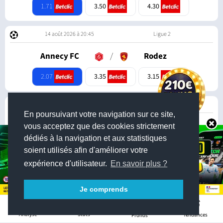
1.71
3.50
4.30
14 août 2026 à 20:45
Ligue 2
Annecy FC
/
Rodez
2.07
3.35
3.15
14 août 2026 à 20:45
Ligue 2
En poursuivant votre navigation sur ce site,
Saint-Étienne
/
Clermont Foot
vous acceptez que des cookies strictement
dédiés à la navigation et aux statistiques
1.52
4.10
5.25
soient utilisés afin d'améliorer votre
expérience d'utilisateur.
En savoir plus ?
14 août 2026 à 20:45
Ligue 2
Je comprends
Nancy
/
Montpellier
7
Stats
Analyse
Tendances
Pronos
2.38
2.65
3.30