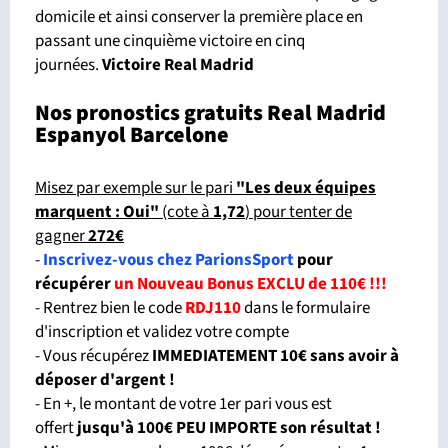
domicile et ainsi conserver la première place en
passant une cinquième victoire en cinq
journées.
Victoire Real Madrid
Nos pronostics gratuits Real Madrid
Espanyol Barcelone
Misez par exemple sur le pari
"Les deux équipes
marquent : Oui"
(cote à
1,72
) pour tenter de
gagner
272€
-
Inscrivez-vous chez ParionsSport
pour
récupérer
un Nouveau Bonus EXCLU de 110€ !!!
- Rentrez bien le code
RDJ110
dans le formulaire
d'inscription et validez votre compte
- Vous récupérez
IMMEDIATEMENT 10€ sans avoir à
déposer d'argent !
- En +, le montant de votre 1er pari vous est
offert
jusqu'à 100€ PEU IMPORTE son résultat !