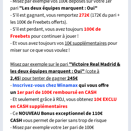
- Misez par exemple vos 100€ déposés sur votre 1er
pari
"Les deux équipes marquent : Oui"
- S'il est gagnant, vous remportez
272€
(172€ du pari +
les 100€ de Freebets offerts).
- S'il est perdant, vous avez toujours
100€ de
Freebets
pour continuer à jouer !
- Et vous avez toujours vos
10€ supplémentaires
pour
miser sur ce que vous voulez !
Misez par exemple sur le pari
"Victoire Real Madrid &
les deux équipes marquent : Oui"
(cote à
2,45
) pour tenter de gagner
245€
-
Inscrivez-vous chez Winamax
qui vous offre
un
1er pari de 100€ remboursé en CASH
- Et seulement grâce à RDJ, vous obtenez
10€ EXCLU
en CASH supplémentaires
- Ce
NOUVEAU Bonus exceptionnel de 110€
CASH
vous permet de parier sans trop de risque
- Misez par exemple votre 1er pari de 100€