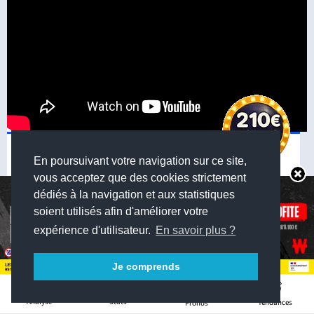
Pronostic de
Pronostic des
En poursuivant votre navigation sur ce site,
nos experts
bookmakers
vous acceptez que des cookies strictement
Le Real Madrid inflige
dédiés à la navigation et aux statistiques
une première défaite
à l'Espanyol ?
soient utilisés afin d'améliorer votre
1
N
2
expérience d'utilisateur.
En savoir plus ?
1
N
2
Je comprends
Autres pronostics
11
Stats
Analyse
Tendances
Pronos