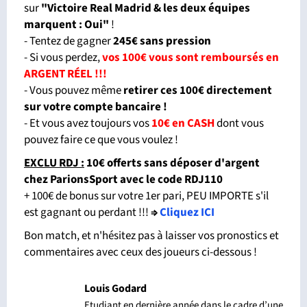
sur
"Victoire Real Madrid & les deux équipes
marquent : Oui"
!
- Tentez de gagner
245€ sans pression
- Si vous perdez,
vos 100€ vous sont remboursés en
ARGENT RÉEL !!!
- Vous pouvez même
retirer ces 100€ directement
sur votre compte bancaire !
- Et vous avez toujours vos
10€ en CASH
dont vous
pouvez faire ce que vous voulez !
EXCLU RDJ :
10€ offerts sans déposer d'argent
chez ParionsSport avec le code RDJ110
+ 100€ de bonus sur votre 1er pari, PEU IMPORTE s'il
est gagnant ou perdant !!!
⇒
Cliquez ICI
Bon match, et n'hésitez pas à laisser vos pronostics et
commentaires avec ceux des joueurs ci-dessous !
Louis Godard
Etudiant en dernière année dans le cadre d’une