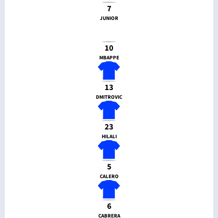
7
JUNIOR
10
MBAPPE
13
DMITROVIC
23
HILALI
5
CALERO
6
CABRERA