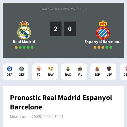
samedi 20 septembre 2025 à 16:15
2
0
:
Real Madrid
Espanyol Barcelone
DEP
GET
FC
RAY
RAC
VIL
ESP
LEV
C
Pronostic Real Madrid Espanyol
Barcelone
Mise à jour :
20/09/2025 à 10:21