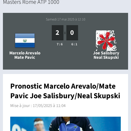
Masters Rome ATP 1000
samedi 17 mai 2025 à 12:10
2
0
:
7 : 6
6 : 1
Marcelo Arevalo
Joe Salisbury
Mate Pavic
Neal Skupski
Pronostic Marcelo Arevalo/Mate
Pavic Joe Salisbury/Neal Skupski
Mise à jour :
17/05/2025 à 11:04