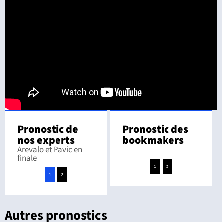
Pronostic de
Pronostic des
nos experts
bookmakers
Arevalo et Pavic en
finale
1
2
1
2
Autres pronostics