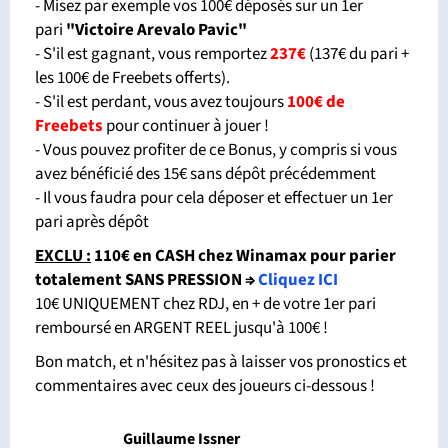
- Misez par exemple vos 100€ déposés sur un 1er
pari
"Victoire Arevalo Pavic"
- S'il est gagnant, vous remportez
237€
(137€ du pari +
les 100€ de Freebets offerts).
- S'il est perdant, vous avez toujours
100€ de
Freebets
pour continuer à jouer !
- Vous pouvez profiter de ce Bonus, y compris si vous
avez bénéficié des 15€ sans dépôt précédemment
- Il vous faudra pour cela déposer et effectuer un 1er
pari après dépôt
EXCLU :
110€ en CASH chez Winamax pour parier
totalement SANS PRESSION
⇒
Cliquez ICI
10€ UNIQUEMENT chez RDJ, en + de votre 1er pari
remboursé en ARGENT REEL jusqu'à 100€ !
Bon match, et n'hésitez pas à laisser vos pronostics et
commentaires avec ceux des joueurs ci-dessous !
Guillaume Issner