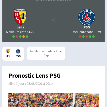
vs
Lens
PSG
Meilleure cote : 4.20
Meilleure cote : 1.79
Tous les matchs de la Super
Cup
LEN
PSG
Pronostic Lens PSG
Mise à jour :
03/08/2026 à 09:14