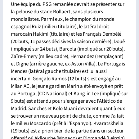
Une équipe du PSG remaniée devrait se présenter sur
la pelouse du stade Bollaert, sans plusieurs
mondialistes. Parmi eux, le champion du monde
espagnol Ruiz (milieu titulaire), le latéral droit
marocain Hakimi (titulaire) et les Français Dembélé
(20 buts, 11 passes décisives la saison dernière), Doué
(impliqué sur 24 buts), Barcola (impliqué sur 20 buts),
Zaïre-Emery (milieu cadre), Hernandez (remplaçant)
et Digne (arrière gauche, ex-Aston Villa). Le Portugais
Mendes (latéral gauche titulaire) est lui aussi
incertain. Gonçalo Ramos (12 buts) s'est engagé au
Milan AC, le jeune gardien Marin a été envoyé en prêt
au Portugal (CD Nacional) et Kang-in Lee (impliqué sur
9 buts) est attendu pour s'engager avec l'Atlético de
Madrid. Sanches et Kolo Muani devraient quant à eux
se trouver un nouveau point de chute, comme l'a fait
le milieu Moscardo (prêt à l'Espanyol). Kvaratskhelia
(19 buts) est a priori bien de la partie dans un secteur
offensif où Akliouche (Monaco) et Diomandé (Leipzig)