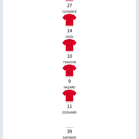
27
CUISANCE
14
UDOL
10
THAUVIN
9
HAZARD
11
EDOUARD
39
SAFONOV