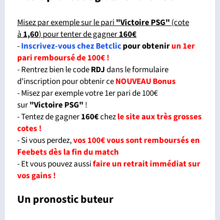
Misez par exemple sur le pari
"Victoire PSG"
(cote
à
1,60
) pour tenter de gagner
160€
-
Inscrivez-vous chez Betclic
pour obtenir
un 1er
pari remboursé de 100€ !
- Rentrez bien le code
RDJ
dans le formulaire
d'inscription pour obtenir ce
NOUVEAU Bonus
- Misez par exemple votre 1er pari de 100€
sur
"Victoire PSG
"
!
- Tentez de gagner
160€
chez
le site aux très grosses
cotes !
- Si vous perdez,
vos 100€ vous sont remboursés en
Feebets dès la fin du match
- Et vous pouvez aussi
faire un retrait immédiat sur
vos gains !
Un pronostic buteur