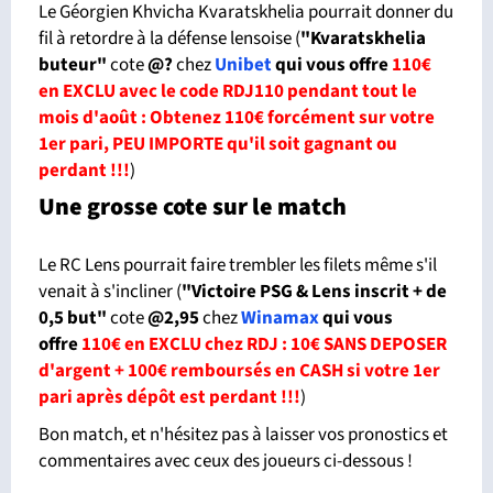
Le Géorgien Khvicha Kvaratskhelia pourrait donner du
fil à retordre à la défense lensoise (
"Kvaratskhelia
buteur"
cote
@?
chez
Unibet
qui vous offre
110€
en EXCLU avec le code RDJ110 pendant tout le
mois d'août : Obtenez 110€ forcément sur votre
1er pari, PEU IMPORTE qu'il soit gagnant ou
perdant !!!
)
Une grosse cote sur le match
Le RC Lens pourrait faire trembler les filets même s'il
venait à s'incliner (
"Victoire PSG & Lens inscrit + de
0,5 but"
cote
@2,95
chez
Winamax
qui vous
offre
110€ en EXCLU chez RDJ : 10€ SANS DEPOSER
d'argent + 100€ remboursés en CASH si votre 1er
pari après dépôt est perdant !!!
)
Bon match, et n'hésitez pas à laisser vos pronostics et
commentaires avec ceux des joueurs ci-dessous !