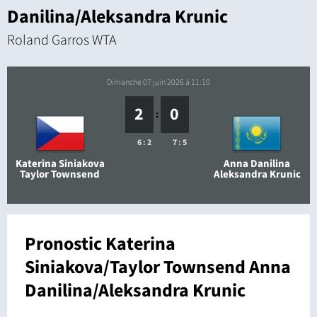
Danilina/Aleksandra Krunic
Roland Garros WTA
dimanche 07 juin 2026 à 11:10
2
0
:
6 : 2
7 : 5
Katerina Siniakova
Anna Danilina
Taylor Townsend
Aleksandra Krunic
Pronostic Katerina
Siniakova/Taylor Townsend Anna
Danilina/Aleksandra Krunic