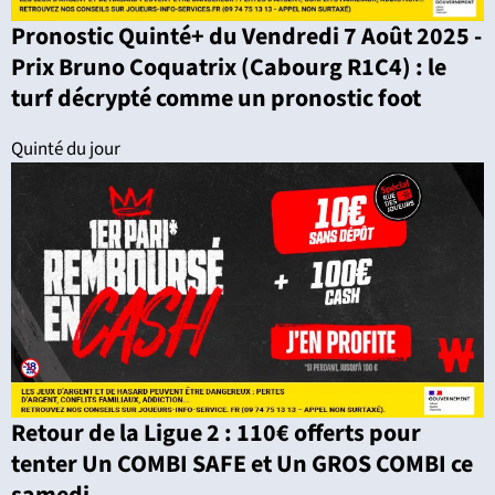
Pronostic Quinté+ du Vendredi 7 Août 2025 -
Prix Bruno Coquatrix (Cabourg R1C4) : le
turf décrypté comme un pronostic foot
Quinté du jour
Retour de la Ligue 2 : 110€ offerts pour
tenter Un COMBI SAFE et Un GROS COMBI ce
samedi