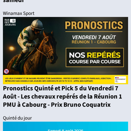
Winamax Sport
Pronostics Quinté et Pick 5 du Vendredi 7
Août - Les chevaux repérés de la Réunion 1
PMU à Cabourg - Prix Bruno Coquatrix
Quinté du jour