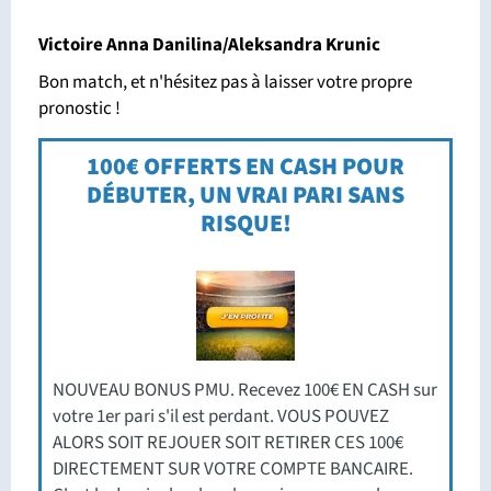
Victoire Anna Danilina/Aleksandra Krunic
Bon match, et n'hésitez pas à laisser votre propre
pronostic !
100€ OFFERTS EN CASH POUR
DÉBUTER, UN VRAI PARI SANS
RISQUE!
NOUVEAU BONUS PMU. Recevez 100€ EN CASH sur
votre 1er pari s'il est perdant. VOUS POUVEZ
ALORS SOIT REJOUER SOIT RETIRER CES 100€
DIRECTEMENT SUR VOTRE COMPTE BANCAIRE.