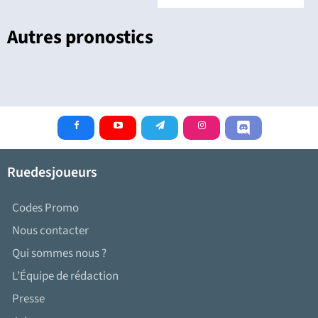
Autres pronostics
Ruedesjoueurs
Codes Promo
Nous contacter
Qui sommes nous ?
L’Équipe de rédaction
Presse