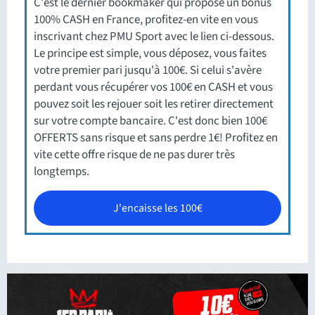
C'est le dernier bookmaker qui propose un bonus
100% CASH en France, profitez-en vite en vous
inscrivant chez PMU Sport avec le lien ci-dessous.
Le principe est simple, vous déposez, vous faites
votre premier pari jusqu'à 100€. Si celui s'avère
perdant vous récupérer vos 100€ en CASH et vous
pouvez soit les rejouer soit les retirer directement
sur votre compte bancaire. C'est donc bien 100€
OFFERTS sans risque et sans perdre 1€! Profitez en
vite cette offre risque de ne pas durer très
longtemps.
J'encaisse les 100€