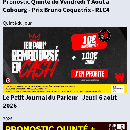
Pronostic Quinté du Vendredi 7 Août à
Cabourg - Prix Bruno Coquatrix - R1C4
Quinté du jour
Le Petit Journal du Parieur - Jeudi 6 août
2026
2026