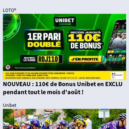
LOTO®
NOUVEAU : 110€ de Bonus Unibet en EXCLU
pendant tout le mois d'août !
Unibet