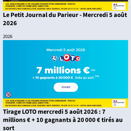
Le Petit Journal du Parieur - Mercredi 5 août
2026
2026
Tirage LOTO mercredi 5 août 2026 : 7
millions € + 10 gagnants à 20 000 € tirés au
sort