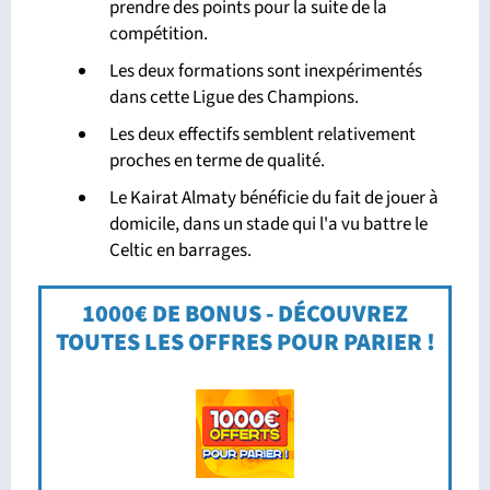
prendre des points pour la suite de la
compétition.
Les deux formations sont inexpérimentés
dans cette Ligue des Champions.
Les deux effectifs semblent relativement
proches en terme de qualité.
Le Kairat Almaty bénéficie du fait de jouer à
domicile, dans un stade qui l'a vu battre le
Celtic en barrages.
1000€ DE BONUS - DÉCOUVREZ
TOUTES LES OFFRES POUR PARIER !