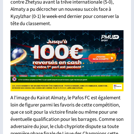
contre Zhetysu avant la trêve internationale (5-0),
Almaty a pu décrocher un nouveau succès face à
Kyzylzhar (0-1) le week-end dernier pour conserver la
tête du classement.
A l'image du Kairat Almaty, le Pafos FC est également
loin de figurer parmi les favoris de cette compétition,
que ce soit pour la victoire finale ou même pour une
éventuelle qualification pour les barrages. Comme son
adversaire du jour, le club chypriote dispute sa toute
première phase finale de Ligue des Champions cette