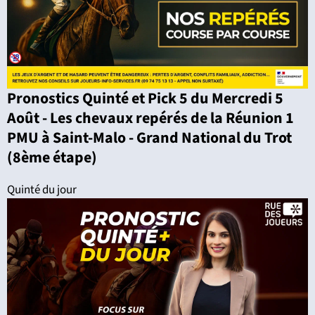
Pronostics Quinté et Pick 5 du Mercredi 5
Août - Les chevaux repérés de la Réunion 1
PMU à Saint-Malo - Grand National du Trot
(8ème étape)
Quinté du jour