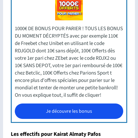
1000€ DE BONUS POUR PARIER ! TOUS LES BONUS
DU MOMENT DÉCRYPTÉS avec par exemple 110€
de Freebet chez Unibet en utilisant le code
RDJGOLD dont 10€ sans dépôt, 100€ Offerts dès
votre 1er pari chez ZEbet avec le code RDJX2 ou
10€ SANS DEPOT, votre 1er pari remboursé de 100€
chez Betclic, 100€ Offerts chez Parions Sport t
encore plus d'offres spéciales pour parier sur le
mondial et tenter de monter une petite bankroll!
On vous explique tout, il suffit de cliquer!
Je découvre les bonus
Les effectifs pour Kairat Almaty Pafos