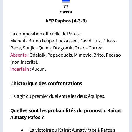
77
CORREIA
AEP Paphos (4-3-3)
La composition officielle de Pafos
:
Michail - Bruno Felipe, Luckassen, David Luiz, Pileas -
Pepe, Sunjic - Quina, Dragomir, Orsic - Correa.
Absents :
Odefalk, Papadoudis, Mimovic, Brito, Pedrao
(non inscrits).
Incertain :
Aucun.
L'historique des confrontations
Il s'agit du premier duel entre les deux équipes.
Quelles sont les probabilités du pronostic Kairat
Almaty Pafos ?
La victoire du Kairat Almaty face à Pafos a