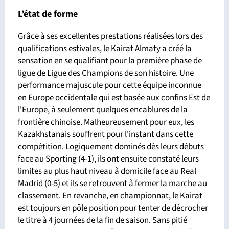
L’état de forme
Grâce à ses excellentes prestations réalisées lors des
qualifications estivales, le Kairat Almaty a créé la
sensation en se qualifiant pour la première phase de
ligue de Ligue des Champions de son histoire. Une
performance majuscule pour cette équipe inconnue
en Europe occidentale qui est basée aux confins Est de
l'Europe, à seulement quelques encablures de la
frontière chinoise. Malheureusement pour eux, les
Kazakhstanais souffrent pour l'instant dans cette
compétition. Logiquement dominés dès leurs débuts
face au Sporting (4-1), ils ont ensuite constaté leurs
limites au plus haut niveau à domicile face au Real
Madrid (0-5) et ils se retrouvent à fermer la marche au
classement. En revanche, en championnat, le Kairat
est toujours en pôle position pour tenter de décrocher
le titre à 4 journées de la fin de saison. Sans pitié