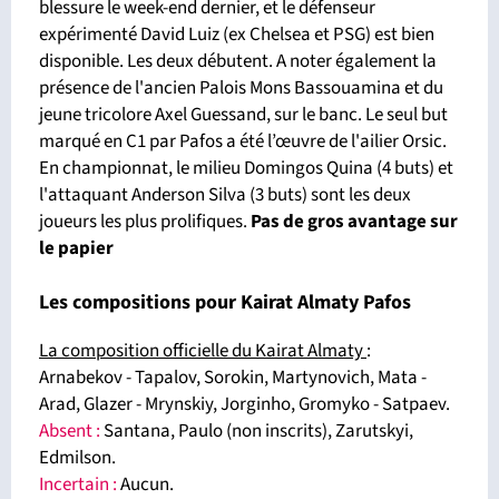
blessure le week-end dernier, et le défenseur
expérimenté David Luiz (ex Chelsea et PSG) est bien
disponible. Les deux débutent. A noter également la
présence de l'ancien Palois Mons Bassouamina et du
jeune tricolore Axel Guessand, sur le banc. Le seul but
marqué en C1 par Pafos a été l’œuvre de l'ailier Orsic.
En championnat, le milieu Domingos Quina (4 buts) et
l'attaquant Anderson Silva (3 buts) sont les deux
joueurs les plus prolifiques.
Pas de gros avantage sur
le papier
Les compositions pour Kairat Almaty Pafos
La composition officielle du Kairat Almaty
:
Arnabekov - Tapalov, Sorokin, Martynovich, Mata -
Arad, Glazer - Mrynskiy, Jorginho, Gromyko - Satpaev.
Absent
:
Santana, Paulo (non inscrits), Zarutskyi,
Edmilson.
Incertain :
Aucun.