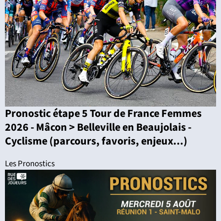
Pronostic étape 5 Tour de France Femmes
2026 - Mâcon > Belleville en Beaujolais -
Cyclisme (parcours, favoris, enjeux...)
Les Pronostics