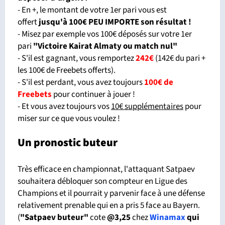
- En +, le montant de votre 1er pari vous est
offert
jusqu'à 100€ PEU IMPORTE son résultat !
- Misez par exemple vos 100€ déposés sur votre 1er
pari
"Victoire Kairat Almaty ou match nul"
- S'il est gagnant, vous remportez
242€
(142€ du pari +
les 100€ de Freebets offerts).
- S'il est perdant, vous avez toujours
100€ de
Freebets
pour continuer à jouer !
- Et vous avez toujours vos
10€ supplémentaires
pour
miser sur ce que vous voulez !
Un pronostic buteur
Très efficace en championnat, l'attaquant Satpaev
souhaitera débloquer son compteur en Ligue des
Champions et il pourrait y parvenir face à une défense
relativement prenable qui en a pris 5 face au Bayern.
(
"Satpaev buteur"
cote
@3,25
chez
Winamax
qui