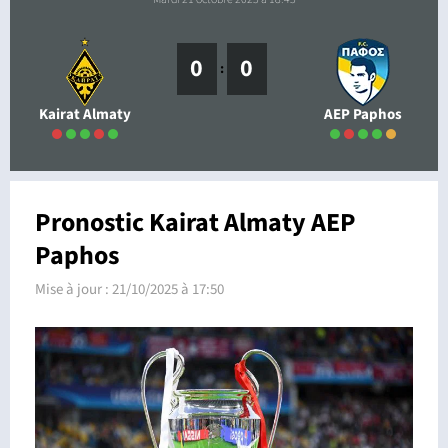
0
0
:
Kairat Almaty
AEP Paphos
Pronostic Kairat Almaty AEP
Paphos
Mise à jour :
21/10/2025 à 17:50