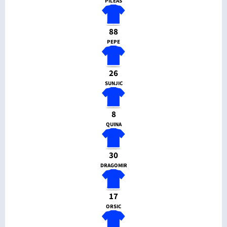
PILEAS
88
PEPE
26
SUNJIC
8
QUINA
30
DRAGOMIR
17
ORSIC