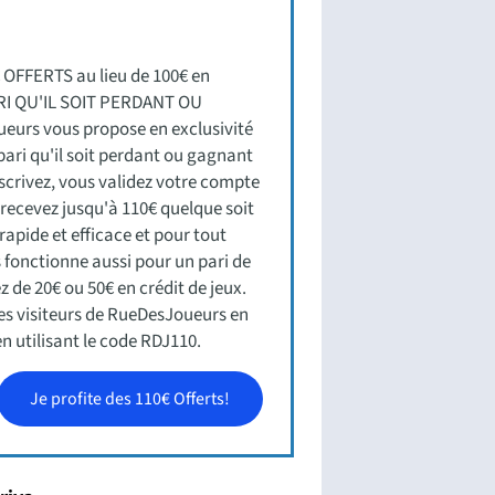
FFERTS au lieu de 100€ en
ARI QU'IL SOIT PERDANT OU
urs vous propose en exclusivité
pari qu'il soit perdant ou gagnant
scrivez, vous validez votre compte
 recevez jusqu'à 110€ quelque soit
, rapide et efficace et pour tout
 fonctionne aussi pour un pari de
z de 20€ ou 50€ en crédit de jeux.
 les visiteurs de RueDesJoueurs en
 en utilisant le code RDJ110.
Je profite des 110€ Offerts!