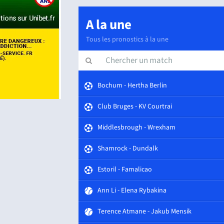
A la une
Tous les pronostics à la une
Bochum - Hertha Berlin
Club Bruges - KV Courtrai
Middlesbrough - Wrexham
Shamrock - Dundalk
Estoril - Famalicao
Ann Li - Elena Rybakina
Terence Atmane - Jakub Mensik