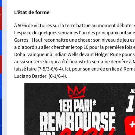
L’état de forme
,
À 50% de victoires sur la terre battue au moment débuter 
l'espace de quelques semaines l'un des principaux outsider
Garros. Il faut reconnaitre une chose : son niveau de jeu 
a d'abord su aller chercher le top 10 pour la première fois en
Doha, vainqueur à Indian Wells devant Holger Rune pour s
aussi sur terre lui qui a été finaliste la semaine dernière 
laissé faire (7-5/3-6/6-4). Ici, pour son entrée en lice à Ro
Luciano Darderi (6-1/6-4).