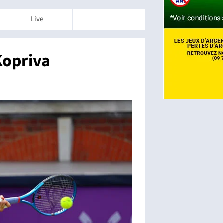
Live
Kopriva