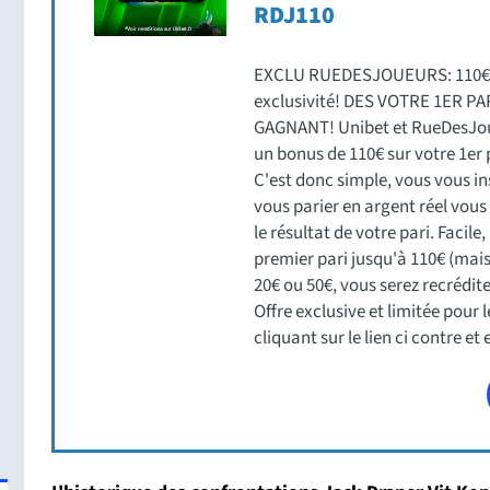
RDJ110
EXCLU RUEDESJOUEURS: 110€ O
exclusivité! DES VOTRE 1ER P
GAGNANT! Unibet et RueDesJoue
un bonus de 110€ sur votre 1er 
C'est donc simple, vous vous in
vous parier en argent réel vous
le résultat de votre pari. Facile
premier pari jusqu'à 110€ (mais
20€ ou 50€, vous serez recrédite
Offre exclusive et limitée pour
cliquant sur le lien ci contre et