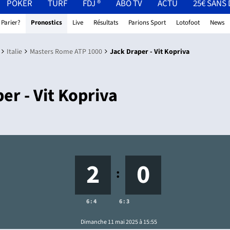
POKER
TURF
FDJ ®
ABO TV
ACTU
25€ SANS
Parier?
Pronostics
Live
Résultats
Parions Sport
Lotofoot
News
Italie
Masters Rome ATP 1000
Jack Draper - Vit Kopriva
er - Vit Kopriva
2
0
:
6 : 4
6 : 3
dimanche 11 mai 2025 à 15:55