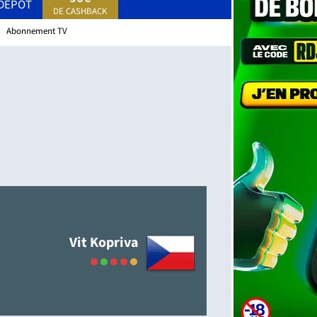
 DÉPÔT
DE CASHBACK
Abonnement TV
Vit Kopriva