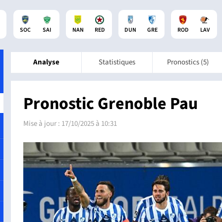
N
SOC
SAI
NAN
RED
DUN
GRE
ROD
LAV
Analyse
Statistiques
Pronostics (
5
)
Pronostic Grenoble Pau
Mise à jour :
17/10/2025 à 10:31