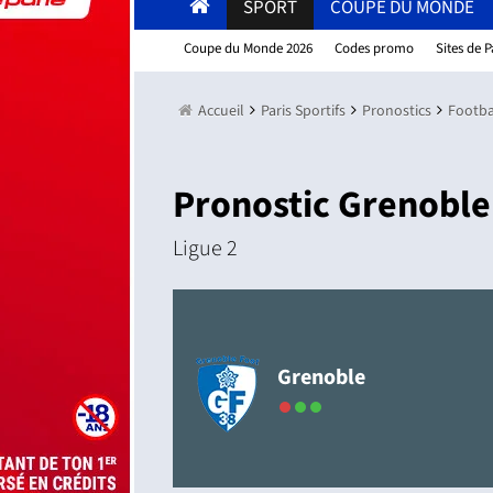
SPORT
COUPE DU MONDE
Coupe du Monde 2026
Codes promo
Sites de P
Accueil
Paris Sportifs
Pronostics
Footba
Pronostic Grenoble
Ligue 2
Grenoble