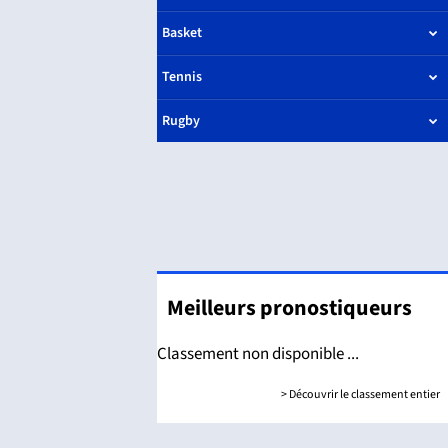
Basket
Tennis
Rugby
Meilleurs pronostiqueurs
Classement non disponible ...
> Découvrir le classement entier