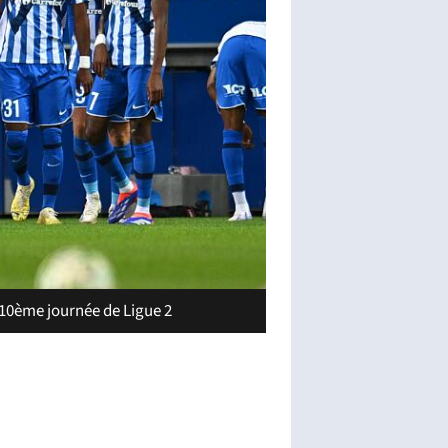
a 10ème journée de Ligue 2