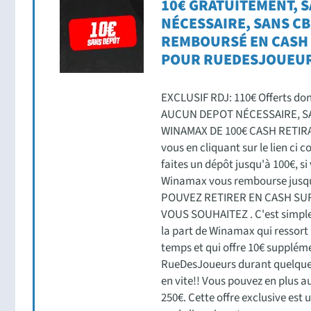
10€ GRATUITEMENT, 
NÉCESSAIRE, SANS CB 
REMBOURSÉ EN CASH 
POUR RUEDESJOUEU
EXCLUSIF RDJ: 110€ Offerts d
AUCUN DEPOT NÉCESSAIRE, S
WINAMAX DE 100€ CASH RETIRABL
vous en cliquant sur le lien ci c
faites un dépôt jusqu'à 100€, si
Winamax vous rembourse jusq
POUVEZ RETIRER EN CASH SU
VOUS SOUHAITEZ . C'est simple r
la part de Winamax qui ressort
temps et qui offre 10€ suppléme
RueDesJoueurs durant quelque
en vite!! Vous pouvez en plus a
250€. Cette offre exclusive est