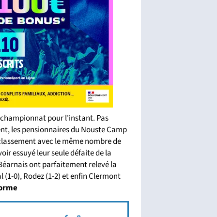
e championnat pour l'instant. Pas
ment, les pensionnaires du Nouste Camp
u classement avec le même nombre de
oir essuyé leur seule défaite de la
 Béarnais ont parfaitement relevé la
l (1-0), Rodez (1-2) et enfin Clermont
forme