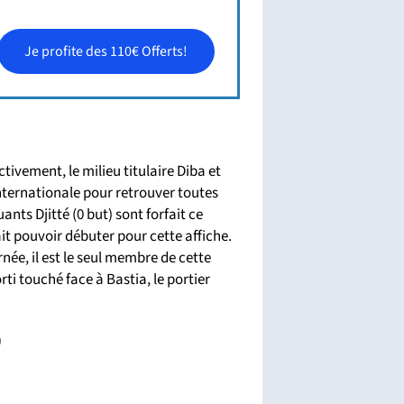
Je profite des 110€ Offerts!
tivement, le milieu titulaire Diba et
nternationale pour retrouver toutes
nts Djitté (0 but) sont forfait ce
ait pouvoir débuter pour cette affiche.
rnée, il est le seul membre de cette
ti touché face à Bastia, le portier
)