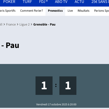
POKER
TURF
FDJ ®
ABO TV
ACTU
25€ SANS
aris Sportifs
Comment Parier?
Pronostics
Live
Résultats
Parions Sp
ll
France
Ligue 2
Grenoble - Pau
 - Pau
1
1
:
vendredi 17 octobre 2025 à 20:00