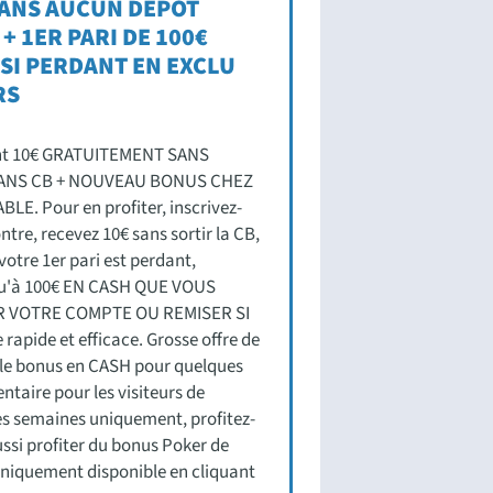
SANS AUCUN DÉPÔT
+ 1ER PARI DE 100€
SI PERDANT EN EXCLU
RS
ont 10€ GRATUITEMENT SANS
ANS CB + NOUVEAU BONUS CHEZ
E. Pour en profiter, inscrivez-
ontre, recevez 10€ sans sortir la CB,
 votre 1er pari est perdant,
u'à 100€ EN CASH QUE VOUS
R VOTRE COMPTE OU REMISER SI
apide et efficace. Grosse offre de
 le bonus en CASH pour quelques
ntaire pour les visiteurs de
s semaines uniquement, profitez-
ussi profiter du bonus Poker de
 uniquement disponible en cliquant