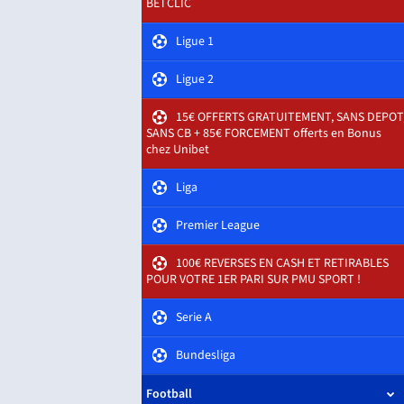
BETCLIC
Ligue 1
Ligue 2
15€ OFFERTS GRATUITEMENT, SANS DEPOT
SANS CB + 85€ FORCEMENT offerts en Bonus
chez Unibet
Liga
Premier League
100€ REVERSES EN CASH ET RETIRABLES
POUR VOTRE 1ER PARI SUR PMU SPORT !
Serie A
Bundesliga
Football