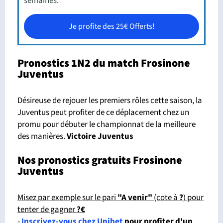
semaines.
Je profite des 25€ Offerts!
Pronostics 1N2 du match Frosinone
Juventus
Désireuse de rejouer les premiers rôles cette saison, la
Juventus peut profiter de ce déplacement chez un
promu pour débuter le championnat de la meilleure
des manières.
Victoire Juventus
Nos pronostics gratuits Frosinone
Juventus
Misez par exemple sur le pari
"A venir"
(cote à
?
)
pour
tenter de gagner
?€
-
Inscrivez-vous chez Unibet
pour profiter d'un