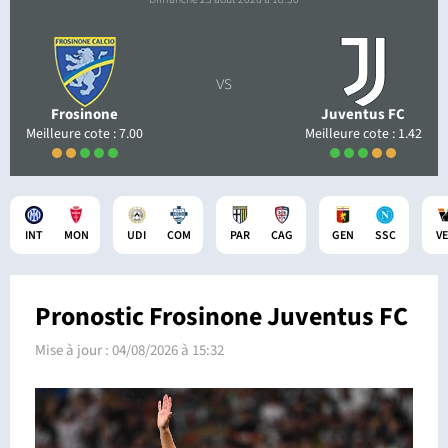
vs
Frosinone
Juventus FC
Meilleure cote : 7.00
Meilleure cote : 1.42
INT
MON
UDI
COM
PAR
CAG
GEN
SSC
V
Pronostic Frosinone Juventus FC
Mise à jour :
04/08/2026 à 15:32