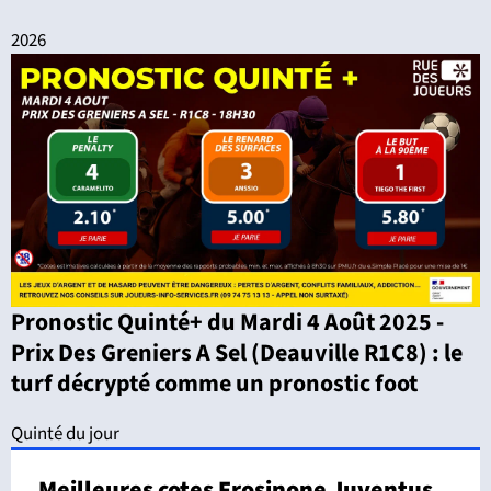
2026
Pronostic Quinté+ du Mardi 4 Août 2025 -
Prix Des Greniers A Sel (Deauville R1C8) : le
turf décrypté comme un pronostic foot
Quinté du jour
Meilleures cotes Frosinone Juventus