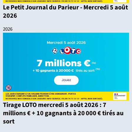
Le Petit Journal du Parieur - Mercredi 5 août
2026
2026
Tirage LOTO mercredi 5 août 2026 : 7
millions € + 10 gagnants à 20 000 € tirés au
sort