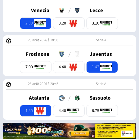
Venezia
/
Lecce
2.30
3.20
3.10
23 août 2026 à 18:30
Serie A
Frosinone
/
Juventus
1.42
7.00
4.40
23 août 2026 à 20:45
Serie A
Atalanta
/
Sassuolo
1.50
4.40
6.75