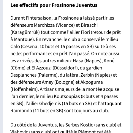
Les effectifs pour Frosinone Juventus
Durant l'intersaison, la Frosinone a laissé partir les
défenseurs Marchizza (Vicence) et Biraschi
(Karagümrük) tout comme l'ailier Fiori (retour de prêt
à Mantoue). En revanche, le club a conservé le milieu
Calo (Cesena, 10 buts et 15 passes en SB) suite à ses
belles performances en prêt l'an passé. On note aussi
les arrivées des autres milieux Hasa (Naples), Koné
(Côme) et El Azzouzi (Düsseldorf), du gardien
Desplanches (Palerme), du latéral Zerbin (Naples) et
des défenseurs Amey (Bologne) et Akpoguma
(Hoffenheim). Artisans majeurs de la montée acquise
l'an dernier, le milieu Koutsoupias (8 buts et 4 passes
en SB), l'ailier Ghedjemis (15 buts en SB) et l'attaquant
Raimondo (11 buts en SB) sont toujours au club.
Du côté de la Juventus, les Serbes Kostic (sans club) et
Vlahovic (sans club) ont quitté le Piémont cet été.