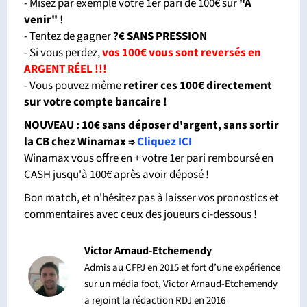
- Misez par exemple votre 1er pari de 100€ sur
"A
venir"
!
- Tentez de gagner
?€ SANS PRESSION
- Si vous perdez,
vos 100€ vous sont reversés en
ARGENT RÉEL !!!
- Vous pouvez même
retirer ces 100€ directement
sur votre compte bancaire !
NOUVEAU :
10€ sans déposer d'argent, sans sortir
la CB chez Winamax
⇒
Cliquez ICI
Winamax vous offre en + votre 1er pari remboursé en
CASH jusqu'à 100€ après avoir déposé !
Bon match, et n'hésitez pas à laisser vos pronostics et
commentaires avec ceux des joueurs ci-dessous !
Victor Arnaud-Etchemendy
Admis au CFPJ en 2015 et fort d’une expérience
sur un média foot, Victor Arnaud-Etchemendy
a rejoint la rédaction RDJ en 2016