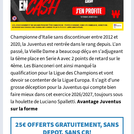
Championne d'Italie sans discontinuer entre 2012 et
2020, la Juventus est rentrée dans le rang depuis. L'an
passé, la Vieille Dame a beaucoup déçu en s'adjugeant
la 6ème place en Serie A avec 2 points de retard sur le
4ème. Les Bianconeri ont ainsi manqué la
qualification pour la Ligue des Champions et vont
devoir se contenter de la Ligue Europa. Il s'agit d'une
grosse déception pour la Juventus qui compte bien
faire mieux dans cet exercice 2026/2027, toujours sous
la houlette de Luciano Spalletti.
Avantage Juventus
sur la forme
25€ OFFERTS GRATUITEMENT, SANS
DEPOT, SANS CB!