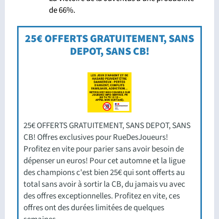
de 66%.
25€ OFFERTS GRATUITEMENT, SANS
DEPOT, SANS CB!
25€ OFFERTS GRATUITEMENT, SANS DEPOT, SANS
CB! Offres exclusives pour RueDesJoueurs!
Profitez en vite pour parier sans avoir besoin de
dépenser un euros! Pour cet automne et la ligue
des champions c'est bien 25€ qui sont offerts au
total sans avoir à sortir la CB, du jamais vu avec
des offres exceptionnelles. Profitez en vite, ces
offres ont des durées limitées de quelques