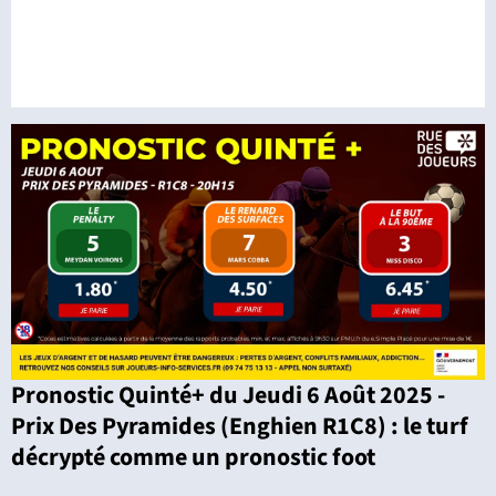
Pronostic Quinté+ du Jeudi 6 Août 2025 -
Prix Des Pyramides (Enghien R1C8) : le turf
décrypté comme un pronostic foot