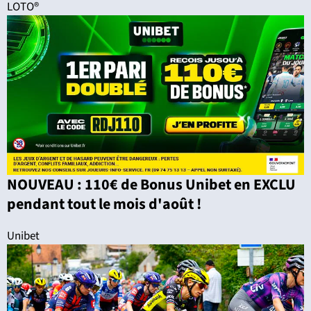
LOTO®
NOUVEAU : 110€ de Bonus Unibet en EXCLU
pendant tout le mois d'août !
Unibet