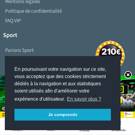
Mentions légales
Politique de confidentialité
FAQ VIP
Sport
Parions Sport
Lotofoot 7
Lotofoot 15
En poursuivant votre navigation sur ce site,
vous acceptez que des cookies strictement
Bookmaker
dédiés à la navigation et aux statistiques
Pronostic foot
soient utilisés afin d'améliorer votre
Pronostic tennis
expérience d'utilisateur.
En savoir plus ?
Pronostic rugby
Je comprends
Pronostic basket
0
Pronostic Coupe du Monde
Stats
Analyse
Tendances
Pronos