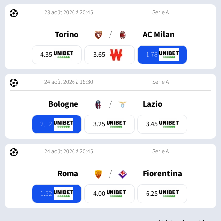
23 août 2026 à 20:45
Serie A
Torino
/
AC Milan
1.78
4.35
3.65
24 août 2026 à 18:30
Serie A
Bologne
/
Lazio
2.12
3.25
3.45
24 août 2026 à 20:45
Serie A
Roma
/
Fiorentina
1.52
4.00
6.25