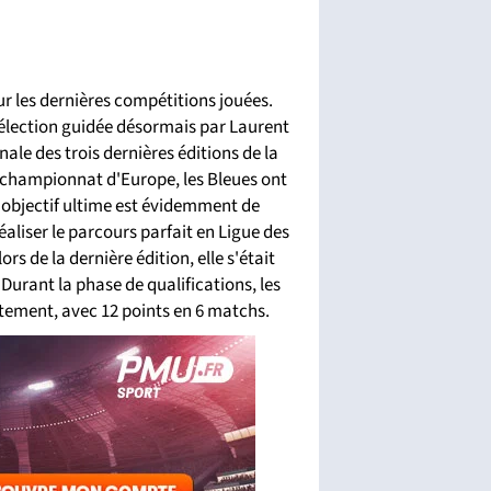
ur les dernières compétitions jouées.
e sélection guidée désormais par Laurent
nale des trois dernières éditions de la
n championnat d'Europe, les Bleues ont
L'objectif ultime est évidemment de
réaliser le parcours parfait en Ligue des
rs de la dernière édition, elle s'était
 Durant la phase de qualifications, les
stement, avec 12 points en 6 matchs.