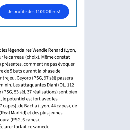
Je profite des 110€ Offerts!
 les légendaires Wendie Renard (Lyon,
ur le carreau (choix). Même constat
ses présentes, comment ne pas évoquer
re de 5 buts durant la phase de
entrejeu, Geyoro (PSG, 97 sél) passera
minin. Les attaquantes Diani (OL, 112
o (PSG, 53 sél, 37 réalisations) sont bien
le potentiel est fort avec les
 capes), de Bacha (Lyon, 44 capes), de
(Real Madrid) et des plus jeunes
moura (PSG, 6 capes).
clarer forfait ce samedi.