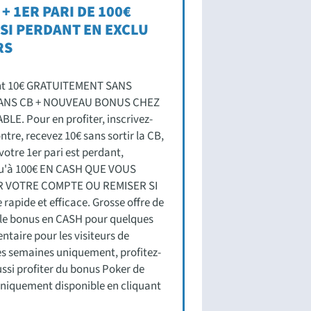
+ 1ER PARI DE 100€
SI PERDANT EN EXCLU
RS
ont 10€ GRATUITEMENT SANS
ANS CB + NOUVEAU BONUS CHEZ
E. Pour en profiter, inscrivez-
ontre, recevez 10€ sans sortir la CB,
 votre 1er pari est perdant,
u'à 100€ EN CASH QUE VOUS
R VOTRE COMPTE OU REMISER SI
apide et efficace. Grosse offre de
 le bonus en CASH pour quelques
ntaire pour les visiteurs de
s semaines uniquement, profitez-
ussi profiter du bonus Poker de
 uniquement disponible en cliquant