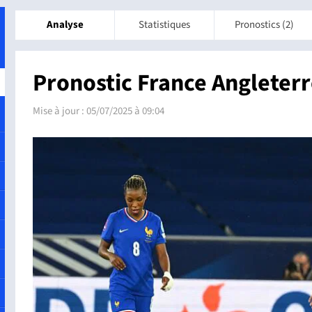
Analyse
Statistiques
Pronostics (
2
)
Pronostic France Angleter
Mise à jour :
05/07/2025 à 09:04