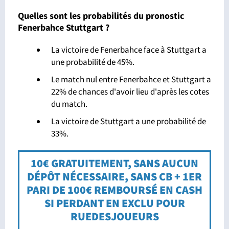
Quelles sont les probabilités du pronostic
Fenerbahce Stuttgart ?
La victoire de Fenerbahce face à Stuttgart a
une probabilité de 45%.
Le match nul entre Fenerbahce et Stuttgart a
22% de chances d'avoir lieu d'après les cotes
du match.
La victoire de Stuttgart a une probabilité de
33%.
10€ GRATUITEMENT, SANS AUCUN
DÉPÔT NÉCESSAIRE, SANS CB + 1ER
PARI DE 100€ REMBOURSÉ EN CASH
SI PERDANT EN EXCLU POUR
RUEDESJOUEURS