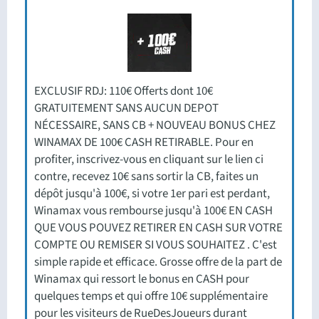
EXCLUSIF RDJ: 110€ Offerts dont 10€
GRATUITEMENT SANS AUCUN DEPOT
NÉCESSAIRE, SANS CB + NOUVEAU BONUS CHEZ
WINAMAX DE 100€ CASH RETIRABLE. Pour en
profiter, inscrivez-vous en cliquant sur le lien ci
contre, recevez 10€ sans sortir la CB, faites un
dépôt jusqu'à 100€, si votre 1er pari est perdant,
Winamax vous rembourse jusqu'à 100€ EN CASH
QUE VOUS POUVEZ RETIRER EN CASH SUR VOTRE
COMPTE OU REMISER SI VOUS SOUHAITEZ . C'est
simple rapide et efficace. Grosse offre de la part de
Winamax qui ressort le bonus en CASH pour
quelques temps et qui offre 10€ supplémentaire
pour les visiteurs de RueDesJoueurs durant