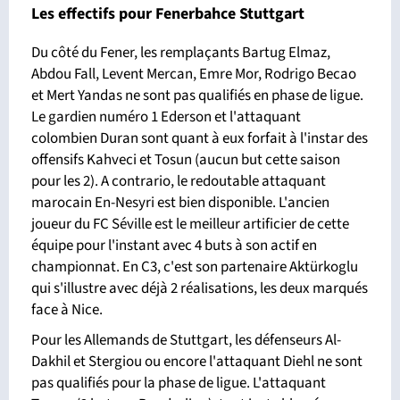
Les effectifs pour Fenerbahce Stuttgart
Du côté du Fener, les remplaçants Bartug Elmaz,
Abdou Fall, Levent Mercan, Emre Mor, Rodrigo Becao
et Mert Yandas ne sont pas qualifiés en phase de ligue.
Le gardien numéro 1 Ederson et l'attaquant
colombien Duran sont quant à eux forfait à l'instar des
offensifs Kahveci et Tosun (aucun but cette saison
pour les 2). A contrario, le redoutable attaquant
marocain En-Nesyri est bien disponible. L'ancien
joueur du FC Séville est le meilleur artificier de cette
équipe pour l'instant avec 4 buts à son actif en
championnat. En C3, c'est son partenaire Aktürkoglu
qui s'illustre avec déjà 2 réalisations, les deux marqués
face à Nice.
Pour les Allemands de Stuttgart, les défenseurs Al-
Dakhil et Stergiou ou encore l'attaquant Diehl ne sont
pas qualifiés pour la phase de ligue. L'attaquant