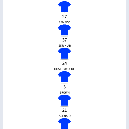
27
SEMEDO
37
SKRINIAR
24
OOSTERWOLDE
3
BROWN
21
ASENSIO