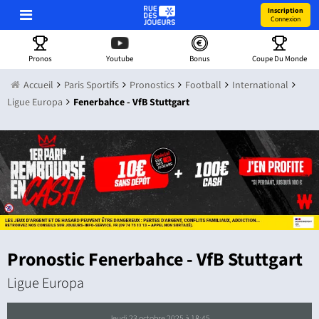
Inscription
Connexion
Pronos
Youtube
Bonus
Coupe Du Monde
Accueil
Paris Sportifs
Pronostics
Football
International
Ligue Europa
Fenerbahce - VfB Stuttgart
Pronostic Fenerbahce - VfB Stuttgart
Ligue Europa
jeudi 23 octobre 2025 à 18:45