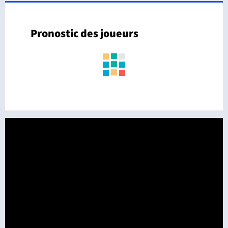
Pronostic des joueurs