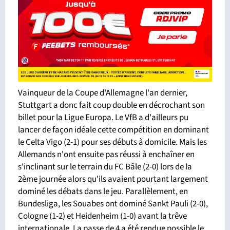
Vainqueur de la Coupe d'Allemagne l'an dernier,
Stuttgart a donc fait coup double en décrochant son
billet pour la Ligue Europa. Le VfB a d'ailleurs pu
lancer de façon idéale cette compétition en dominant
le Celta Vigo (2-1) pour ses débuts à domicile. Mais les
Allemands n'ont ensuite pas réussi à enchaîner en
s'inclinant sur le terrain du FC Bâle (2-0) lors de la
2ème journée alors qu'ils avaient pourtant largement
dominé les débats dans le jeu. Parallèlement, en
Bundesliga, les Souabes ont dominé Sankt Pauli (2-0),
Cologne (1-2) et Heidenheim (1-0) avant la trêve
internationale. La passe de 4 a été rendue possible le