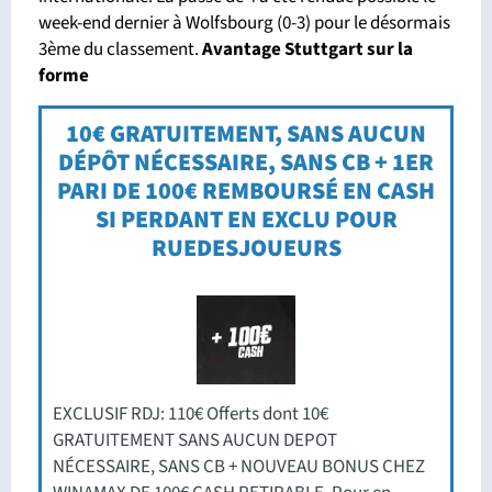
week-end dernier à Wolfsbourg (0-3) pour le désormais
3ème du classement.
Avantage Stuttgart sur la
forme
10€ GRATUITEMENT, SANS AUCUN
DÉPÔT NÉCESSAIRE, SANS CB + 1ER
PARI DE 100€ REMBOURSÉ EN CASH
SI PERDANT EN EXCLU POUR
RUEDESJOUEURS
EXCLUSIF RDJ: 110€ Offerts dont 10€
GRATUITEMENT SANS AUCUN DEPOT
NÉCESSAIRE, SANS CB + NOUVEAU BONUS CHEZ