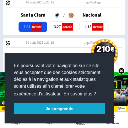
10 août 2026 à 21:15
Liga Portugal
Santa Clara
/
Nacional
1.84
3.27
4.15
14 août 2026 à 21:15
Liga Portugal
Sporting CP
/
Guimaraes
En poursuivant votre navigation sur ce site,
1.16
6.60
12.00
vous acceptez que des cookies strictement
dédiés à la navigation et aux statistiques
> Voir tous les matchs
soient utilisés afin d'améliorer votre
expérience d'utilisateur.
En savoir plus ?
Je comprends
3
Stats
Analyse
Tendances
Pronos