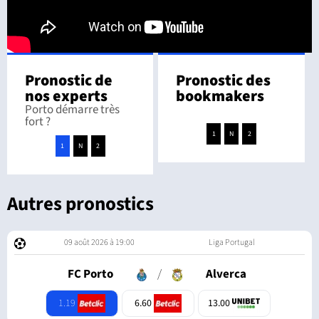
Pronostic de
Pronostic des
nos experts
bookmakers
Porto démarre très
fort ?
1
N
2
1
N
2
Autres pronostics
09 août 2026 à 19:00
Liga Portugal
FC Porto
/
Alverca
1.19
6.60
13.00