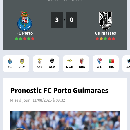
3
0
:
FC Porto
Guimaraes
FC
ALV
BEN
ACA
MOR
BRA
GIL
RIO
S
Pronostic FC Porto Guimaraes
Mise à jour :
11/08/2025 à 09:32