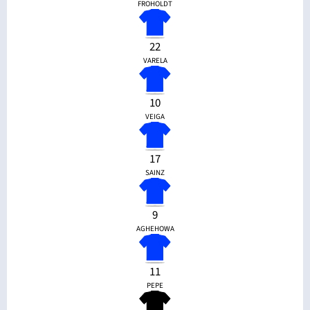
FROHOLDT
22
VARELA
10
VEIGA
17
SAINZ
9
AGHEHOWA
11
PEPE