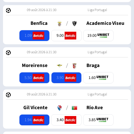
09 août 2026 à 21:30
Liga Portugal
Benfica
/
Academico Viseu
1.09
9.00
19.00
09 août 2026 à 21:30
Liga Portugal
Moreirense
/
Braga
5.50
3.90
1.60
09 août 2026 à 21:30
Liga Portugal
Gil Vicente
/
Rio Ave
1.94
3.40
3.85