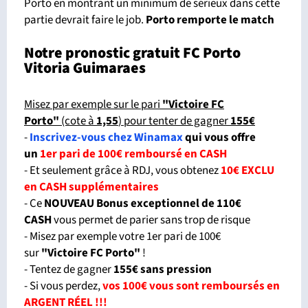
Porto en montrant un minimum de sérieux dans cette
partie devrait faire le job.
Porto remporte le match
Notre pronostic gratuit FC Porto
Vitoria Guimaraes
Misez par exemple sur le pari
"Victoire FC
Porto"
(cote à
1,55
) pour tenter de gagner
155€
-
Inscrivez-vous chez Winamax
qui vous offre
un
1er pari de 100€ remboursé en CASH
- Et seulement grâce à RDJ, vous obtenez
10€ EXCLU
en CASH supplémentaires
- Ce
NOUVEAU Bonus exceptionnel de 110€
CASH
vous permet de parier sans trop de risque
- Misez par exemple votre 1er pari de 100€
sur
"Victoire FC Porto"
!
- Tentez de gagner
155€ sans pression
- Si vous perdez,
vos 100€ vous sont remboursés en
ARGENT RÉEL !!!