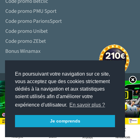
Code promo Betclic
Code promo PMU Sport
Code promo ParionsSport
Code promo Unibet
Code promo ZEbet
Bonus Winamax
En poursuivant votre navigation sur ce site,
vous acceptez que des cookies strictement
dédiés à la navigation et aux statistiques
soient utilisés afin d'améliorer votre
LES JEUX D’ARGENT ET DE HASARD PEUVENT ÊTRE DANGEREUX : PERTES
D’ARGENT, CONFLITS FAMILIAUX, ADDICTION...
expérience d'utilisateur.
En savoir plus ?
RETROUVEZ NOS CONSEILS SUR JOUEURS-INFO-SERVICE. FR (09 74 75 13 13 –
APPEL NON SURTAXÉ).
Je comprends
0
Stats
Analyse
Tendances
Pronos