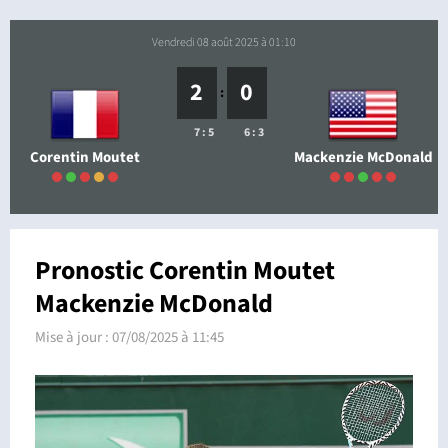
vendredi 08 août 2025 à 01:10
2
0
:
7 : 5
6 : 3
Corentin Moutet
Mackenzie McDonald
Pronostic Corentin Moutet
Mackenzie McDonald
Mise à jour :
07/08/2025 à 11:45