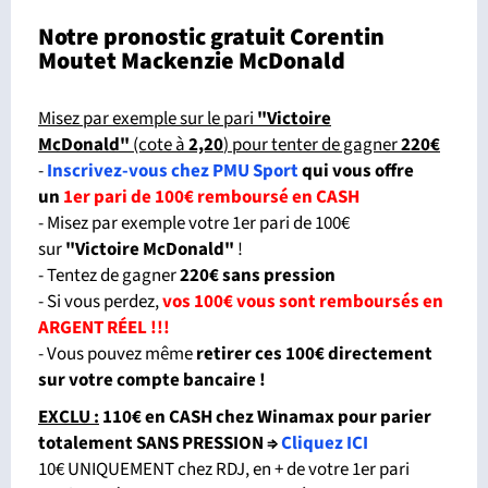
Notre pronostic gratuit Corentin
Moutet Mackenzie McDonald
Misez par exemple sur le pari
"Victoire
McDonald"
(cote à
2,20
) pour tenter de gagner
220€
-
Inscrivez-vous chez PMU Sport
qui vous offre
un
1er pari de 100€ remboursé en CASH
- Misez par exemple votre 1er pari de 100€
sur
"Victoire McDonald"
!
- Tentez de gagner
220€ sans pression
- Si vous perdez,
vos 100€ vous sont remboursés en
ARGENT RÉEL !!!
- Vous pouvez même
retirer ces 100€ directement
sur votre compte bancaire !
EXCLU :
110€ en CASH chez Winamax pour parier
totalement SANS PRESSION
⇒
Cliquez ICI
10€ UNIQUEMENT chez RDJ, en + de votre 1er pari