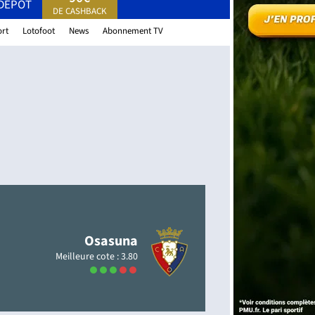
 DÉPÔT
DE CASHBACK
ort
Lotofoot
News
Abonnement TV
Osasuna
Meilleure cote : 3.80