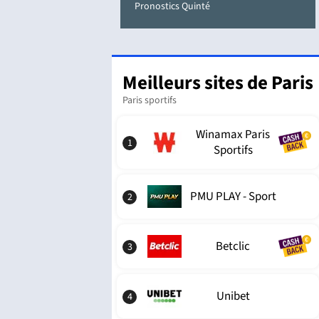
Pronostics Quinté
Meilleurs sites de Paris
Paris sportifs
Winamax Paris
1
Sportifs
PMU PLAY - Sport
2
Betclic
3
Unibet
4