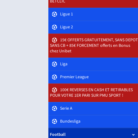
BETCLIC
Ligue 1
Ligue 2
15€ OFFERTS GRATUITEMENT, SANS DEPOT
SANS CB + 85€ FORCEMENT offerts en Bonus
chez Unibet
Liga
Premier League
100€ REVERSES EN CASH ET RETIRABLES
POUR VOTRE 1ER PARI SUR PMU SPORT !
Serie A
Bundesliga
Football