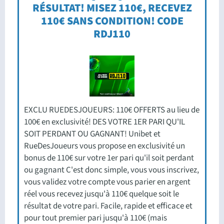
RÉSULTAT! MISEZ 110€, RECEVEZ
110€ SANS CONDITION! CODE
RDJ110
EXCLU RUEDESJOUEURS: 110€ OFFERTS au lieu de
100€ en exclusivité! DES VOTRE 1ER PARI QU'IL
SOIT PERDANT OU GAGNANT! Unibet et
RueDesJoueurs vous propose en exclusivité un
bonus de 110€ sur votre 1er pari qu'il soit perdant
ou gagnant C'est donc simple, vous vous inscrivez,
vous validez votre compte vous parier en argent
réel vous recevez jusqu'à 110€ quelque soit le
résultat de votre pari. Facile, rapide et efficace et
pour tout premier pari jusqu'à 110€ (mais