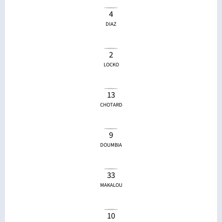
4
DIAZ
2
LOCKO
13
CHOTARD
9
DOUMBIA
33
MAKALOU
10