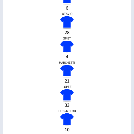
6
OTAVIO
28
SMET
4
MARCHETTI
21
LOPEZ
33
LEES-MELOU
10