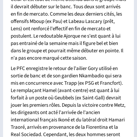
il devrait débuter sur le banc. Tous deux sont arrivés
en fin de mercato. Comme les deux derniers cités, les
offensifs Mboup (ex Pau) et Labeau Lascary (prêt,
Lens) ont renforcé l'effectif en fin de mercato et
postulent. Le redoutable Ajorque ne s'est quant à lui
pas entrainé de la semaine mais il figure bel et bien
dans le groupe et pourrait même débuter en pointe. Il
n'a pas encore marqué cette saison.
Le PFC enregistre le retour de l'ailier Gory utilisé en
sortie de banc et de son gardien Nkambadio qui sera
mis en concurrence avec Trapp (ex PSG et Francfort).
Le remplaçant Hamel (avant-centre) est quant à lui
forfait à un poste où Geubbels (ex Saint-Gall) devrait
jouer les premiers rôles. Depuis la victoire contre Metz,
les dirigeants ont acté l'arrivée de l'ancien
international français Ikoné et du latéral droit Hamari
Traoré, arrivés en provenance de la Fiorentina et la
Real Sociedad. Cependant, les deux hommes seront