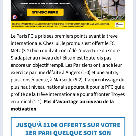
Le Paris FC a pris ses premiers points avant la trêve
internationale. Chez lui, le promu s'est offert le FC
Metz (3-2) bien qu'il ait concédé l'ouverture du score.
S'adapter au niveau de l'élite n'est toutefois pas
encore un objectif rempli. Les Parisiens ont lancé leur
exercice par une défaite à Angers (1-0) et une autre,
plus conséquente, à Marseille (5-2). L'apprentissage du
plus haut niveau national se poursuit pour le PFC qui a
profité de la trêve internationale pour affronter Troyes
en amical (1-1).
Pas d'avantage
au niveau de la
motivation
JUSQU'À 110€ OFFERTS SUR VOTRE
1ER PARI QUELQUE SOIT SON