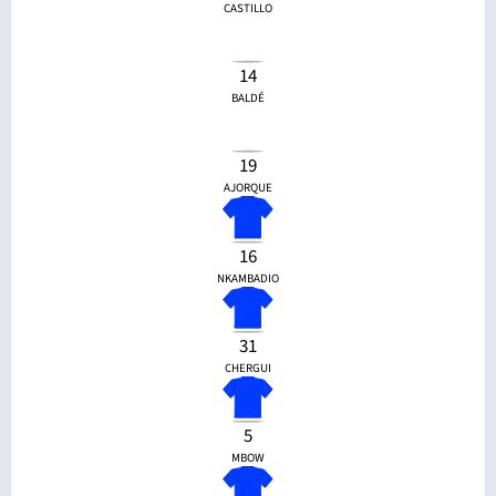
CASTILLO
14
BALDÉ
19
AJORQUE
16
NKAMBADIO
31
CHERGUI
5
MBOW