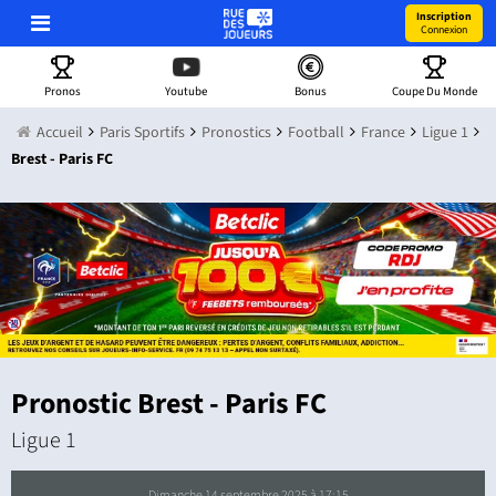
Inscription
Connexion
Pronos
Youtube
Bonus
Coupe Du Monde
Accueil
Paris Sportifs
Pronostics
Football
France
Ligue 1
Brest - Paris FC
Pronostic Brest - Paris FC
Ligue 1
dimanche 14 septembre 2025 à 17:15