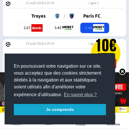
22 août 2026 à 20:45
Ligue 1
Troyes
/
Paris FC
2.48
2.67
3.45
22 août 2026 à 20:45
Ligue 1
Le Mans
/
Brest
En poursuivant votre navigation sur ce site,
2.48
3.40
2.65
vous acceptez que des cookies strictement
dédiés à la navigation et aux statistiques
22 août 2026 à 20:45
Ligue 1
soient utilisés afin d'améliorer votre
expérience d'utilisateur.
En savoir plus ?
Toulouse
/
Lyon
1.98
3.60
3.60
Je comprends
5
Stats
Analyse
Tendances
Pronos
23 août 2026 à 15:00
Ligue 1