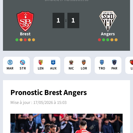
1
1
:
Brest
Angers
MAR
STR
LEN
AUX
NIC
LOR
TRO
PAR
L
Pronostic Brest Angers
Mise à jour :
17/05/2026 à 15:03