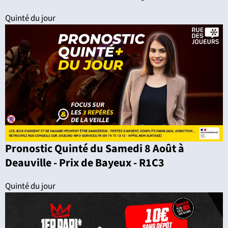
Quinté du jour
Pronostic Quinté du Samedi 8 Août à
Deauville - Prix de Bayeux - R1C3
Quinté du jour