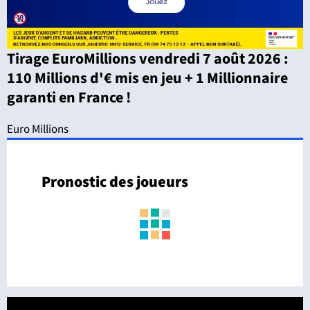
Tirage EuroMillions vendredi 7 août 2026 :
110 Millions d'€ mis en jeu + 1 Millionnaire
garanti en France !
Euro Millions
Pronostic des joueurs