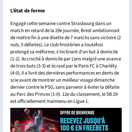
L’état de forme
Engagé cette semaine contre Strasbourg dans un
match en retard de la 29e journée, Brest ambitionnait
de mettre fin à une disette de 7 matchs sans victoire (2
nuls, 5 défaites). Le club finistérien a toutefois
prolongé sa méforme, s'inclinant d'un but à domicile
(1-2). Accroché à domicile par Lens malgré une avance
de trois buts (3-3) et écrasé par le Paris FC à Charléty
(4-0), il a livré des dernières performances en dents de
scie avant de montrer un meilleur visage dimanche
dernier contre le PSG, sans parvenir à éviter la défaite
au Parc des Princes (1-0). 12e du classement, le SB 29
est officiellement maintenu en Ligue 1.