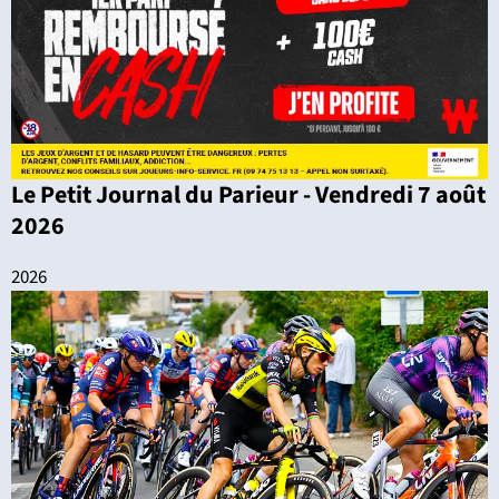
Le Petit Journal du Parieur - Vendredi 7 août
2026
2026