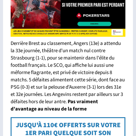
Derrière Brest au classement, Angers (13e) a attendu
la 33e journée, théâtre d'un match nul contre
Strasbourg (1-1), pour se maintenir dans l'élite du
football français. Le SCO, qui affiche lui aussi une
méforme flagrante, est privé de victoire depuis 8
matchs. 5 défaites alimentent cette série, dont face au
PSG (0-3) et sur la pelouse d'Auxerre (3-1) lors des 31e
et 32e journées. Les Angevins restent par ailleurs sur 3
défaites hors de leur antre.
Pas vraiment
d'avantage
au niveau de la forme
JUSQU'À 110€ OFFERTS SUR VOTRE
1ER PARI QUELQUE SOIT SON