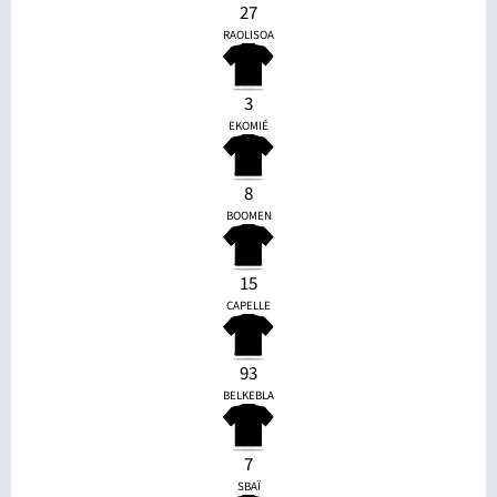
27
RAOLISOA
3
EKOMIÉ
8
BOOMEN
15
CAPELLE
93
BELKEBLA
7
SBAÏ