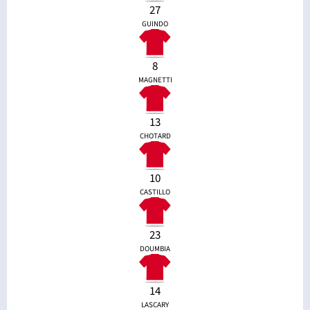
27
GUINDO
8
MAGNETTI
13
CHOTARD
10
CASTILLO
23
DOUMBIA
14
LASCARY