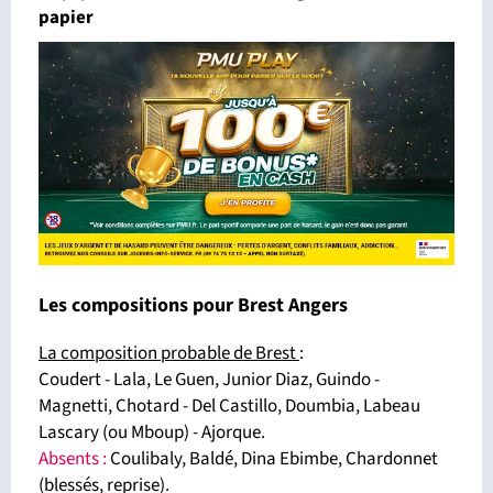
papier
Les compositions pour Brest Angers
La composition probable de Brest
:
Coudert - Lala, Le Guen, Junior Diaz, Guindo -
Magnetti, Chotard - Del Castillo, Doumbia, Labeau
Lascary (ou Mboup) - Ajorque.
Absents :
Coulibaly, Baldé, Dina Ebimbe, Chardonnet
(blessés, reprise).