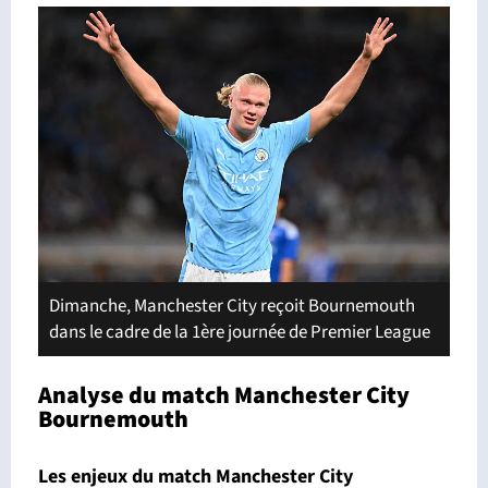
Dimanche, Manchester City reçoit Bournemouth
dans le cadre de la 1ère journée de Premier League
Analyse du match Manchester City
Bournemouth
Les enjeux du match Manchester City