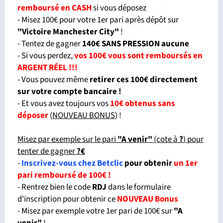
remboursé en CASH
si vous déposez
- Misez 100€ pour votre 1er pari après dépôt sur
"Victoire Manchester City"
!
- Tentez de gagner
140€ SANS PRESSION aucune
- Si vous perdez,
vos 100€ vous sont remboursés en
ARGENT RÉEL !!!
- Vous pouvez même
retirer ces 100€ directement
sur votre compte bancaire !
- Et vous avez toujours vos
10€ obtenus sans
déposer
(
NOUVEAU BONUS
) !
Misez par exemple sur le pari
"A venir"
(cote à
?
) pour
tenter de gagner
?€
-
Inscrivez-vous chez Betclic
pour obtenir
un 1er
pari remboursé de 100€ !
- Rentrez bien le code
RDJ
dans le formulaire
d'inscription pour obtenir ce
NOUVEAU Bonus
- Misez par exemple votre 1er pari de 100€ sur
"A