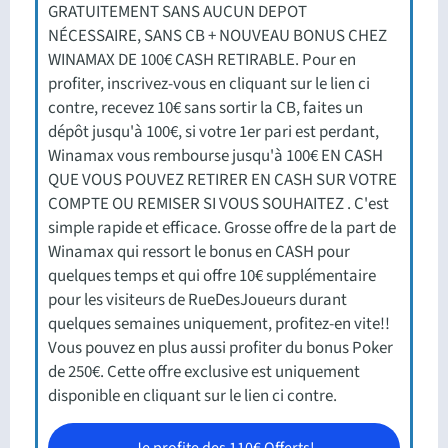
GRATUITEMENT SANS AUCUN DEPOT
NÉCESSAIRE, SANS CB + NOUVEAU BONUS CHEZ
WINAMAX DE 100€ CASH RETIRABLE. Pour en
profiter, inscrivez-vous en cliquant sur le lien ci
contre, recevez 10€ sans sortir la CB, faites un
dépôt jusqu'à 100€, si votre 1er pari est perdant,
Winamax vous rembourse jusqu'à 100€ EN CASH
QUE VOUS POUVEZ RETIRER EN CASH SUR VOTRE
COMPTE OU REMISER SI VOUS SOUHAITEZ . C'est
simple rapide et efficace. Grosse offre de la part de
Winamax qui ressort le bonus en CASH pour
quelques temps et qui offre 10€ supplémentaire
pour les visiteurs de RueDesJoueurs durant
quelques semaines uniquement, profitez-en vite!!
Vous pouvez en plus aussi profiter du bonus Poker
de 250€. Cette offre exclusive est uniquement
disponible en cliquant sur le lien ci contre.