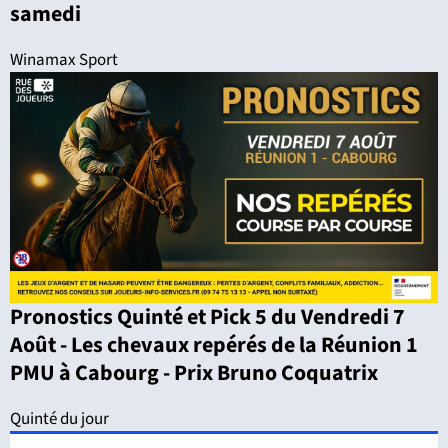
samedi
Winamax Sport
Pronostics Quinté et Pick 5 du Vendredi 7
Août - Les chevaux repérés de la Réunion 1
PMU à Cabourg - Prix Bruno Coquatrix
Quinté du jour