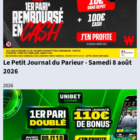
Le Petit Journal du Parieur - Samedi 8 août
2026
2026