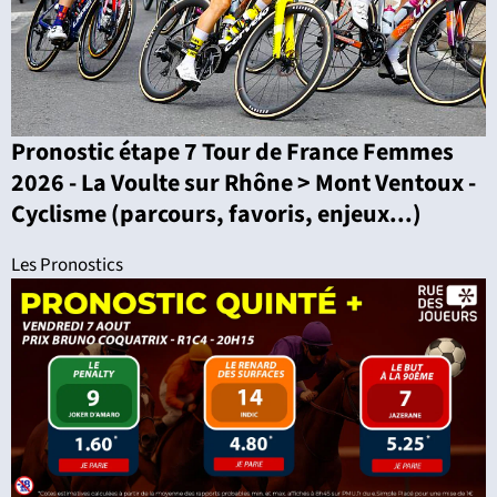
Pronostic étape 7 Tour de France Femmes
2026 - La Voulte sur Rhône > Mont Ventoux -
Cyclisme (parcours, favoris, enjeux...)
Les Pronostics