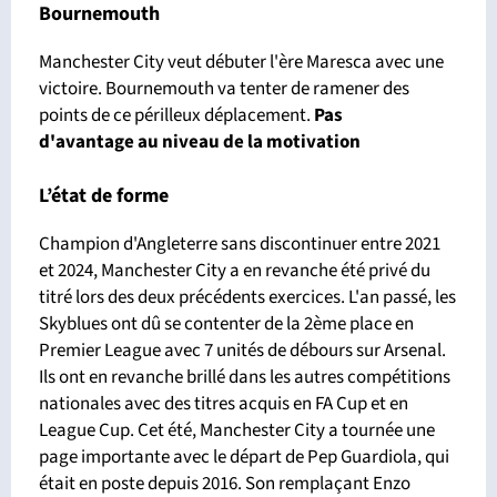
Bournemouth
Manchester City veut débuter l'ère Maresca avec une
victoire. Bournemouth va tenter de ramener des
points de ce périlleux déplacement.
Pas
d'avantage
au niveau de la motivation
L’état de forme
Champion d'Angleterre sans discontinuer entre 2021
et 2024, Manchester City a en revanche été privé du
titré lors des deux précédents exercices. L'an passé, les
Skyblues ont dû se contenter de la 2ème place en
Premier League avec 7 unités de débours sur Arsenal.
Ils ont en revanche brillé dans les autres compétitions
nationales avec des titres acquis en FA Cup et en
League Cup. Cet été, Manchester City a tournée une
page importante avec le départ de Pep Guardiola, qui
était en poste depuis 2016. Son remplaçant Enzo