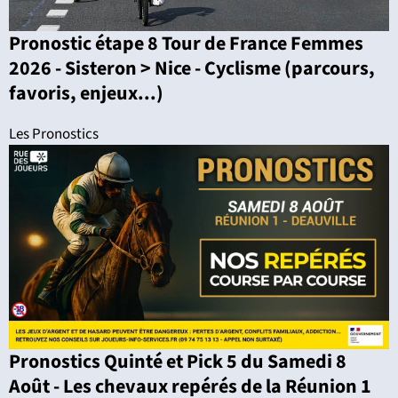
Pronostic étape 8 Tour de France Femmes
2026 - Sisteron > Nice - Cyclisme (parcours,
favoris, enjeux...)
Les Pronostics
Pronostics Quinté et Pick 5 du Samedi 8
Août - Les chevaux repérés de la Réunion 1