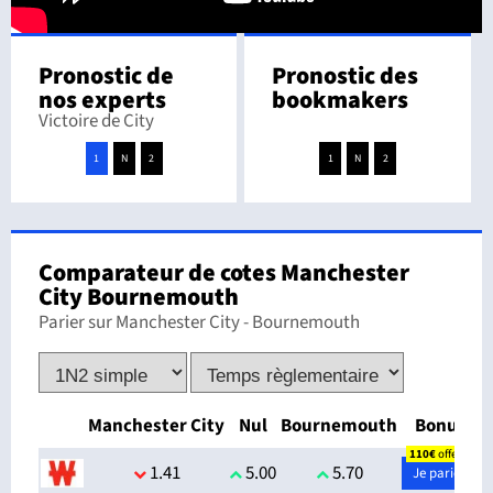
Pronostic de
Pronostic des
nos experts
bookmakers
Victoire de City
1
N
2
1
N
2
Comparateur de cotes Manchester
City Bournemouth
Parier sur Manchester City - Bournemouth
Manchester City
Nul
Bournemouth
Bonus
110€
offerts
1.41
5.00
5.70
Je parie !