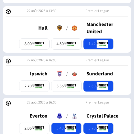
22 août 2026 à 13:30
Premier League
Manchester
Hull
/
United
1.42
8.00
4.50
22 août 2026 à 16:00
Premier League
Ipswich
/
Sunderland
2.60
2.70
3.35
22 août 2026 à 16:00
Premier League
Everton
/
Crystal Palace
3.40
3.70
2.06