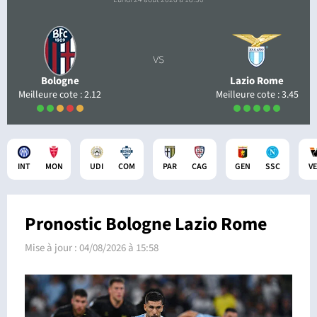
vs
Bologne
Lazio Rome
Meilleure cote : 2.12
Meilleure cote : 3.45
INT
MON
UDI
COM
PAR
CAG
GEN
SSC
V
Pronostic Bologne Lazio Rome
Mise à jour :
04/08/2026 à 15:58