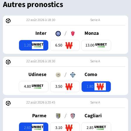
Autres pronostics
22 août 2026 à 18:30
Serie A
Inter
/
Monza
1.20
6.50
13.00
22 août 2026 à 18:30
Serie A
Udinese
/
Como
1.80
4.80
3.50
22 août 2026 à 20:45
Serie A
Parme
/
Cagliari
2.60
3.10
2.85