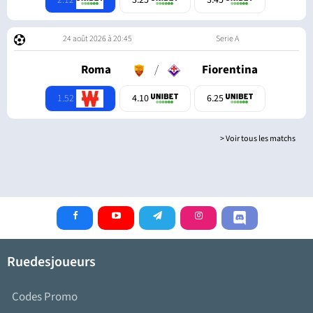
2.12
3.25
3.45
24 août 2026 à 20:45
Serie A
Roma
/
Fiorentina
1.52
4.10
6.25
> Voir tous les matchs
Ruedesjoueurs
Codes Promo