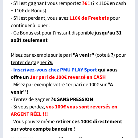
- S'il est gagnant vous remportez
?€ !
(? x 110€ en cash
+ 110€ de Bonus)
- S'il est perdant, vous avez
110€ de Freebets
pour
continuer à jouer !
- Ce Bonus est pour l'instant disponible
jusqu'au 31
août seulement
Misez par exemple sur le pari
"A venir
"
(cote à
?
) pour
tenter de gagner
?€
-
Inscrivez-vous chez PMU PLAY Sport
qui vous
offre un
1er pari de 100€ reversé en CASH
- Misez par exemple votre 1er pari de 100€ sur
"A
venir"
!
- Tentez de gagner
?€ SANS PRESSION
- Si vous perdez,
vos 100€ vous sont reversés en
ARGENT RÉEL !!!
- Vous pouvez même
retirer ces 100€ directement
sur votre compte bancaire !