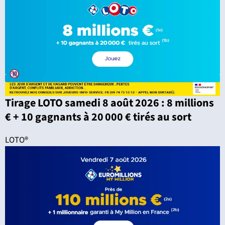
Tirage LOTO samedi 8 août 2026 : 8 millions
€ + 10 gagnants à 20 000 € tirés au sort
LOTO®